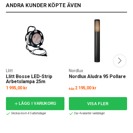
ANDRA KUNDER KÖPTE ÄVEN
Llitt
Nordlux
Llitt Bosse LED-Strip
Nordlux Aludra 95 Pollare
Arbetslampa 25m
1 995,00 kr
2 195,00 kr
från
LÄGG I VARUKORG
Skickas inom 4-5 arbetsdagar
3 av 4 varianter i webblager