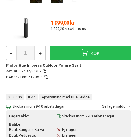
1 999,00 kr
1 599,20 kr exkl. moms
-
+
KÖP
Philips Hue Impress Outdoor Pollare Svart
Art. nr:
17432/30/P7
EAN:
8718696170519
25 000h
IP44
Appstyrning med Hue Bridge
Skickas inom 9-10 arbetsdagar
Se lagersaldo
Lagersaldo:
Skickas inom 9-10 arbetsdagar
Butiker
Butik Kungens Kurva:
Ej i lager
Butik Veddesta:
Ej i lager