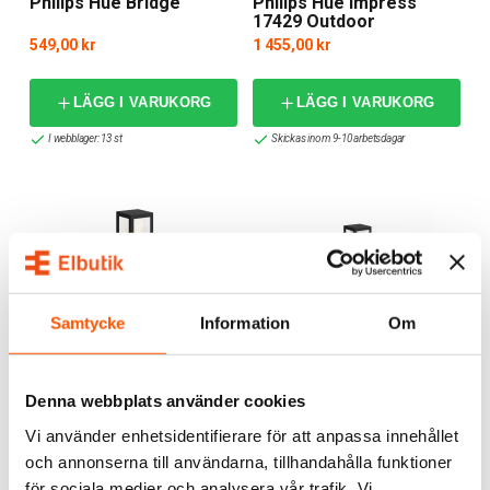
Philips Hue Bridge
Philips Hue Impress
17429 Outdoor
Vägglampa
549,00 kr
1 455,00 kr
LÄGG I VARUKORG
LÄGG I VARUKORG
I webblager: 13 st
Skickas inom 9-10 arbetsdagar
Samtycke
Information
Om
Philips Hue
Philips Hue
Philips Hue Impress
Philips Hue Impress
Denna webbplats använder cookies
Outdoor Piedestal
Outdoor Piedestal
Extension
Vi använder enhetsidentifierare för att anpassa innehållet
1 799,00 kr
1 815,00 kr
och annonserna till användarna, tillhandahålla funktioner
för sociala medier och analysera vår trafik. Vi