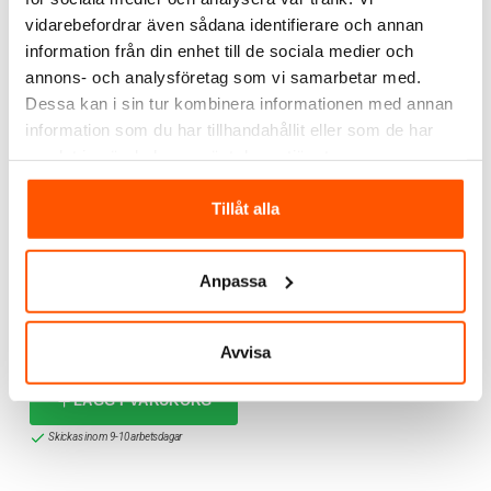
LÄGG I VARUKORG
LÄGG I VARUKORG
vidarebefordrar även sådana identifierare och annan
I webblager: 6 st
I webblager: 2 st
information från din enhet till de sociala medier och
annons- och analysföretag som vi samarbetar med.
Dessa kan i sin tur kombinera informationen med annan
information som du har tillhandahållit eller som de har
samlat in när du har använt deras tjänster.
Tillåt alla
Philips Hue
Anpassa
Philips Hue Impress
Outdoor Utökning Vägg
Svart
1 499,00 kr
Avvisa
LÄGG I VARUKORG
Skickas inom 9-10 arbetsdagar