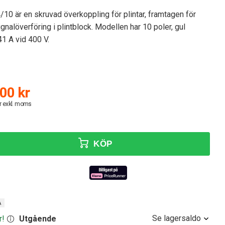
10 är en skruvad överkoppling för plintar, framtagen för
ignalöverföring i plintblock. Modellen har 10 poler, gul
41 A vid 400 V.
00 kr
r exkl. moms
KÖP
A
Se lagersaldo
r!
Utgående