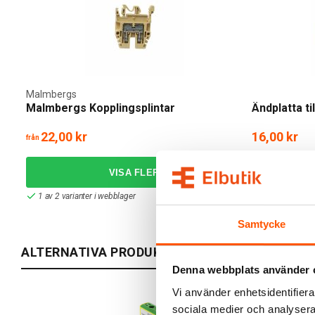
Malmbergs
Malmbergs Kopplingsplintar
Ändplatta ti
22,00 kr
16,00 kr
från
1 av 2 varianter i webblager
I webblager: 3
Samtycke
ALTERNATIVA PRODUKTER
Denna webbplats använder 
Vi använder enhetsidentifierar
sociala medier och analysera 