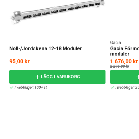
Gacia
Noll-/Jordskena 12-18 Moduler
Gacia Förmo
moduler
95,00 kr
1 676,00 kr
2 295,00 kr
LÄGG I VARUKORG
I webblager: 100+ st
I webblager: 25