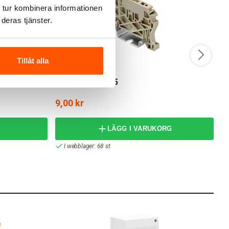
 tur kombinera informationen
deras tjänster.
Tillåt alla
M
Ändstöd ZEW 35
F
9,00 kr
frå
LÄGG I VARUKORG
I webblager: 68 st