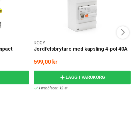
ROGY
R
mpact
Jordfelsbrytare med kapsling 4-pol 40A
R
m
599,00 kr
2
LÄGG I VARUKORG
I webblager: 12 st