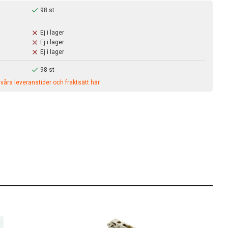
98 st
Ej i lager
Ej i lager
Ej i lager
98 st
åra leveranstider och fraktsätt här.