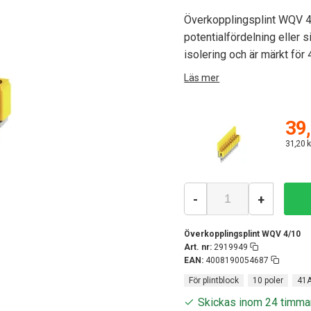
Överkopplingsplint WQV 4/
potentialfördelning eller s
isolering och är märkt för 
Läs mer
39,
31,20 k
-
+
Överkopplingsplint WQV 4/10
Art. nr:
2919949
EAN:
4008190054687
För plintblock
10 poler
41
Skickas inom 24 timma