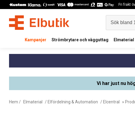
Fri frakt 
Kampanjer
Strömbrytare och vägguttag
Elmaterial
Vi har just nu hö
Hem
/
Elmaterial
/
Elfördelning & Automation
/
Elcentral
» Prod