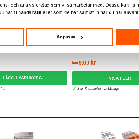
nnons- och analysföretag som vi samarbetar med. Dessa kan i sin
har tillhandahållit eller som de har samlat in när du har använt 
Anpassa
RUTAB
WAP/WDK 2.5
Rutab Förskruvning
8,00 kr
från
LÄGG I VARUKORG
00 st
8 av 8 varianter i webblager