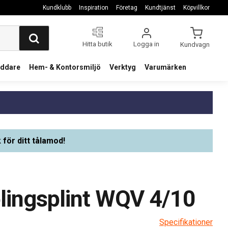
Kundklubb
Inspiration
Företag
Kundtjänst
Köpvillkor
Hitta butik
Logga in
Kundvagn
addare
Hem- & Kontorsmiljö
Verktyg
Varumärken
 för ditt tålamod!
lingsplint WQV 4/10
Specifikationer