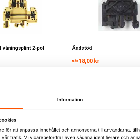
ll våningsplint 2-pol
Ändstöd
18,00 kr
från
LÄGG I VARUKORG
5 st
1 av 2 varianter i webblager
Information
cookies
e för att anpassa innehållet och annonserna till användarna, tillh
vår trafik. Vi vidarebefordrar även sådana identifierare och anna