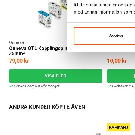
till de sociala medier och a
med annan information som du 
Avvisa
Ouneva
Ouneva OTL Kopplingsplint AL/CU 2,5-
Ändplatta 
35mm²
79,00 kr
10,00 kr
Skickas inom 6-8 arbetsdagar
I webblager: 1
ANDRA KUNDER KÖPTE ÄVEN
KAMPANJ