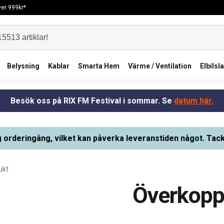
över 999kr*
Belysning
Kablar
Smarta Hem
Värme / Ventilation
Elbilsl
Besök oss på RIX FM Festival i sommar. Se
datum här.
g orderingång, vilket kan påverka leveranstiden något. Tack
ukt
Överkopp