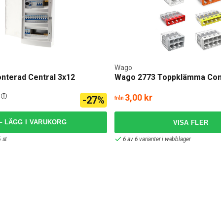
Wago
nterad Central 3x12
Wago 2773 Toppklämma Co
3,00 kr
-27%
från
LÄGG I VARUKORG
 st
6 av 6 varianter i webblager