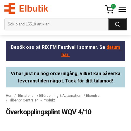
0
Besök oss på RIX FM Festival i sommar. Se
datum
här.
Vi har just nu hög orderingång, vilket kan påverka
leveranstiden något. Tack för ditt tålamod!
Hem
/
Elmaterial
/
Elfördelning & Automation
/
Elcentral
/
Tillbehör Centraler
» Produkt
Överkopplingsplint WQV 4/10