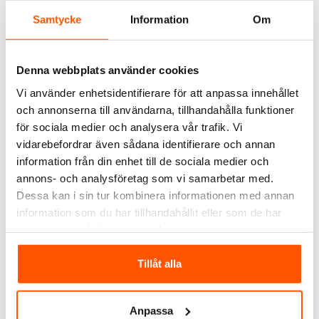
Samtycke
Information
Om
Denna webbplats använder cookies
Vi använder enhetsidentifierare för att anpassa innehållet
och annonserna till användarna, tillhandahålla funktioner
för sociala medier och analysera vår trafik. Vi
Ändstöd
Ändstöd ZEW 35
vidarebefordrar även sådana identifierare och annan
information från din enhet till de sociala medier och
18,00 kr
9,00 kr
från
annons- och analysföretag som vi samarbetar med.
Dessa kan i sin tur kombinera informationen med annan
LÄGG I VARUKORG
information som du har tillhandahållit eller som de har
1 av 2 varianter i webblager
I webblager: 68 st
samlat in när du har använt deras tjänster.
Tillåt alla
ALTERNATIVA PRODUKTER
Anpassa