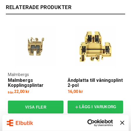
RELATERADE PRODUKTER
Malmbergs
Malmbergs
Ändplatta till våningsplint
Kopplingsplintar
2-pol
22,00 kr
16,00 kr
från
LÄGG I VARUKORG
1 av 2 varianter i webblager
I webblager: 35 st