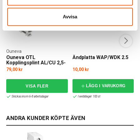
Avvisa
Ouneva
Ouneva OTL
Ändplatta WAP/WDK 2.5
Kopplingsplint AL/CU 2,5-
35mm²
79,00 kr
10,00 kr
LÄGG I VARUKORG
Skickas inom 6-8 arbetsdagar
I webblager: 100 st
ANDRA KUNDER KÖPTE ÄVEN