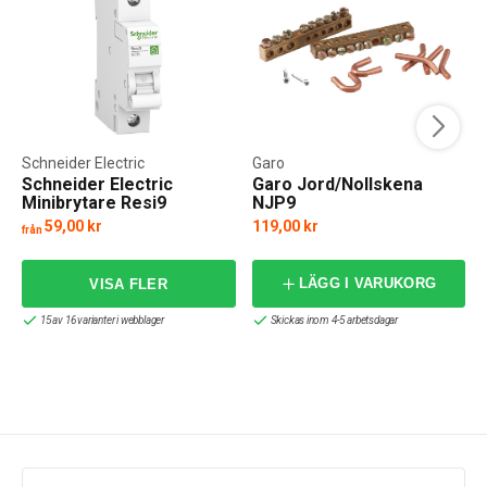
Schneider Electric
Garo
Schneider Electric
Garo Jord/Nollskena
Minibrytare Resi9
NJP9
59,00 kr
119,00 kr
från
f
LÄGG I VARUKORG
15 av 16 varianter i webblager
Skickas inom 4-5 arbetsdagar