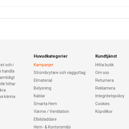
Huvudkategorier
Kundtjänst
et och i
Kampanjer
Hitta butik
an handla
Strömbrytare och vägguttag
Om oss
samtidigt
Elmaterial
Returnera
tik hittar
Belysning
Reklamera
äkra
Kablar
Integritetspolicy
nna känna
Smarta Hem
Cookies
Värme / Ventilation
Köpvillkor
Elbilsladdare
Hem- & Kontorsmiljö