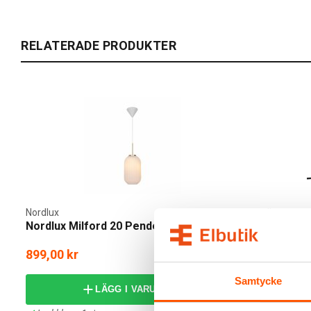
RELATERADE PRODUKTER
Nordlux
Nordlux
Nordlux Milford 20 Pendel
Nordlux Mil
899,00 kr
609,00 k
från
Samtycke
LÄGG I VARUKORG