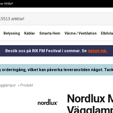
över 999kr*
Belysning
Kablar
Smarta Hem
Värme / Ventilation
Elbilsl
Besök oss på RIX FM Festival i sommar. Se
datum här.
g orderingång, vilket kan påverka leveranstiden något. Tack
ägglampor
» Produkt
Nordlux M
Vägglam