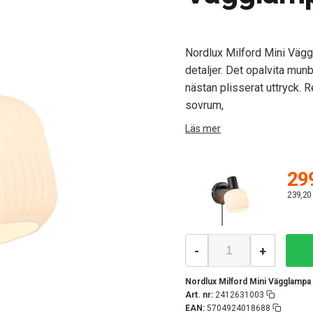
Nordlux Milford Mini Väg
detaljer. Det opalvita munb
nästan plisserat uttryck. 
sovrum,
Läs mer
299
239,20
-
+
Nordlux Milford Mini Vägglampa
Art. nr:
2412631003
EAN:
5704924018688