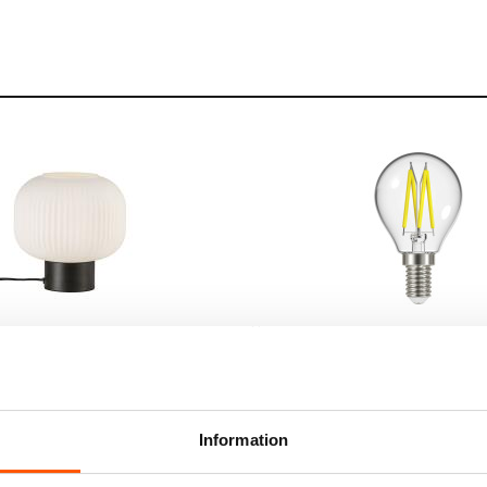
Namron
ford Bordslampa
Namron LED Filament Klot 4
r
49,00 kr
Information
LÄGG I VARUKO