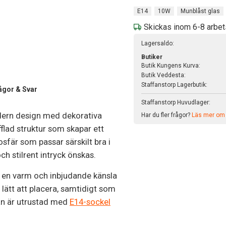
E14
10W
Munblåst glas
Skickas inom 6-8 arbe
Lagersaldo:
Butiker
Butik Kungens Kurva:
Butik Veddesta:
Staffanstorp Lagerbutik:
ågor & Svar
Staffanstorp Huvudlager:
dern design med dekorativa
Har du fler frågor?
Läs mer om v
fflad struktur som skapar ett
sfär som passar särskilt bra i
h stilrent intryck önskas.
pa en varm och inbjudande känsla
lätt att placera, samtidigt som
pan är utrustad med
E14-sockel