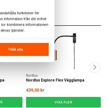
I webblager: 97 st
andahålla funktioner för
n information från din enhet
 tur kombinera informationen
deras tjänster.
Tillåt alla
Nordlux
No
mpa
Nordlux Explore Flex Vägglampa
N
439,00 kr
3
RG