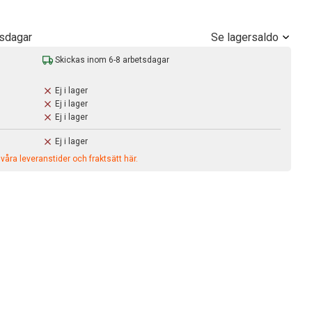
Se lagersaldo
tsdagar
Skickas inom 6-8 arbetsdagar
Ej i lager
Ej i lager
Ej i lager
Ej i lager
åra leveranstider och fraktsätt här.