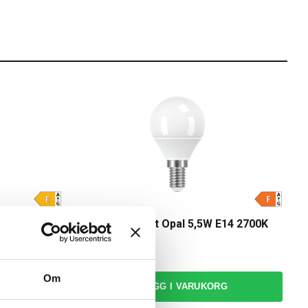
Namron
W E14 2700K
Namron LED Klot Opal 5,5W E14 2700K
Dim
49,00 kr
Om
RG
LÄGG I VARUKORG