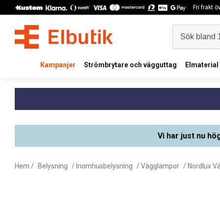
Fri frakt 
Kampanjer
Strömbrytare och vägguttag
Elmaterial
Vi har just nu hö
Hem
/
Belysning
/
Inomhusbelysning
/
Vägglampor
/
Nordlux V