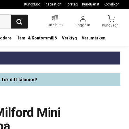
Kundklubb
Inspiration
Företag
Kundtjänst
Köpvillkor
Hitta butik
Logga in
Kundvagn
addare
Hem- & Kontorsmiljö
Verktyg
Varumärken
 för ditt tålamod!
ilford Mini
pa