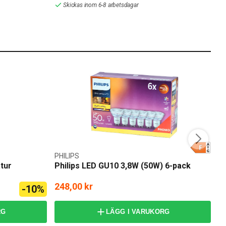
Skickas inom 6-8 arbetsdagar
PHILIPS
NO
tur
Philips LED GU10 3,8W (50W) 6-pack
N
248,00 kr
6
-10%
79
RG
LÄGG I VARUKORG