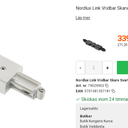
Nordlux Link Vridbar Skar
Läs mer
339
271,20
-
+
Nordlux Link Vridbar Skarv Svar
Art. nr:
79029903
EAN:
5701581357181
Skickas inom 24 timma
Lagersaldo:
Butiker
Butik Kungens Kurva:
Butik Veddesta: