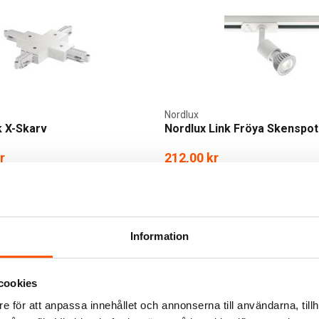
Nordlux
k X-Skarv
Nordlux Link Fröya Skenspot
r
212,00 kr
LÄGG I VARUKO
er I webblager
Skickas inom 11-21 arbetsdagar
Information
cookies
e för att anpassa innehållet och annonserna till användarna, tillh