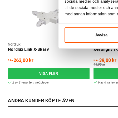
sociala medier och analysera 
KAMPANJ
till de sociala medier och a
med annan information som du 
Avvisa
Nordlux
Xerolight
Nordlux Link X-Skarv
Xerolight T
263,00 kr
39,00 kr
från
från
95,00 kr
2 av 2 varianter i webblager
6 av 6 variante
ANDRA KUNDER KÖPTE ÄVEN