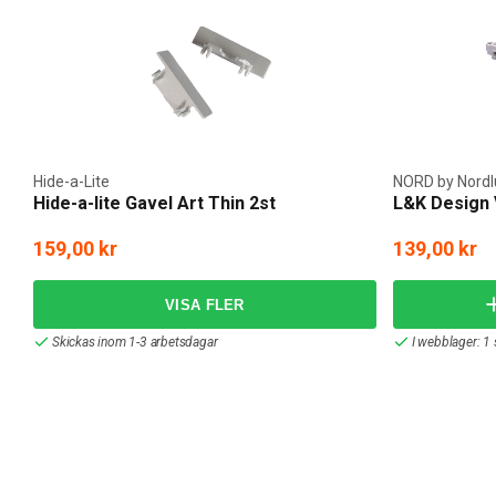
Hide-a-Lite
NORD by Nord
Hide-a-lite Gavel Art Thin 2st
L&K Design V
159,00 kr
139,00 kr
Skickas inom 1-3 arbetsdagar
I webblager: 1 