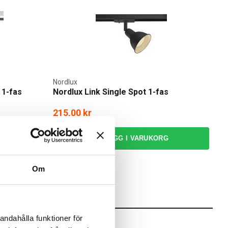
Nordlux
 1-fas
Nordlux Link Single Spot 1-fas
215,00 kr
RG
LÄGG I VARUKORG
I webblager: 2 st
Om
andahålla funktioner för