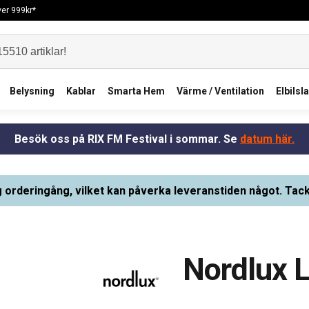
över 999kr*
Belysning
Kablar
Smarta Hem
Värme / Ventilation
Elbilsl
Besök oss på RIX FM Festival i sommar. Se
datum här.
g orderingång, vilket kan påverka leveranstiden något. Tack
Nordlux L