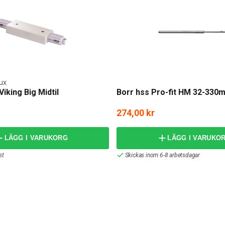
lux
iking Big Midtil
Borr hss Pro-fit HM 32-330
274,00 kr
LÄGG I VARUKORG
LÄGG I VARUKO
st
Skickas inom 6-8 arbetsdagar