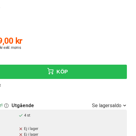
v
,00 kr
 kr exkl. moms
KÖP
t
Se lagersaldo
r!
Utgående
4 st
Ej i lager
Ej i lager