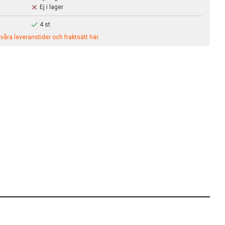
Ej i lager
4 st
åra leveranstider och fraktsätt här.