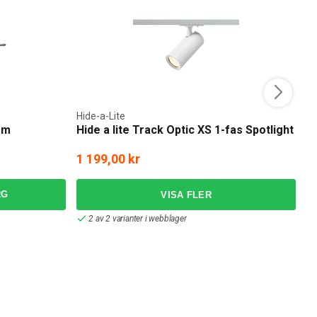
Hide-a-Lite
No
mm
Hide a lite Track Optic XS 1-fas Spotlight
N
1 199,00 kr
2
RG
2 av 2 varianter i webblager