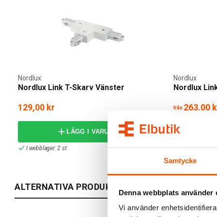
Nordlux
Nordlux
Nordlux Link T-Skarv Vänster
Nordlux Lin
129,00 kr
263,00 k
från
LÄGG I VARUKORG
I webblager: 2 st
2 av 2 variant
Samtycke
ALTERNATIVA PRODUKTER
Denna webbplats använder 
Vi använder enhetsidentifierar