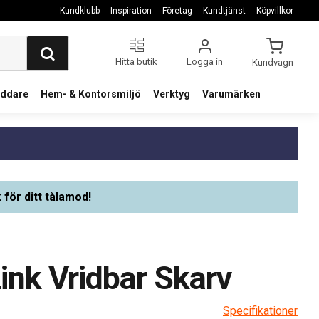
Kundklubb
Inspiration
Företag
Kundtjänst
Köpvillkor
Hitta butik
Logga in
Kundvagn
addare
Hem- & Kontorsmiljö
Verktyg
Varumärken
 för ditt tålamod!
ink Vridbar Skarv
Specifikationer