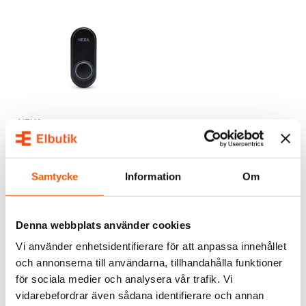
NEXA
Nexa MLT-1925
Tryckknapp Dörrklocka
149,00 kr
Samtycke
Information
Om
LÄGG I VARUKORG
I webblager: 3 st
Denna webbplats använder cookies
Vi använder enhetsidentifierare för att anpassa innehållet
och annonserna till användarna, tillhandahålla funktioner
ALTERNATIVA PRODUKTER
för sociala medier och analysera vår trafik. Vi
vidarebefordrar även sådana identifierare och annan