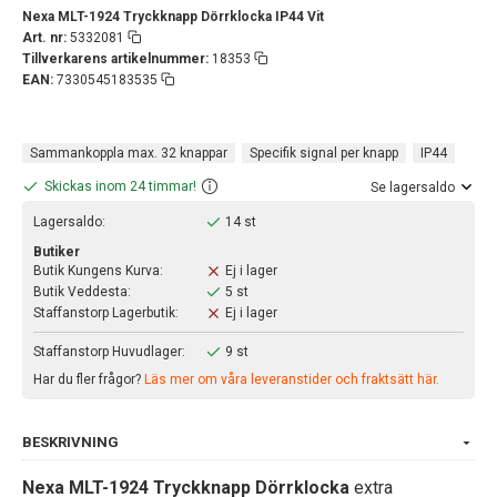
Nexa MLT-1924 Tryckknapp Dörrklocka IP44 Vit
Art. nr:
5332081
Tillverkarens artikelnummer:
18353
EAN:
7330545183535
Sammankoppla max. 32 knappar
Specifik signal per knapp
IP44
Skickas inom 24 timmar!
Se lagersaldo
Lagersaldo:
14 st
Butiker
Butik Kungens Kurva:
Ej i lager
Butik Veddesta:
5 st
Staffanstorp Lagerbutik:
Ej i lager
Staffanstorp Huvudlager:
9 st
Har du fler frågor?
Läs mer om våra leveranstider och fraktsätt här.
BESKRIVNING
Nexa MLT-1924 Tryckknapp Dörrklocka
extra