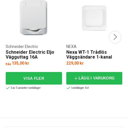
Schneider Electric
NEXA
Schneider Electric Eljo
Nexa WT-1 Trådlös
Vägguttag 16A
Väggsändare 1-kanal
135,00 kr
229,00 kr
från
f
LÄGG I VARUKORG
5 av 5 varianter i webblager
I webblager: 4 st