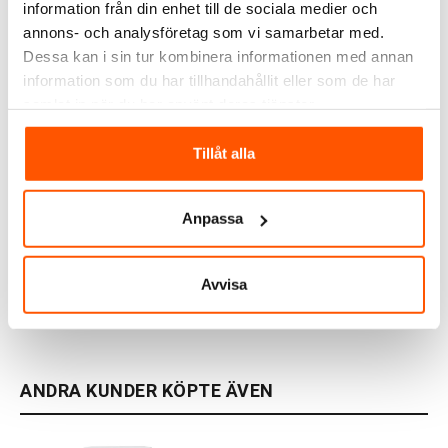
information från din enhet till de sociala medier och
annons- och analysföretag som vi samarbetar med.
Dessa kan i sin tur kombinera informationen med annan
information som du har tillhandahållit eller som de har
samlat in när du har använt deras tjänster.
Tillåt alla
NEXA
Honeywell Home
Nexa MLT-1925
Honeywell Dörrklocka
Tryckknapp Dörrklocka
Plugin DC311NP2
Anpassa
149,00 kr
399,00 kr
Avvisa
LÄGG I VARUKORG
LÄGG I VARUKORG
I webblager: 3 st
I webblager: 2 st
ANDRA KUNDER KÖPTE ÄVEN