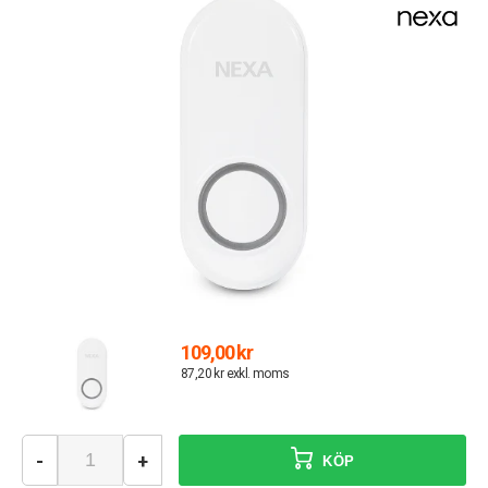
109,00 kr
87,20 kr exkl. moms
-
+
KÖP