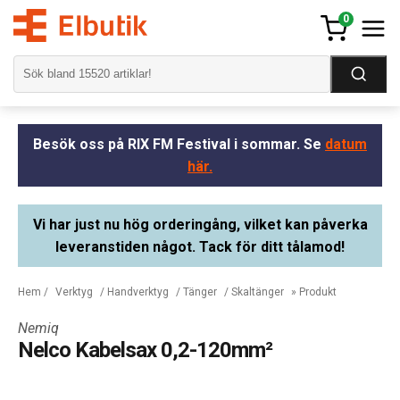
0
Besök oss på RIX FM Festival i sommar. Se
datum
här.
Vi har just nu hög orderingång, vilket kan påverka
leveranstiden något. Tack för ditt tålamod!
Hem
/
Verktyg
/
Handverktyg
/
Tänger
/
Skaltänger
» Produkt
Nemiq
Nelco Kabelsax 0,2-120mm²