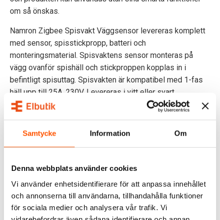
om så önskas.
Namron Zigbee Spisvakt Väggsensor levereras komplett
med sensor, spisstickpropp, batteri och
monteringsmaterial. Spisvaktens sensor monteras på
vägg ovanför spishäll och stickproppen kopplas in i
befintligt spisuttag. Spisvakten är kompatibel med 1-fas
häll upp till 25A, 230V. Levereras i vitt eller svart
utförande.
DOKUMENT
Samtycke
Information
Om
OMDÖMEN
Denna webbplats använder cookies
FRÅGOR & SVAR
Vi använder enhetsidentifierare för att anpassa innehållet
och annonserna till användarna, tillhandahålla funktioner
för sociala medier och analysera vår trafik. Vi
RELATERADE PRODUKTER
vidarebefordrar även sådana identifierare och annan