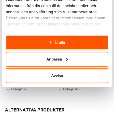
information från din enhet till de sociala medier och
annons- och analysföretag som vi samarbetar med.
Dessa kan i sin tur kombinera informationen med annan
information som du har tillhandahållit eller som de har
samlat in när du har använt deras tjänster.
Tillåt alla
Namron
Namron
Namron Zigbee Spisvakt
Namron Spisstickpropp
Anpassa
Taksensor
2-pol 25A
2 499,00 kr
139,00 kr
Avvisa
LÄGG I VARUKORG
LÄGG I VARUKORG
I webblager: 5 st
I webblager: 42 st
ALTERNATIVA PRODUKTER