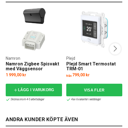
Namron
Plejd
Namron Zigbee Spisvakt
Plejd Smart Termostat
med Väggsensor
TRM-01
1 999,00 kr
799,00 kr
från
LÄGG I VARUKORG
Skickas inom 4-5 arbetsdagar
4 av 6 varianter i webblager
ANDRA KUNDER KÖPTE ÄVEN