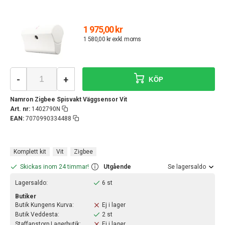
1 975,00 kr
1 580,00 kr exkl. moms
-
+
KÖP
Namron Zigbee Spisvakt Väggsensor Vit
Art. nr:
1402790N
EAN:
7070990334488
Komplett kit
Vit
Zigbee
Skickas inom 24 timmar!
Utgående
Se lagersaldo
Lagersaldo:
6 st
Butiker
Butik Kungens Kurva:
Ej i lager
Butik Veddesta:
2 st
Staffanstorp Lagerbutik:
Ej i lager