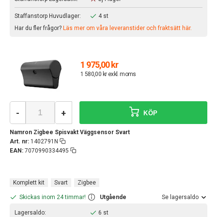
Staffanstorp Huvudlager:
4 st
Har du fler frågor?
Läs mer om våra leveranstider och fraktsätt här.
1 975,00 kr
1 580,00 kr exkl. moms
-
+
KÖP
Namron Zigbee Spisvakt Väggsensor Svart
Art. nr:
1402791N
EAN:
7070990334495
Komplett kit
Svart
Zigbee
Skickas inom 24 timmar!
Utgående
Se lagersaldo
Lagersaldo:
6 st