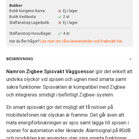
Butiker
Butik Kungens Kurva:
Ej i lager
Butik Veddesta:
2 st
Staffanstorp Lagerbutik:
Ej i lager
Staffanstorp Huvudlager:
4 st
Har du fler frågor?
Läs mer om våra leveranstider och fraktsätt här.
BESKRIVNING
Namron Zigbee Spisvakt Väggsensor
gör det enkelt att
undvika olyckor vid spisen och ugnen med smarta samt
säkra funktioner. Spisvakten är kompatibel med Zigbee
och integreras smidigt i befintligt Zigbee-system.
En smart spisvakt gör det möjligt att få notiser på
mobiltelefonen när olyckan är framme. Det går även att
mäta energiförbrukningen av spis samt lägga till spisen i
scener för automation eller liknande. Alarmsignal på 80dB
och produkten kan användas utan sina smarta funktioner