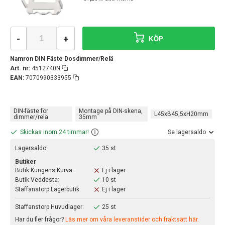
-
+
KÖP
Namron DIN Fäste Dosdimmer/Relä
Art. nr:
4512740N
EAN:
7070990333955
DIN-fäste för
Montage på DIN-skena,
L45xB45,5xH20mm
dimmer/relä
35mm
Skickas inom 24 timmar!
Se lagersaldo
Lagersaldo:
35 st
Butiker
Butik Kungens Kurva:
Ej i lager
Butik Veddesta:
10 st
Staffanstorp Lagerbutik:
Ej i lager
Staffanstorp Huvudlager:
25 st
Har du fler frågor?
Läs mer om våra leveranstider och fraktsätt här.