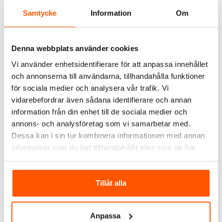
Samtycke
Information
Om
Denna webbplats använder cookies
Vi använder enhetsidentifierare för att anpassa innehållet
och annonserna till användarna, tillhandahålla funktioner
Namron
Namron
för sociala medier och analysera vår trafik. Vi
Namron Bypass
Namron
Kombinationsramar
vidarebefordrar även sådana identifierare och annan
119,00 kr
29,00 kr
information från din enhet till de sociala medier och
från
annons- och analysföretag som vi samarbetar med.
Dessa kan i sin tur kombinera informationen med annan
LÄGG I VARUKORG
information som du har tillhandahållit eller som de har
I webblager: 35 st
2 av 2 varianter i webblager
samlat in när du har använt deras tjänster.
Tillåt alla
ANDRA KUNDER KÖPTE ÄVEN
Anpassa