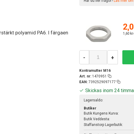
Har du fler frågor?
Läs mer om v
2,0
förstärkt polyamid PA6. I färgaen
1,60 kr
-
+
Kontramutter M16
Art. nr:
1470951
EAN:
7392529097177
Skickas inom 24 timma
Lagersaldo:
Butiker
Butik Kungens Kurva:
Butik Veddesta:
Staffanstorp Lagerbutik: