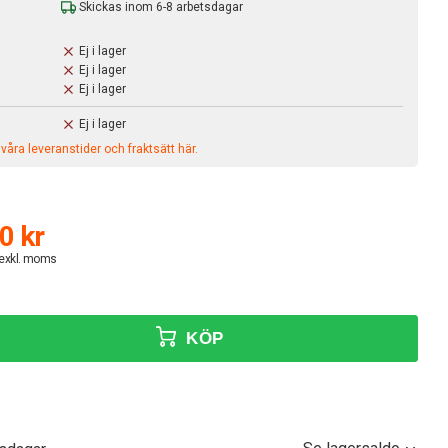
Skickas inom 6-8 arbetsdagar
Ej i lager
Ej i lager
Ej i lager
Ej i lager
åra leveranstider och fraktsätt här.
0 kr
 exkl. moms
KÖP