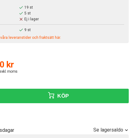
19 st
5 st
Ej i lager
9 st
åra leveranstider och fraktsätt här.
0 kr
 exkl. moms
KÖP
Se lagersaldo
tsdagar