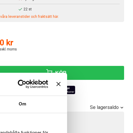
22 st
åra leveranstider och fraktsätt här.
0 kr
 exkl. moms
KÖP
Om
Se lagersaldo
r!
100+ st
18 st
andahålla funktioner för