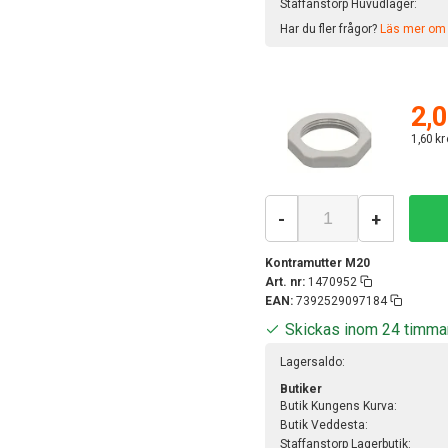
Staffanstorp Huvudlager:
Har du fler frågor?
Läs mer om v
2,0
1,60 kr
-
+
Kontramutter M20
Art. nr:
1470952
EAN:
7392529097184
Skickas inom 24 timma
Lagersaldo:
Butiker
Butik Kungens Kurva:
Butik Veddesta:
Staffanstorp Lagerbutik: