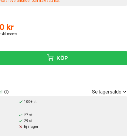
åra leveranstider och fraktsätt här.
0 kr
 exkl. moms
KÖP
Se lagersaldo
r!
100+ st
27 st
29 st
Ej i lager