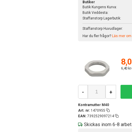
Butiker
Butik Kungens Kurva:
Butik Veddesta:
Staffanstorp Lagerbutik:
Staffanstorp Huvudlager:
Har du fler frågor?
Läs mer om v
8,0
6,40 kr
-
+
Kontramutter M40
Art. nr:
1470955
EAN:
7392529097214
Skickas inom 6-8 arbe