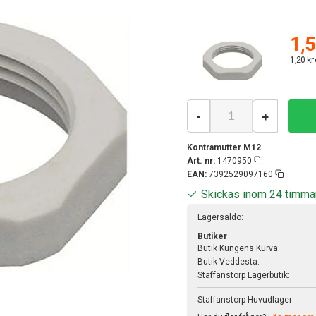
1,5
1,20 kr
-
+
Kontramutter M12
Art. nr:
1470950
EAN:
7392529097160
Skickas inom 24 timma
Lagersaldo:
Butiker
Butik Kungens Kurva:
Butik Veddesta:
Staffanstorp Lagerbutik:
Staffanstorp Huvudlager: