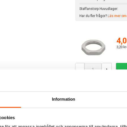
Staffanstorp Huvudlager:
Har du fler frågor?
Läs mer om v
4,0
3,20 kr
-
+
Kontramutter M25
Art. nr:
1470953
EAN:
4024092002694
Information
Skickas inom 24 timma
Lagersaldo:
cookies
Butiker
Butik Kungens Kurva:
e för att anpassa innehållet och annonserna till användarna, tillh