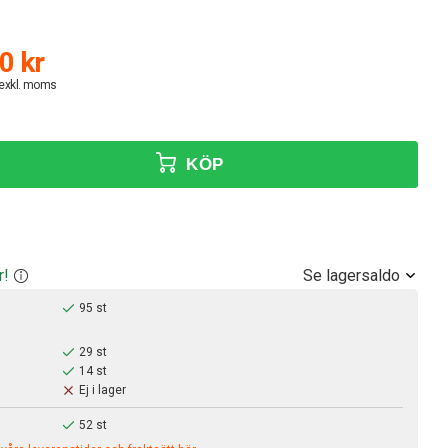
0 kr
 exkl. moms
KÖP
Se lagersaldo
r!
95 st
29 st
14 st
Ej i lager
52 st