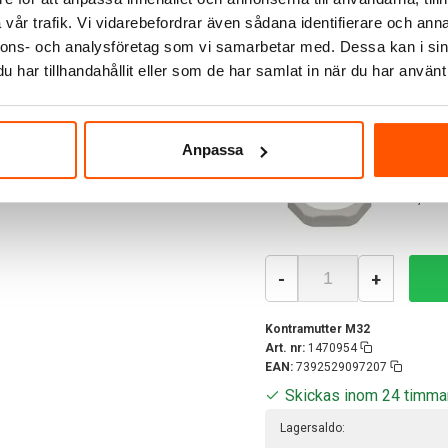
Butik Veddesta:
vår trafik. Vi vidarebefordrar även sådana identifierare och anna
Staffanstorp Lagerbutik:
nnons- och analysföretag som vi samarbetar med. Dessa kan i sin
Staffanstorp Huvudlager:
har tillhandahållit eller som de har samlat in när du har använt 
Har du fler frågor?
Läs mer om v
Anpassa
5,5
4,40 kr
-
+
Kontramutter M32
Art. nr:
1470954
EAN:
7392529097207
Skickas inom 24 timma
Lagersaldo: