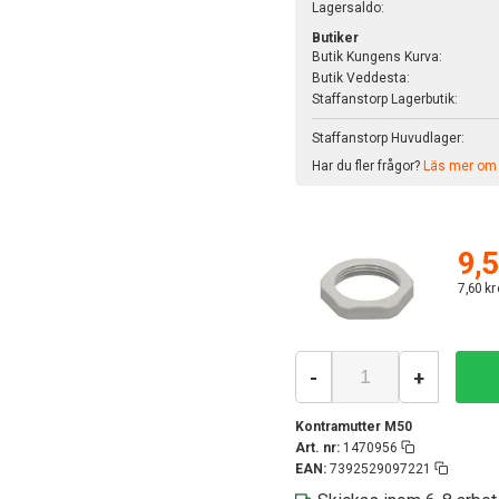
Lagersaldo:
Butiker
Butik Kungens Kurva:
Butik Veddesta:
Staffanstorp Lagerbutik:
Staffanstorp Huvudlager:
Har du fler frågor?
Läs mer om v
9,5
7,60 kr
-
+
Kontramutter M50
Art. nr:
1470956
EAN:
7392529097221