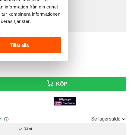
6 st
n information från din enhet
Ej i lager
 tur kombinera informationen
93 st
deras tjänster.
åra leveranstider och fraktsätt här.
Tillåt alla
0 kr
 exkl. moms
KÖP
Se lagersaldo
r!
33 st