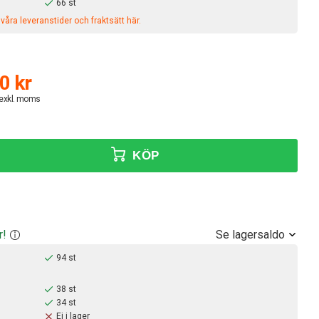
66 st
åra leveranstider och fraktsätt här.
0 kr
 exkl. moms
KÖP
Se lagersaldo
r!
94 st
38 st
34 st
Ej i lager