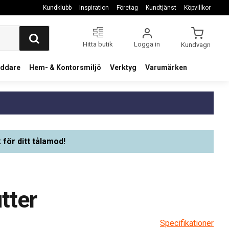
Kundklubb
Inspiration
Företag
Kundtjänst
Köpvillkor
Hitta butik
Logga in
Kundvagn
addare
Hem- & Kontorsmiljö
Verktyg
Varumärken
 för ditt tålamod!
tter
Specifikationer