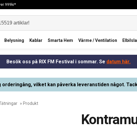
över 999kr*
Belysning
Kablar
Smarta Hem
Värme / Ventilation
Elbilsl
Besök oss på RIX FM Festival i sommar. Se
datum här.
g orderingång, vilket kan påverka leveranstiden något. Tack
Tätningar
» Produkt
Kontramu