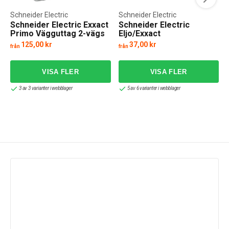
Schneider Electric
Schneider Electric
Schneider Electric Exxact
Schneider Electric
Primo Vägguttag 2-vägs
Eljo/Exxact
Kopplingsdosa U56 IP55
125,00 kr
37,00 kr
från
från
f
3 av 3 varianter i webblager
5 av 6 varianter i webblager