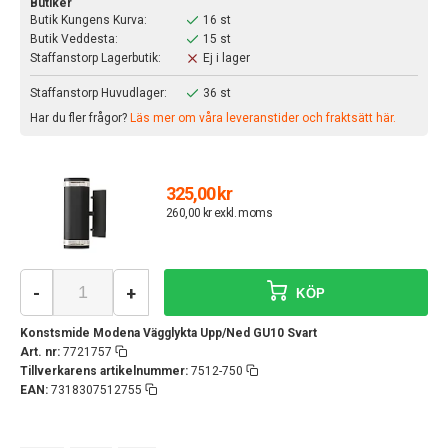
Butiker
Butik Kungens Kurva:
16 st
Butik Veddesta:
15 st
Staffanstorp Lagerbutik:
Ej i lager
Staffanstorp Huvudlager:
36 st
Har du fler frågor?
Läs mer om våra leveranstider och fraktsätt här.
325,00 kr
260,00 kr exkl. moms
-
+
KÖP
Konstsmide Modena Vägglykta Upp/Ned GU10 Svart
Art. nr:
7721757
Tillverkarens artikelnummer:
7512-750
EAN:
7318307512755