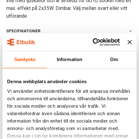
inte med ljuskällor och är avsedd för GU10 sockel med en
max. effekt på 2x35W. Dimbar. Välj mellan svart eller vitt
utförande.
SPECIFIKATIONER
OMDÖMEN
FRÅGOR & SVAR
Samtycke
Information
Om
RELATERADE PRODUKTER
Denna webbplats använder cookies
Vi använder enhetsidentifierare för att anpassa innehållet
och annonserna till användarna, tillhandahålla funktioner
för sociala medier och analysera vår trafik. Vi
vidarebefordrar även sådana identifierare och annan
information från din enhet till de sociala medier och
annons- och analysföretag som vi samarbetar med.
Dessa kan i sin tur kombinera informationen med annan