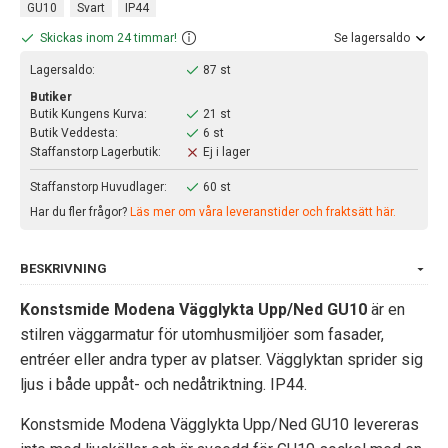
GU10
Svart
IP44
Skickas inom 24 timmar!
Se lagersaldo
Lagersaldo:
87 st
Butiker
Butik Kungens Kurva:
21 st
Butik Veddesta:
6 st
Staffanstorp Lagerbutik:
Ej i lager
Staffanstorp Huvudlager:
60 st
Har du fler frågor?
Läs mer om våra leveranstider och fraktsätt här.
BESKRIVNING
Konstsmide Modena Vägglykta Upp/Ned GU10
är en
stilren väggarmatur för utomhusmiljöer som fasader,
entréer eller andra typer av platser. Vägglyktan sprider sig
ljus i både uppåt- och nedåtriktning. IP44.
Konstsmide Modena Vägglykta Upp/Ned GU10 levereras