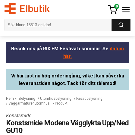
0
Besök oss på RIX FM Festival i sommar. Se
datum
här.
Vi har just nu hög orderingång, vilket kan påverka
leveranstiden något. Tack för ditt tålamod!
Hem
/
Belysning
/
Utomhusbelysning
/
Fasadbelysning
/
Väggarmaturer utomhus
» Produkt
Konstsmide
Konstsmide Modena Vägglykta Upp/Ned
GU10