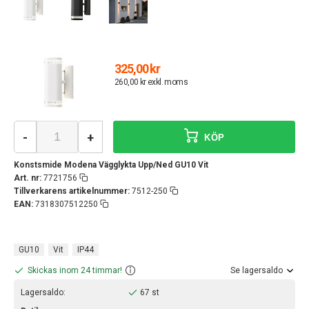
325,00 kr
260,00 kr exkl. moms
-
+
KÖP
Konstsmide Modena Vägglykta Upp/Ned GU10 Vit
Art. nr:
7721756
Tillverkarens artikelnummer:
7512-250
EAN:
7318307512250
GU10
Vit
IP44
Skickas inom 24 timmar!
Se lagersaldo
Lagersaldo:
67 st