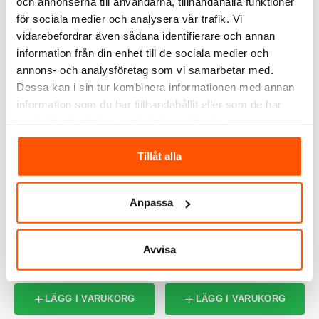
och annonserna till användarna, tillhandahålla funktioner
8 av 8 varianter I webblager
för sociala medier och analysera vår trafik. Vi
vidarebefordrar även sådana identifierare och annan
information från din enhet till de sociala medier och
ALTERNATIVA PRODUKTER
annons- och analysföretag som vi samarbetar med.
Dessa kan i sin tur kombinera informationen med annan
information som du har tillhandahållit eller som de har
samlat in när du har använt deras tjänster.
Tillåt alla
Anpassa
Hammarprodukter
Kabelfläns FL21 1xM32
Skylt för
solcellsanläggningar
Avvisa
249,00 kr
95,00 kr
LÄGG I VARUKORG
LÄGG I VARUKORG