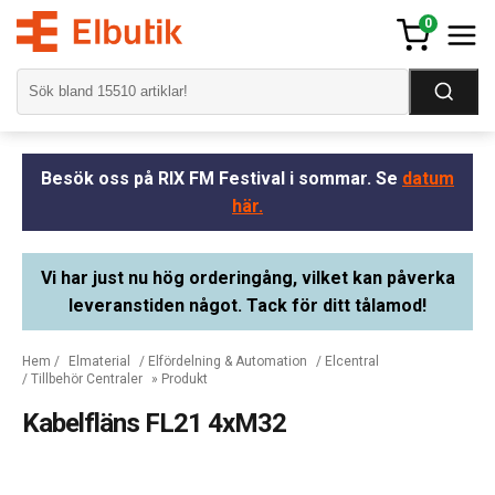
0
Besök oss på RIX FM Festival i sommar. Se
datum
här.
Vi har just nu hög orderingång, vilket kan påverka
leveranstiden något. Tack för ditt tålamod!
Hem
/
Elmaterial
/
Elfördelning & Automation
/
Elcentral
/
Tillbehör Centraler
» Produkt
Kabelfläns FL21 4xM32