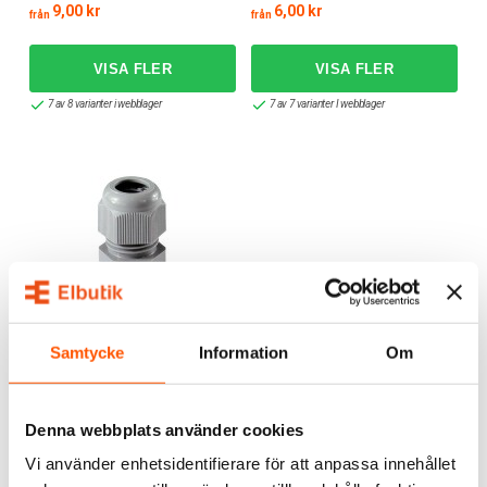
9,00 kr
6,00 kr
från
från
7 av 8 varianter i webblager
7 av 7 varianter I webblager
RUTAB
Samtycke
Information
Om
Rutab Förskruvning
8,00 kr
från
Denna webbplats använder cookies
Vi använder enhetsidentifierare för att anpassa innehållet