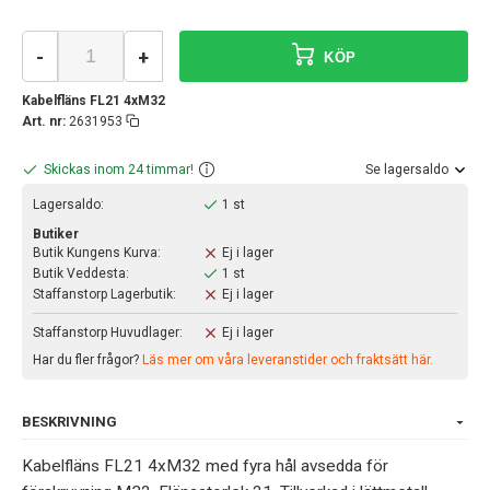
-
+
KÖP
Kabelfläns FL21 4xM32
Art. nr:
2631953
Skickas inom 24 timmar!
Se lagersaldo
Lagersaldo:
1 st
Butiker
Butik Kungens Kurva:
Ej i lager
Butik Veddesta:
1 st
Staffanstorp Lagerbutik:
Ej i lager
Staffanstorp Huvudlager:
Ej i lager
Har du fler frågor?
Läs mer om våra leveranstider och fraktsätt här.
BESKRIVNING
Kabelfläns FL21 4xM32 med fyra hål avsedda för