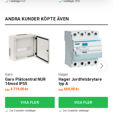
I webblager: 6 st
I webblager: 29 st
ANDRA KUNDER KÖPTE ÄVEN
Garo
Hager
Garo Plåtcentral NUR
Hager Jordfelsbrytare
14mod IP55
typ A
4 719,00 kr
669,00 kr
från
från
f
2 av 3 varianter i webblager
2 av 2 varianter i webblager