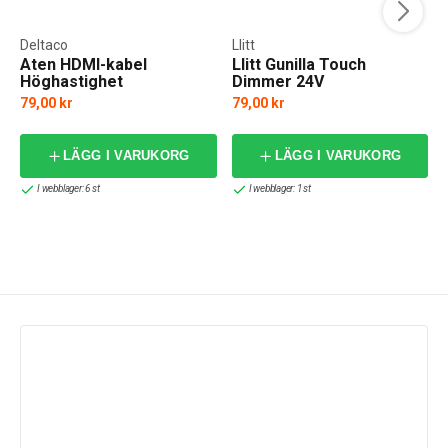
Deltaco
Llitt
Aten HDMI-kabel
Llitt Gunilla Touch
Höghastighet
Dimmer 24V
79,00 kr
79,00 kr
LÄGG I VARUKORG
LÄGG I VARUKORG
I webblager: 6 st
I webblager: 1 st