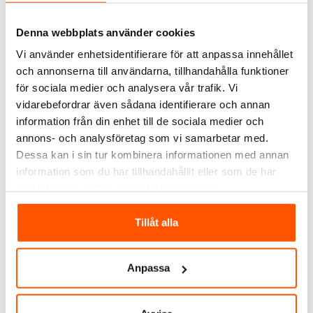
Denna webbplats använder cookies
J&EL
Vi använder enhetsidentifierare för att anpassa innehållet
J&EL Laddkabel USB-C
till Lightning 1m
och annonserna till användarna, tillhandahålla funktioner
69,00 kr
-22%
för sociala medier och analysera vår trafik. Vi
89,00 kr
vidarebefordrar även sådana identifierare och annan
information från din enhet till de sociala medier och
annons- och analysföretag som vi samarbetar med.
2 av 2 varianter I webblager
Dessa kan i sin tur kombinera informationen med annan
information som du har tillhandahållit eller som de har
samlat in när du har använt deras tjänster.
ALTERNATIVA PRODUKTER
Tillåt alla
KAMPANJ
Anpassa