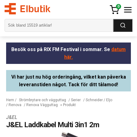
0
Besök oss på RIX FM Festival i sommar. Se
datum
här.
Vi har just nu hög orderingång, vilket kan påverka
leveranstiden något. Tack för ditt tålamod!
Hem
/
Strömbrytare och vägguttag
/
Serier
/
Schneider / Eljo
/
Renova
/
Renova Vägguttag
» Produkt
J&EL
J&EL Laddkabel Multi 3in1 2m