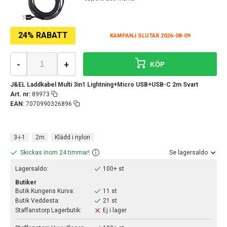
24% RABATT
KAMPANJ SLUTAR 2026-08-09
-
+
KÖP
J&EL Laddkabel Multi 3in1 Lightning+Micro USB+USB-C 2m Svart
Art. nr:
89973
EAN:
7070990326896
3-i-1
2m
Klädd i nylon
Skickas inom 24 timmar!
Se lagersaldo
Lagersaldo:
100+ st
Butiker
Butik Kungens Kurva:
11 st
Butik Veddesta:
21 st
Staffanstorp Lagerbutik:
Ej i lager