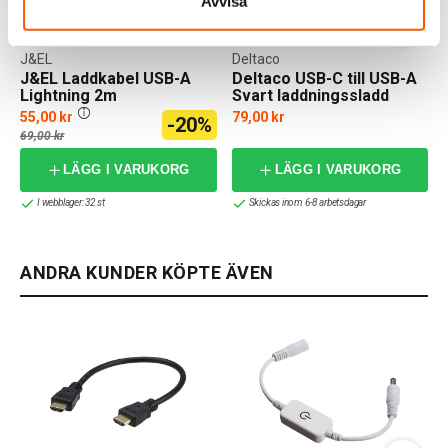
Avvisa
J&EL
Deltaco
J&EL Laddkabel USB-A
Deltaco USB-C till USB-A
Lightning 2m
Svart laddningssladd
0,25m
55,00 kr
79,00 kr
-20%
f
69,00 kr
LÄGG I VARUKORG
LÄGG I VARUKORG
I webblager: 32 st
Skickas inom 6-8 arbetsdagar
ANDRA KUNDER KÖPTE ÄVEN