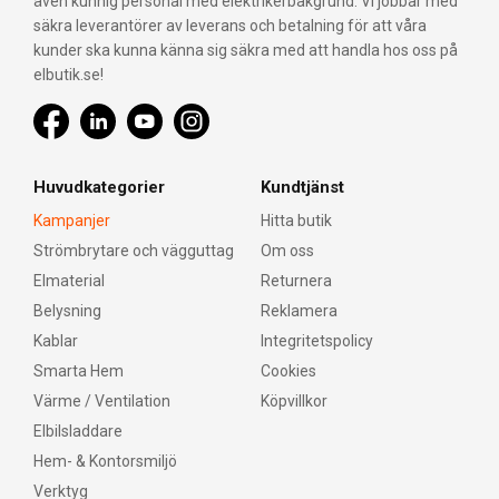
även kunnig personal med elektrikerbakgrund. Vi jobbar med
säkra leverantörer av leverans och betalning för att våra
kunder ska kunna känna sig säkra med att handla hos oss på
elbutik.se!
Huvudkategorier
Kundtjänst
Kampanjer
Hitta butik
Strömbrytare och vägguttag
Om oss
Elmaterial
Returnera
Belysning
Reklamera
Kablar
Integritetspolicy
Smarta Hem
Cookies
Värme / Ventilation
Köpvillkor
Elbilsladdare
Hem- & Kontorsmiljö
Verktyg