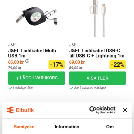
J&EL
J&EL
J&EL Laddkabel Multi
J&EL Laddkabel USB-C
USB 1m
till USB-C + Lightning 1m
65,00 kr
69,00 kr
-17%
-22%
79,00 kr
89,00 kr
LÄGG I VARUKORG
I webblager: 28 st
2 av 2 varianter I webblager
Samtycke
Information
Om