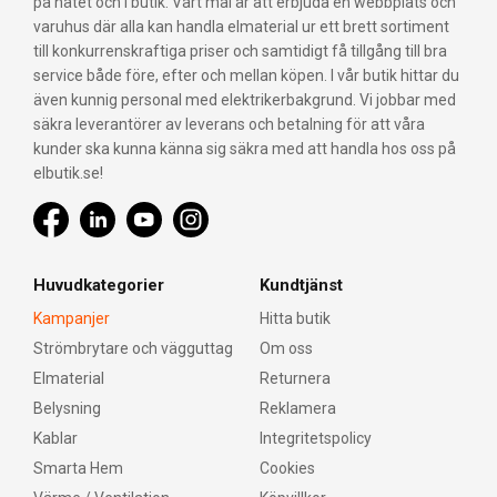
på nätet och i butik. Vårt mål är att erbjuda en webbplats och
varuhus där alla kan handla elmaterial ur ett brett sortiment
till konkurrenskraftiga priser och samtidigt få tillgång till bra
service både före, efter och mellan köpen. I vår butik hittar du
även kunnig personal med elektrikerbakgrund. Vi jobbar med
säkra leverantörer av leverans och betalning för att våra
kunder ska kunna känna sig säkra med att handla hos oss på
elbutik.se!
Huvudkategorier
Kundtjänst
Kampanjer
Hitta butik
Strömbrytare och vägguttag
Om oss
Elmaterial
Returnera
Belysning
Reklamera
Kablar
Integritetspolicy
Smarta Hem
Cookies