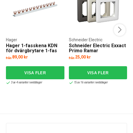
Hager
Schneider Electric
Hager 1-fasskena KDN
Schneider Electric Exxact
för dvärgbrytare 1-fas
Primo Ramar
10-16kV
89,00 kr
25,00 kr
från
från
3 av 4 varianter i webblager
15 av 16 varianter i webblager