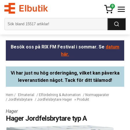
0
Besök oss på RIX FM Festival i sommar. Se
datum
här.
Vi har just nu hög orderingång, vilket kan påverka
leveranstiden något. Tack för ditt tålamod!
Hem
/
Elmaterial
/
Elfördelning & Automation
/
Normapparater
/
Jordfelsbrytare
/
Jordfelsbrytare Hager
» Produkt
Hager
Hager Jordfelsbrytare typ A