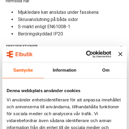
hemsida här.
Mjukledare kan anslutas under fasskena
Skruvanslutning på båda sidor
S-märkt enligt EN61008-1
Beröringskyddad IP20
SPECIFIKATIONER
DOKUMENT
Samtycke
Information
Om
OMDÖMEN
FRÅGOR & SVAR
Denna webbplats använder cookies
Vi använder enhetsidentifierare för att anpassa innehållet
RELATERADE PRODUKTER
och annonserna till användarna, tillhandahålla funktioner
för sociala medier och analysera vår trafik. Vi
vidarebefordrar även sådana identifierare och annan
information från din enhet till de sociala medier och