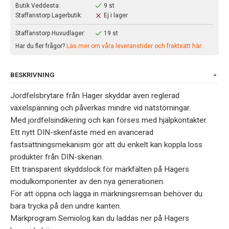
Butik Veddesta:
9 st
Staffanstorp Lagerbutik:
Ej i lager
Staffanstorp Huvudlager:
19 st
Har du fler frågor?
Läs mer om våra leveranstider och fraktsätt här.
BESKRIVNING
Jordfelsbrytare från Hager skyddar även reglerad
växelspänning och påverkas mindre vid nätstörningar.
Med jordfelsindikering och kan förses med hjälpkontakter.
Ett nytt DIN-skenfäste med en avancerad
fastsättningsmekanism gör att du enkelt kan koppla loss
produkter från DIN-skenan.
Ett transparent skyddslock för märkfälten på Hagers
modulkomponenter av den nya generationen.
För att öppna och lägga in märkningsremsan behöver du
bara trycka på den undre kanten.
Märkprogram Semiolog kan du laddas ner på Hagers