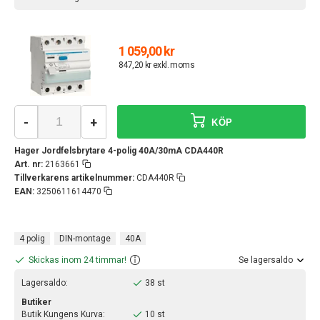
1 059,00 kr
847,20 kr exkl. moms
-
+
KÖP
Hager Jordfelsbrytare 4-polig 40A/30mA CDA440R
Art. nr:
2163661
Tillverkarens artikelnummer:
CDA440R
EAN:
3250611614470
4 polig
DIN-montage
40A
Skickas inom 24 timmar!
Se lagersaldo
Lagersaldo:
38 st
Butiker
Butik Kungens Kurva:
10 st