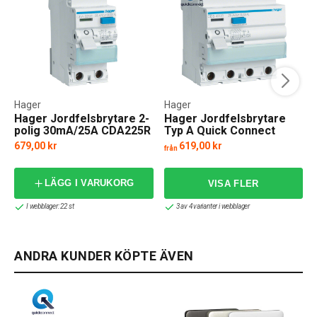
Hager
Hager
Hager Jordfelsbrytare 2-
Hager Jordfelsbrytare
polig 30mA/25A CDA225R
Typ A Quick Connect
679,00 kr
619,00 kr
från
LÄGG I VARUKORG
I webblager: 22 st
3 av 4 varianter i webblager
ANDRA KUNDER KÖPTE ÄVEN