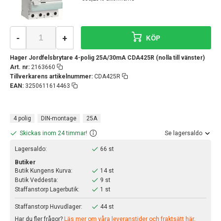
-
+
KÖP
Hager Jordfelsbrytare 4-polig 25A/30mA CDA425R (nolla till vänster)
Art. nr:
2163660
Tillverkarens artikelnummer:
CDA425R
EAN:
3250611614463
4 polig
DIN-montage
25A
Skickas inom 24 timmar!
Se lagersaldo
Lagersaldo:
66 st
Butiker
Butik Kungens Kurva:
14 st
Butik Veddesta:
9 st
Staffanstorp Lagerbutik:
1 st
Staffanstorp Huvudlager:
44 st
Har du fler frågor?
Läs mer om våra leveranstider och fraktsätt här.