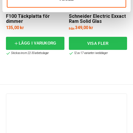
GIRA
Schneider Electric
F100 Täckplatta för
Schneider Electric Exxact
dimmer
Ram Solid Glas
135,00 kr
349,00 kr
från
LÄGG I VARUKORG
Skickas inom 22-30 arbetsdagar
12 av 17 varianter i webblager