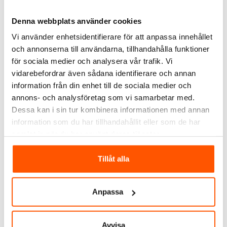
Denna webbplats använder cookies
Schneider Electric
Schneider Electric
Schneider Electric Eljo
Schneider Electric
Vi använder enhetsidentifierare för att anpassa innehållet
Trend 2-vägs Vägguttag
Schenider Vägguttag 2-
och annonserna till användarna, tillhandahålla funktioner
Ojordat
vägs med jord inf. IP44
179,00 kr
359,00 kr
f
Antracit Skruv
för sociala medier och analysera vår trafik. Vi
vidarebefordrar även sådana identifierare och annan
LÄGG I VARUKORG
LÄGG I VARUKORG
information från din enhet till de sociala medier och
annons- och analysföretag som vi samarbetar med.
I webblager: 44 st
I webblager: 82 st
Dessa kan i sin tur kombinera informationen med annan
information som du har tillhandahållit eller som de har
ANDRA KUNDER KÖPTE ÄVEN
samlat in när du har använt deras tjänster.
Tillåt alla
Anpassa
Avvisa