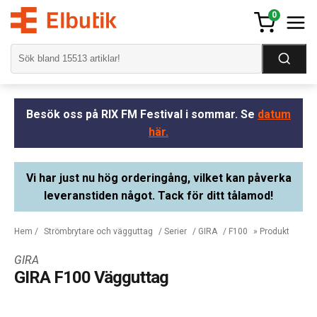
0
Besök oss på RIX FM Festival i sommar. Se
datum
här.
Vi har just nu hög orderingång, vilket kan påverka
leveranstiden något. Tack för ditt tålamod!
Hem
/
Strömbrytare och vägguttag
/
Serier
/
GIRA
/
F100
» Produkt
GIRA
GIRA F100 Vägguttag