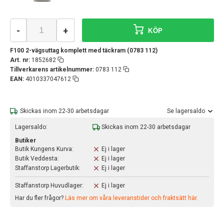
-
+
KÖP
F100 2-vägsuttag komplett med täckram (0783 112)
Art. nr:
1852682
Tillverkarens artikelnummer:
0783 112
EAN:
4010337047612
Skickas inom 22-30 arbetsdagar
Se lagersaldo
Lagersaldo:
Skickas inom 22-30 arbetsdagar
Butiker
Butik Kungens Kurva:
Ej i lager
Butik Veddesta:
Ej i lager
Staffanstorp Lagerbutik:
Ej i lager
Staffanstorp Huvudlager:
Ej i lager
Har du fler frågor?
Läs mer om våra leveranstider och fraktsätt här.