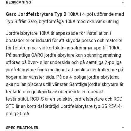
BESKRIVNING
Garo Jordfelsbrytare Typ B 10kA
i 4-pol utförande med
Typ B från Garo, brytförmåga 10kA med skruvanslutning.
Jordfelsbrytare 10kA är anpassade för installation i
bostäder eller industri för att skydda person och materiel
för felströmmar vid kortslutningsströmmar upp till 10kA.
På samtliga GARO jordfelsbrytare kan spänningsmatning
utföras på över- eller undersida och på samtliga 2-poliga
jordfelsbrytare finns möjlighet att ansluta neutralledare på
höger eller vänster sida. På de 4-poliga jordfelsbrytarna
ska nollan placeras till vänster. Samtliga jordfelsbrytare är
testade och godkända av oberoende europeiskt
testinstitut. RCD-S är en selektiv jordfelsbrytare och RCD-
STD är en korttidsfördröjd. Jordfelsbrytare typ GS 25A 4-
polig 30mA
SPECIFIKATIONER