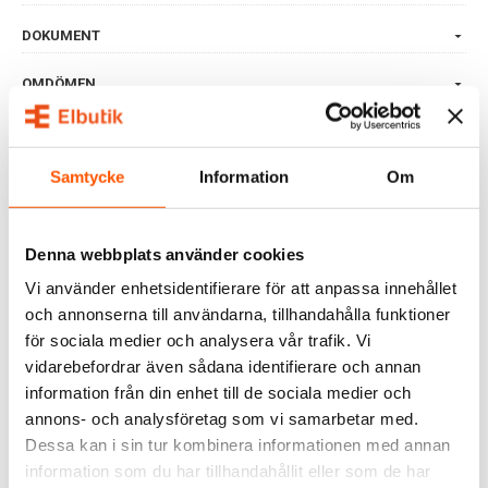
DOKUMENT
OMDÖMEN
FRÅGOR & SVAR
Samtycke
Information
Om
ALTERNATIVA PRODUKTER
Denna webbplats använder cookies
Vi använder enhetsidentifierare för att anpassa innehållet
och annonserna till användarna, tillhandahålla funktioner
för sociala medier och analysera vår trafik. Vi
vidarebefordrar även sådana identifierare och annan
information från din enhet till de sociala medier och
annons- och analysföretag som vi samarbetar med.
Dessa kan i sin tur kombinera informationen med annan
information som du har tillhandahållit eller som de har
Garo
Garo