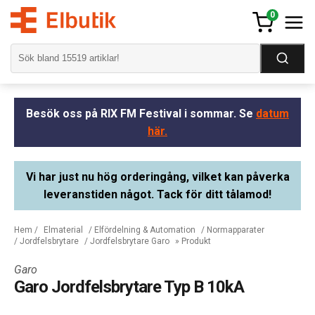
0
Besök oss på RIX FM Festival i sommar. Se
datum
här.
Vi har just nu hög orderingång, vilket kan påverka
leveranstiden något. Tack för ditt tålamod!
Hem
/
Elmaterial
/
Elfördelning & Automation
/
Normapparater
/
Jordfelsbrytare
/
Jordfelsbrytare Garo
» Produkt
Garo
Garo Jordfelsbrytare Typ B 10kA