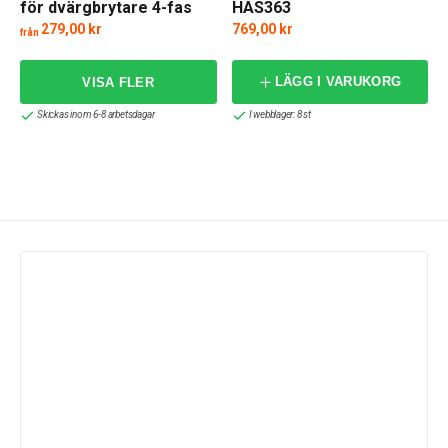
för dvärgbrytare 4-fas
HAS363
10-16kV
279,00 kr
769,00 kr
från
f
LÄGG I VARUKORG
Skickas inom 6-8 arbetsdagar
I webblager: 8 st