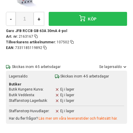
-
+
KÖP
Garo JFB RCCB GB 63A 30mA 4-pol
Art. nr:
2163167
Tillverkarens artikelnummer:
107502
EAN:
7331185119892
Skickas inom 4-5 arbetsdagar
Se lagersaldo
Lagersaldo:
Skickas inom 4-5 arbetsdagar
Butiker
Butik Kungens Kurva:
Ej i lager
Butik Veddesta:
Ej i lager
Staffanstorp Lagerbutik:
Ej i lager
Staffanstorp Huvudlager:
Ej i lager
Har du fler frågor?
Läs mer om våra leveranstider och fraktsätt här.