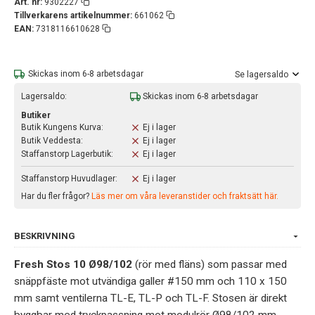
Art. nr:
9302227
Tillverkarens artikelnummer:
661062
EAN:
7318116610628
Skickas inom 6-8 arbetsdagar
Se lagersaldo
Lagersaldo:
Skickas inom 6-8 arbetsdagar
Butiker
Butik Kungens Kurva:
Ej i lager
Butik Veddesta:
Ej i lager
Staffanstorp Lagerbutik:
Ej i lager
Staffanstorp Huvudlager:
Ej i lager
Har du fler frågor?
Läs mer om våra leveranstider och fraktsätt här.
BESKRIVNING
Fresh Stos 10 Ø98/102
(rör med fläns) som passar med
snäppfäste mot utvändiga galler #150 mm och 110 x 150
mm samt ventilerna TL-E, TL-P och TL-F. Stosen är direkt