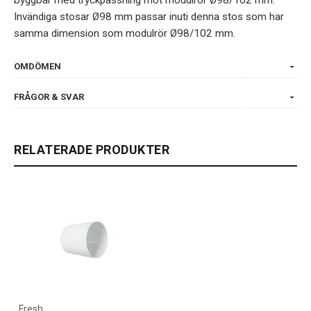
byggbar med tryckpassning mot modulrör Ø98/102 mm.
Invändiga stosar Ø98 mm passar inuti denna stos som har
samma dimension som modulrör Ø98/102 mm.
OMDÖMEN
FRÅGOR & SVAR
RELATERADE PRODUKTER
Fresh