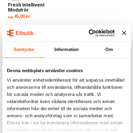
Fresh Intellivent
Modulrör
45,00 kr
från
2 av 2 varianter I webblager
Samtycke
Information
Om
ALTERNATIVA PRODUKTER
Denna webbplats använder cookies
Vi använder enhetsidentifierare för att anpassa innehållet
och annonserna till användarna, tillhandahålla funktioner
för sociala medier och analysera vår trafik. Vi
vidarebefordrar även sådana identifierare och annan
information från din enhet till de sociala medier och
annons- och analysföretag som vi samarbetar med.
Dessa kan i sin tur kombinera informationen med annan
information som du har tillhandahållit eller som de har
Fresh
Fresh