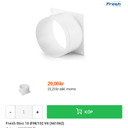
29,00 kr
23,20 kr exkl. moms
-
+
KÖP
Fresh Stos 10 Ø98/102 Vit (661062)