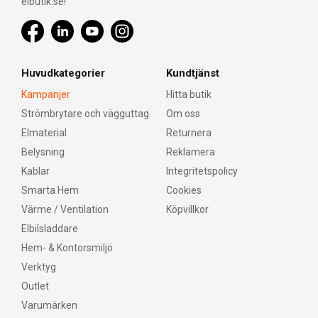
elbutik.se!
Huvudkategorier
Kundtjänst
Kampanjer
Hitta butik
Strömbrytare och vägguttag
Om oss
Elmaterial
Returnera
Belysning
Reklamera
Kablar
Integritetspolicy
Smarta Hem
Cookies
Värme / Ventilation
Köpvillkor
Elbilsladdare
Hem- & Kontorsmiljö
Verktyg
Outlet
Varumärken