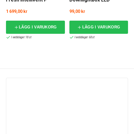
1 699,00 kr
99,00 kr
f
LÄGG I VARUKORG
LÄGG I VARUKORG
I webblager: 18 st
I webblager: 68 st