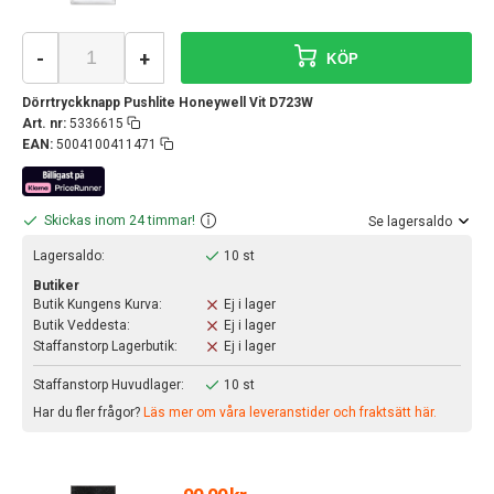
-
+
KÖP
Dörrtryckknapp Pushlite Honeywell Vit D723W
Art. nr:
5336615
EAN:
5004100411471
Skickas inom 24 timmar!
Se lagersaldo
Lagersaldo:
10 st
Butiker
Butik Kungens Kurva:
Ej i lager
Butik Veddesta:
Ej i lager
Staffanstorp Lagerbutik:
Ej i lager
Staffanstorp Huvudlager:
10 st
Har du fler frågor?
Läs mer om våra leveranstider och fraktsätt här.