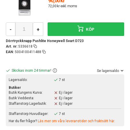
90,00 kr
72,00 kr exkl. moms
-
+
KÖP
Dörrtryckknapp Pushlite Honeywell Svart D723
Art. nr:
5336618
EAN:
5004100411488
Skickas inom 24 timmar!
Se lagersaldo
Lagersaldo:
7 st
Butiker
Butik Kungens Kurva:
Ej i lager
Butik Veddesta:
Ej i lager
Staffanstorp Lagerbutik:
Ej i lager
Staffanstorp Huvudlager:
7 st
Har du fler frågor?
Läs mer om våra leveranstider och fraktsätt här.