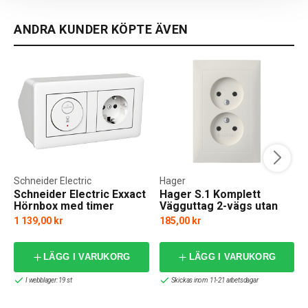
ANDRA KUNDER KÖPTE ÄVEN
Schneider Electric
Hager
Schneider Electric Exxact
Hager S.1 Komplett
Hörnbox med timer
Vägguttag 2-vägs utan
jord
1 139,00 kr
185,00 kr
LÄGG I VARUKORG
LÄGG I VARUKORG
I webblager: 19 st
Skickas inom 11-21 arbetsdagar