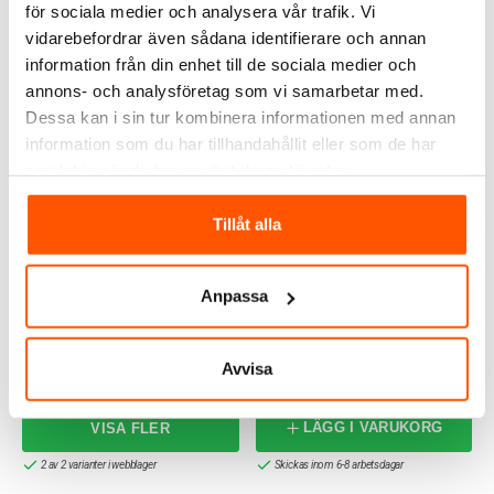
för sociala medier och analysera vår trafik. Vi
vidarebefordrar även sådana identifierare och annan
ALTERNATIVA PRODUKTER
information från din enhet till de sociala medier och
annons- och analysföretag som vi samarbetar med.
Dessa kan i sin tur kombinera informationen med annan
information som du har tillhandahållit eller som de har
samlat in när du har använt deras tjänster.
Tillåt alla
Anpassa
Honeywell Home
Dörrtryckknapp Lightspot
Dörrtryckknapp Sesame
Svart Friedland D534
Vit Friedland D814
Avvisa
66,00 kr
45,00 kr
från
LÄGG I VARUKORG
2 av 2 varianter i webblager
Skickas inom 6-8 arbetsdagar