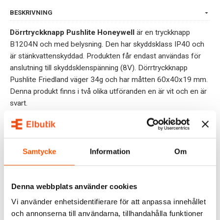
BESKRIVNING
Dörrtryckknapp Pushlite Honeywell
är en tryckknapp
B1204N och med belysning. Den har skyddsklass IP40 och
är stänkvattenskyddad. Produkten får endast användas för
anslutning till skyddsklenspänning (8V). Dörrtryckknapp
Pushlite Friedland väger 34g och har måtten 60x40x19 mm.
Denna produkt finns i två olika utföranden en är vit och en är
svart.
Tidigare modell var märkt Friedland D723 och innehöll en
löstagbar ljuskälla. Den äldre versionen tillverkas inte längre
och det går inte att beställa reservlampor från tillverkaren
Samtycke
Information
Om
längre.
OMDÖMEN
Denna webbplats använder cookies
Vi använder enhetsidentifierare för att anpassa innehållet
FRÅGOR & SVAR
och annonserna till användarna, tillhandahålla funktioner