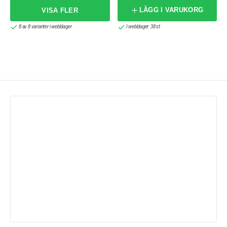
LÄGG I VARUKORG
8 av 8 varianter i webblager
I webblager: 38 st