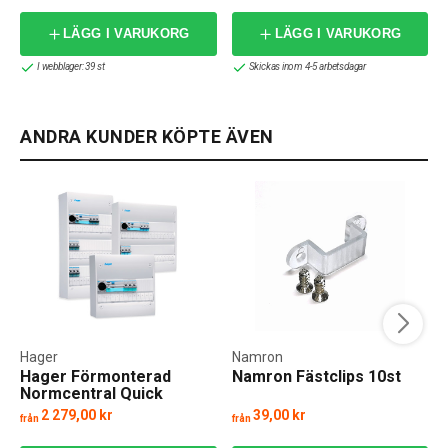
LÄGG I VARUKORG
LÄGG I VARUKORG
I webblager: 39 st
Skickas inom 4-5 arbetsdagar
ANDRA KUNDER KÖPTE ÄVEN
Hager
Namron
Hager Förmonterad
Namron Fästclips 10st
Normcentral Quick
Connect
2 279,00 kr
39,00 kr
från
från
f