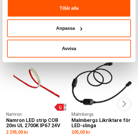
Tillåt alla
LÄGG I VARUKORG
I webblager: 100+ st
Anpassa
ALTERNATIVA PRODUKTER
Avvisa
Namron
Malmbergs
Namron LED strip COB
Malmbergs Likriktare för
20m UL 2700K IP67 24V
LED-slinga
2 295,00 kr
205,00 kr
f