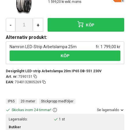
1 599,20 kr exkl. moms
-
+
KÖP
Alternativ produkt:
Namron LED-Strip Arbetslampa 25m
fr. 1 799,00 kr
Designlight LED-strip Arbetslampa 20m IP65 DB-551 230V
Art. nr:
7590151
EAN:
7340132805269
IP65
20 meter
Stickpropp medföljer
Skickas inom 24 timmar!
Se lagersaldo
Lagersaldo:
1 st
Butiker