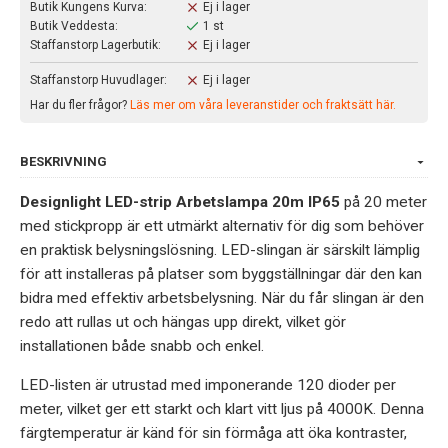
Butik Kungens Kurva:
Ej i lager
Butik Veddesta:
1 st
Staffanstorp Lagerbutik:
Ej i lager
Staffanstorp Huvudlager:
Ej i lager
Har du fler frågor?
Läs mer om våra leveranstider och fraktsätt här.
BESKRIVNING
Designlight LED-strip Arbetslampa 20m IP65
på 20 meter
med stickpropp är ett utmärkt alternativ för dig som behöver
en praktisk belysningslösning. LED-slingan är särskilt lämplig
för att installeras på platser som byggställningar där den kan
bidra med effektiv arbetsbelysning. När du får slingan är den
redo att rullas ut och hängas upp direkt, vilket gör
installationen både snabb och enkel.
LED-listen är utrustad med imponerande 120 dioder per
meter, vilket ger ett starkt och klart vitt ljus på 4000K. Denna
färgtemperatur är känd för sin förmåga att öka kontraster,