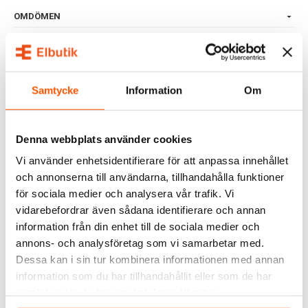
OMDÖMEN
FRÅGOR & SVAR
Samtycke
Information
Om
RELATERADE PRODUKTER
Denna webbplats använder cookies
Vi använder enhetsidentifierare för att anpassa innehållet
och annonserna till användarna, tillhandahålla funktioner
för sociala medier och analysera vår trafik. Vi
vidarebefordrar även sådana identifierare och annan
information från din enhet till de sociala medier och
annons- och analysföretag som vi samarbetar med.
Namron
Dessa kan i sin tur kombinera informationen med annan
Namron LED-Strip
information som du har tillhandahållit eller som de har
Arbetslampa 25m
samlat in när du har använt deras tjänster.
1 799,00 kr