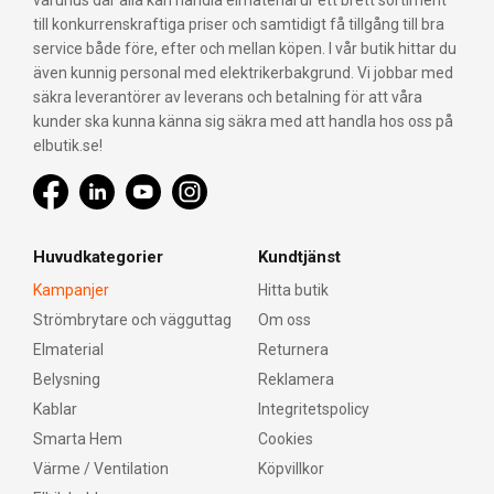
varuhus där alla kan handla elmaterial ur ett brett sortiment
till konkurrenskraftiga priser och samtidigt få tillgång till bra
service både före, efter och mellan köpen. I vår butik hittar du
även kunnig personal med elektrikerbakgrund. Vi jobbar med
säkra leverantörer av leverans och betalning för att våra
kunder ska kunna känna sig säkra med att handla hos oss på
elbutik.se!
Huvudkategorier
Kundtjänst
Kampanjer
Hitta butik
Strömbrytare och vägguttag
Om oss
Elmaterial
Returnera
Belysning
Reklamera
Kablar
Integritetspolicy
Smarta Hem
Cookies
Värme / Ventilation
Köpvillkor