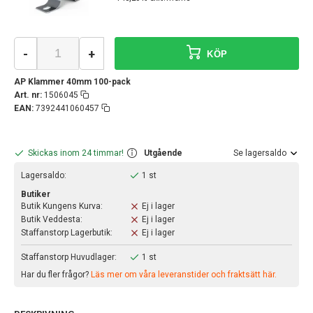
-
+
KÖP
AP Klammer 40mm 100-pack
Art. nr:
1506045
EAN:
7392441060457
Skickas inom 24 timmar!
Utgående
Se lagersaldo
Lagersaldo:
1 st
Butiker
Butik Kungens Kurva:
Ej i lager
Butik Veddesta:
Ej i lager
Staffanstorp Lagerbutik:
Ej i lager
Staffanstorp Huvudlager:
1 st
Har du fler frågor?
Läs mer om våra leveranstider och fraktsätt här.