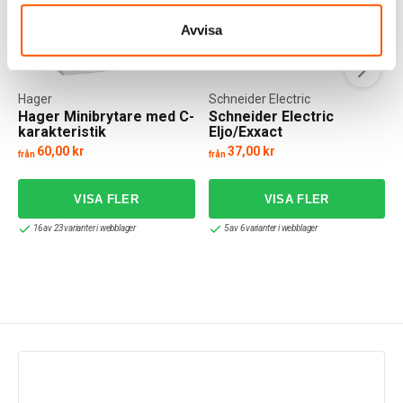
Avvisa
Hager
Schneider Electric
Hager Minibrytare med C-
Schneider Electric
karakteristik
Eljo/Exxact
Skruvkoppling
Kopplingsdosa U56 IP55
60,00 kr
37,00 kr
från
från
f
16 av 23 varianter i webblager
5 av 6 varianter i webblager