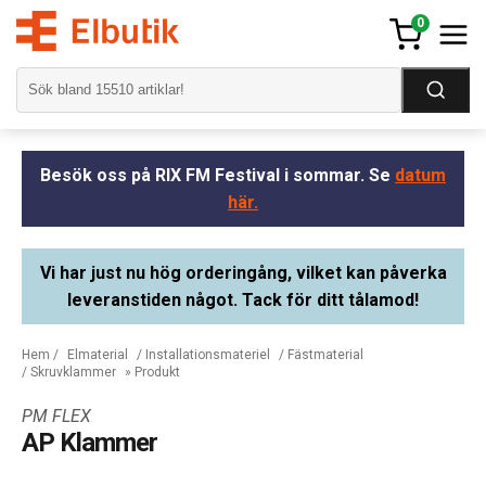
0
Besök oss på RIX FM Festival i sommar. Se
datum
här.
Vi har just nu hög orderingång, vilket kan påverka
leveranstiden något. Tack för ditt tålamod!
Hem
/
Elmaterial
/
Installationsmateriel
/
Fästmaterial
/
Skruvklammer
» Produkt
PM FLEX
AP Klammer