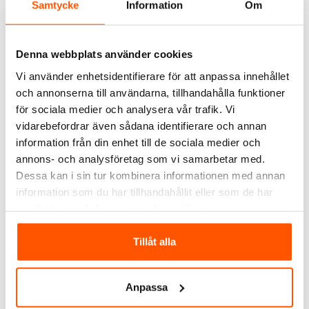
Samtycke
Information
Om
Denna webbplats använder cookies
Vi använder enhetsidentifierare för att anpassa innehållet
PM FLEX
och annonserna till användarna, tillhandahålla funktioner
PM Flex AP Klammer
JR Klammer
för sociala medier och analysera vår trafik. Vi
vidarebefordrar även sådana identifierare och annan
129,00 kr
145,00 kr
från
från
f
information från din enhet till de sociala medier och
annons- och analysföretag som vi samarbetar med.
Dessa kan i sin tur kombinera informationen med annan
Skickas inom 4-5 arbetsdagar
36 av 36 varianter i webblager
information som du har tillhandahållit eller som de har
samlat in när du har använt deras tjänster.
ANDRA KUNDER KÖPTE ÄVEN
Tillåt alla
Anpassa