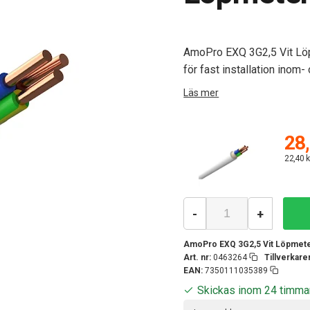
AmoPro EXQ 3G2,5 Vit Löp
för fast installation inom
Läs mer
28,
22,40 k
-
+
AmoPro EXQ 3G2,5 Vit Löpmet
Art. nr:
0463264
Tillverkar
EAN:
7350111035389
Skickas inom 24 timma