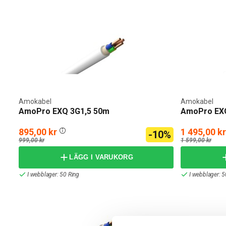
Amokabel
Amokabel
AmoPro EXQ 3G1,5 50m
AmoPro EXQ
895,00 kr
1 495,00 kr
-10%
999,00 kr
1 599,00 kr
LÄGG I VARUKORG
I webblager: 50 Ring
I webblager: 5