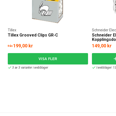
Tillex
Schneider Elec
Tillex Grooved Clips GR-C
Schneider E
Kopplingsd
199,00 kr
149,00 kr
från
3 av 3 varianter i webblager
I webblager: 13