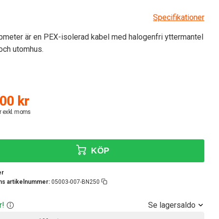
Specifikationer
meter är en PEX-isolerad kabel med halogenfri yttermantel
- och utomhus.
00 kr
r exkl. moms
KÖP
er
ens artikelnummer:
05003-007-BN250
Se lagersaldo
r!