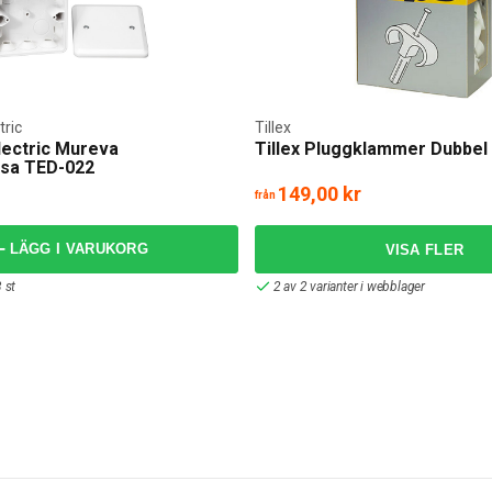
tric
Tillex
lectric Mureva
Tillex Pluggklammer Dubbel
osa TED-022
149,00 kr
från
LÄGG I VARUKORG
 st
2 av 2 varianter i webblager