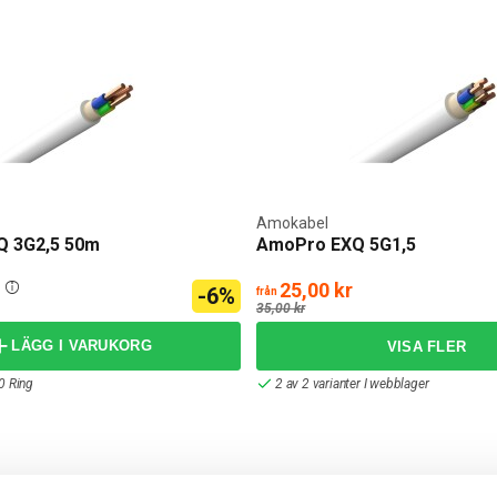
Amokabel
 3G2,5 50m
AmoPro EXQ 5G1,5
25,00 kr
-6%
från
35,00 kr
LÄGG I VARUKORG
0 Ring
2 av 2 varianter I webblager