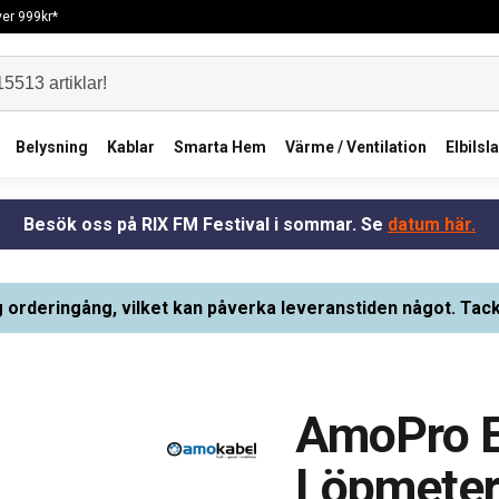
över 999kr*
Belysning
Kablar
Smarta Hem
Värme / Ventilation
Elbilsl
Besök oss på RIX FM Festival i sommar. Se
datum här.
g orderingång, vilket kan påverka leveranstiden något. Tack
AmoPro E
Löpmete