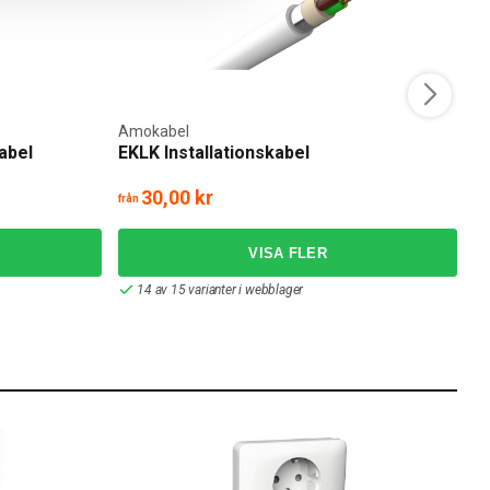
Amokabel
A
abel
EKLK Installationskabel
A
30,00 kr
från
frå
14 av 15 varianter i webblager