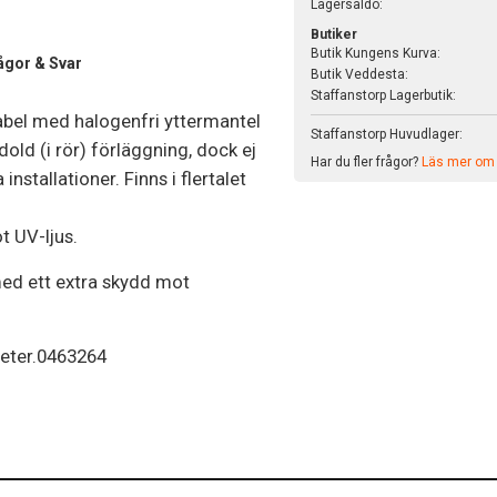
Lagersaldo:
Butiker
Butik Kungens Kurva:
ågor & Svar
Butik Veddesta:
Staffanstorp Lagerbutik:
abel med halogenfri yttermantel
Staffanstorp Huvudlager:
dold (i rör) förläggning, dock ej
Har du fler frågor?
Läs mer om v
nstallationer. Finns i flertalet
t UV-ljus.
 med ett extra skydd mot
pmeter.0463264