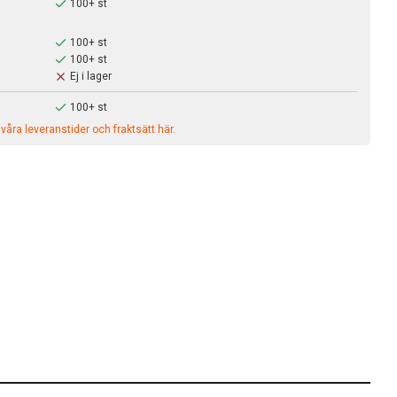
100+ st
100+ st
100+ st
Ej i lager
100+ st
åra leveranstider och fraktsätt här.