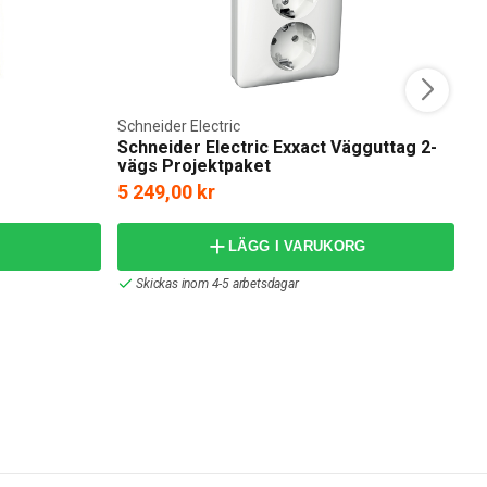
Schneider Electric
Sc
Schneider Electric Exxact Vägguttag 2-
S
vägs Projektpaket
K
5 249,00 kr
1
LÄGG I VARUKORG
Skickas inom 4-5 arbetsdagar