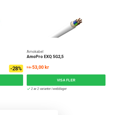
Amokabel
AmoPro EXQ 5G2,5
53,00 kr
-28%
från
2 av 2 varianter I webblager