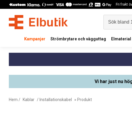
Fri frakt 
Kampanjer
Strömbrytare och vägguttag
Elmaterial
Vi har just nu hö
Hem
/
Kablar
/
Installationskabel
» Produkt