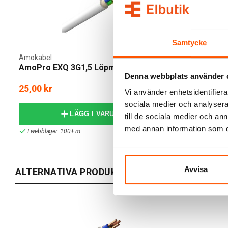
Samtycke
Amokabel
AmoPro EXQ 3G1,5 Löpmeter
Denna webbplats använder 
25,00 kr
Vi använder enhetsidentifierar
sociala medier och analysera 
LÄGG I VARUKORG
till de sociala medier och a
med annan information som du 
I webblager: 100+ m
Avvisa
ALTERNATIVA PRODUKTER