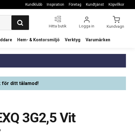
Kundklubb
Inspiration
Företag
Kundtjänst
Köpvillkor
Hitta butik
Logga in
Kundvagn
addare
Hem- & Kontorsmiljö
Verktyg
Varumärken
 för ditt tålamod!
XQ 3G2,5 Vit
r