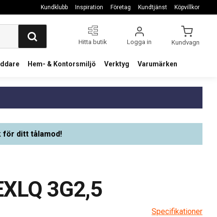
Kundklubb
Inspiration
Företag
Kundtjänst
Köpvillkor
Hitta butik
Logga in
Kundvagn
addare
Hem- & Kontorsmiljö
Verktyg
Varumärken
 för ditt tålamod!
EXLQ 3G2,5
Specifikationer