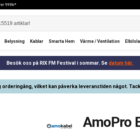
över 999kr*
Belysning
Kablar
Smarta Hem
Värme / Ventilation
Elbilsl
Besök oss på RIX FM Festival i sommar. Se
datum här.
g orderingång, vilket kan påverka leveranstiden något. Tack
AmoPro 