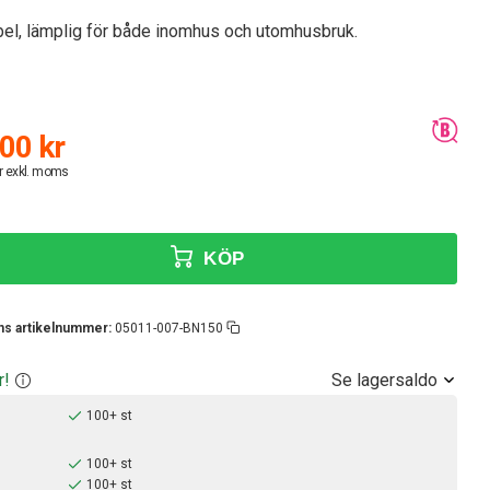
abel, lämplig för både inomhus och utomhusbruk.
00 kr
r exkl. moms
KÖP
ens artikelnummer:
05011-007-BN150
Se lagersaldo
r!
100+ st
100+ st
100+ st