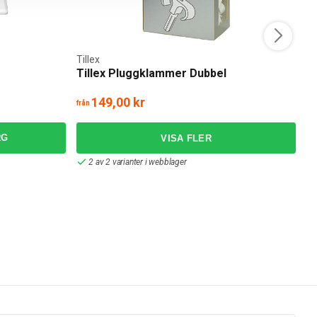
Tillex
E
Tillex Pluggklammer Dubbel
E
1
149,00 kr
7
från
RG
2 av 2 varianter i webblager