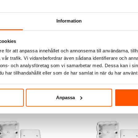
Information
Amokabel
Q 5G1,5 Löpmeter
EKLK Installationskabel
cookies
30,00 kr
från
e för att anpassa innehållet och annonserna till användarna, tillh
vår trafik. Vi vidarebefordrar även sådana identifierare och anna
LÄGG I VARUKORG
nnons- och analysföretag som vi samarbetar med. Dessa kan i sin
00+ st
14 av 15 varianter i webblager
har tillhandahållit eller som de har samlat in när du har använt 
Anpassa