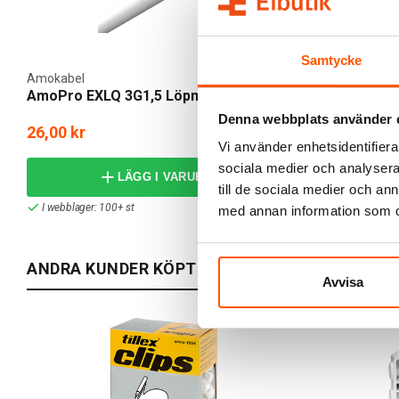
Samtycke
Amokabel
Amokabel
AmoPro EXLQ 3G1,5 Löpmeter
AmoPro EXL
Denna webbplats använder 
26,00 kr
45,00 kr
Vi använder enhetsidentifierar
sociala medier och analysera 
LÄGG I VARUKORG
till de sociala medier och a
I webblager: 100+ st
I webblager: 1
med annan information som du 
ANDRA KUNDER KÖPTE ÄVEN
Avvisa