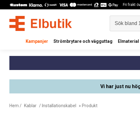
Fri frakt 
Kampanjer
Strömbrytare och vägguttag
Elmaterial
Vi har just nu hö
Hem
/
Kablar
/
Installationskabel
» Produkt