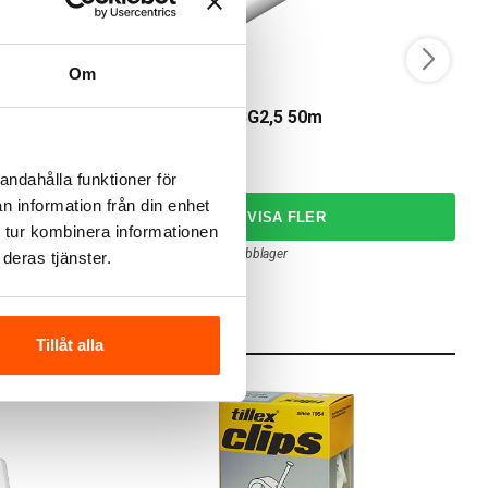
Om
Amokabel
A
AmoPro EXLQ 3G2,5 50m
A
1 749,00 kr
2
från
andahålla funktioner för
n information från din enhet
 tur kombinera informationen
2 av 2 varianter i webblager
deras tjänster.
Tillåt alla