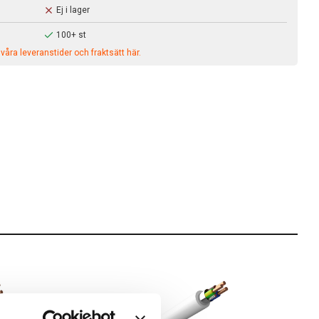
Ej i lager
100+ st
åra leveranstider och fraktsätt här.