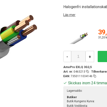
Halogenfri installationsk
Läs mer
39,
31,20 k
-
+
AmoPro EXLQ 3G2,5
Art. nr:
0463213
Tillverkar
EAN:
7350111034146
Skickas inom 24 timma
Lagersaldo:
Butiker
Butik Kungens Kurva:
Butik Veddesta: