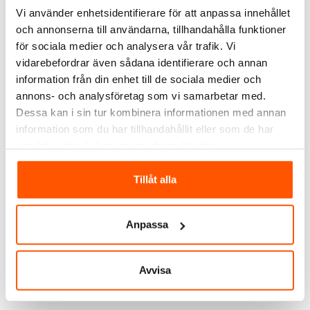
Vi använder enhetsidentifierare för att anpassa innehållet
och annonserna till användarna, tillhandahålla funktioner
för sociala medier och analysera vår trafik. Vi
vidarebefordrar även sådana identifierare och annan
information från din enhet till de sociala medier och
Amokabel
Amokabel
Amokabel EXLQ 4G1,5
AmoPro EXLQ 3G1,5
annons- och analysföretag som vi samarbetar med.
Svart Löpmeter/bobin
Löpmeter
Dessa kan i sin tur kombinera informationen med annan
40,00 kr
26,00 kr
information som du har tillhandahållit eller som de har
samlat in när du har använt deras tjänster.
LÄGG I VARUKORG
LÄGG I VARUKORG
Tillåt alla
I webblager: 100+ m
I webblager: 100+ m
Anpassa
Avvisa