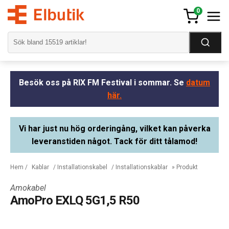
0
Besök oss på RIX FM Festival i sommar. Se
datum
här.
Vi har just nu hög orderingång, vilket kan påverka
leveranstiden något. Tack för ditt tålamod!
Hem
/
Kablar
/
Installationskabel
/
Installationskablar
» Produkt
Amokabel
AmoPro EXLQ 5G1,5 R50