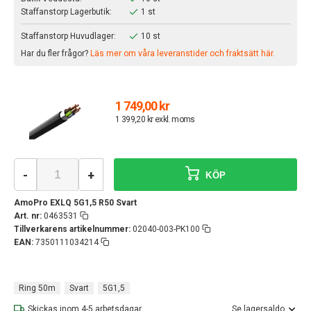
Staffanstorp Lagerbutik:
1 st
Staffanstorp Huvudlager:
10 st
Har du fler frågor?
Läs mer om våra leveranstider och fraktsätt här.
1 749,00 kr
1 399,20 kr exkl. moms
-
+
KÖP
AmoPro EXLQ 5G1,5 R50 Svart
Art. nr:
0463531
Tillverkarens artikelnummer:
02040-003-PK100
EAN:
7350111034214
Ring 50m
Svart
5G1,5
Skickas inom 4-5 arbetsdagar
Se lagersaldo