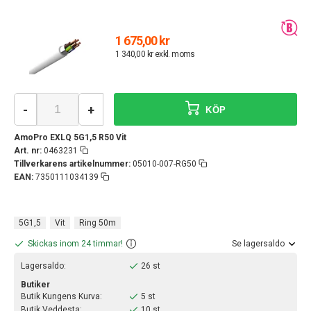
1 675,00 kr
1 340,00 kr exkl. moms
-
+
KÖP
AmoPro EXLQ 5G1,5 R50 Vit
Art. nr:
0463231
Tillverkarens artikelnummer:
05010-007-RG50
EAN:
7350111034139
5G1,5
Vit
Ring 50m
Skickas inom 24 timmar!
Se lagersaldo
Lagersaldo:
26 st
Butiker
Butik Kungens Kurva:
5 st
Butik Veddesta:
10 st