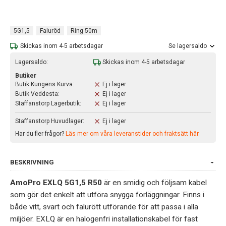
5G1,5
Faluröd
Ring 50m
Skickas inom 4-5 arbetsdagar
Se lagersaldo
Lagersaldo:
Skickas inom 4-5 arbetsdagar
Butiker
Butik Kungens Kurva:
Ej i lager
Butik Veddesta:
Ej i lager
Staffanstorp Lagerbutik:
Ej i lager
Staffanstorp Huvudlager:
Ej i lager
Har du fler frågor?
Läs mer om våra leveranstider och fraktsätt här.
BESKRIVNING
AmoPro EXLQ 5G1,5 R50
är en smidig och följsam kabel
som gör det enkelt att utföra snygga förläggningar. Finns i
både vitt, svart och falurött utförande för att passa i alla
miljöer. EXLQ är en halogenfri installationskabel för fast