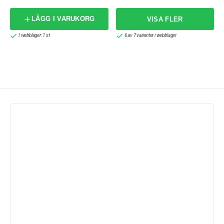
LÄGG I VARUKORG
I webblager: 1 st
6 av 7 varianter i webblager