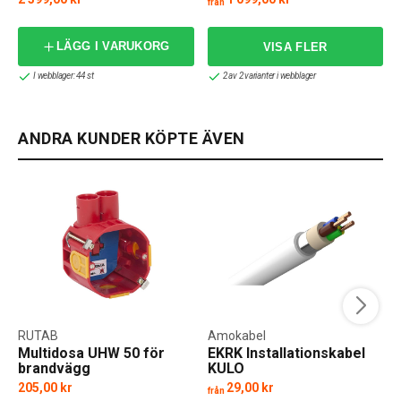
från
f
LÄGG I VARUKORG
I webblager: 44 st
2 av 2 varianter i webblager
ANDRA KUNDER KÖPTE ÄVEN
RUTAB
Amokabel
Multidosa UHW 50 för
EKRK Installationskabel
brandvägg
KULO
205,00 kr
29,00 kr
från