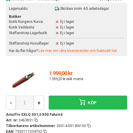
Lagersaldo:
Skickas inom 4-5 arbetsdagar
Butiker
Butik Kungens Kurva:
Ej i lager
Butik Veddesta:
Ej i lager
Staffanstorp Lagerbutik:
Ej i lager
Staffanstorp Huvudlager:
Ej i lager
Har du fler frågor?
Läs mer om våra leveranstider och fraktsätt här.
1 999,00 kr
1 599,20 kr exkl. moms
-
+
KÖP
AmoPro EXLQ 5G1,5 R50 Faluröd
Art. nr:
0463831
Tillverkarens artikelnummer:
05014-001-BN150
EAN:
7350111034702