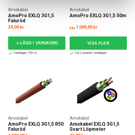
Amokabel
Amokabel
AmoPro EXLQ 3G1,5
AmoPro EXLQ 3G1,5 50m
Faluröd
39,00 kr
1 099,00 kr
från
LÄGG I VARUKORG
I webblager: 100+ m
2 av 2 varianter I webblager
Amokabel
Amokabel
AmoPro EXLQ 3G1,5 R50
Amokabel EXLQ 3G1,5
Faluröd
Svart Löpmeter