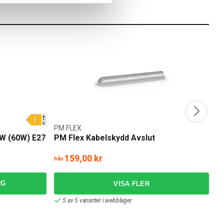
PM FLEX
B
W (60W) E27
PM Flex Kabelskydd Avslut
B
P
159,00 kr
från
frå
RG
5 av 5 varianter i webblager