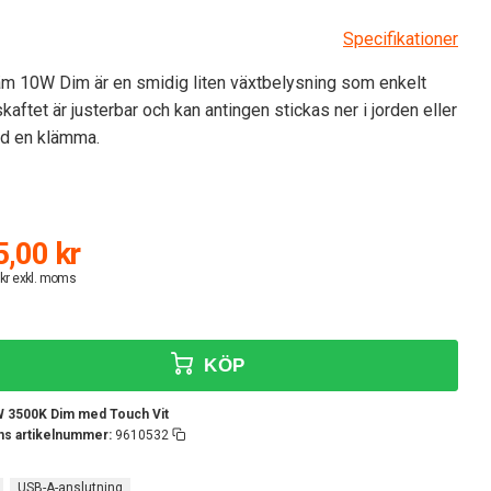
Specifikationer
m 10W Dim är en smidig liten växtbelysning som enkelt
kaftet är justerbar och kan antingen stickas ner i jorden eller
ed en klämma.
,00 kr
 kr exkl. moms
KÖP
W 3500K Dim med Touch Vit
ens artikelnummer:
9610532
USB-A-anslutning