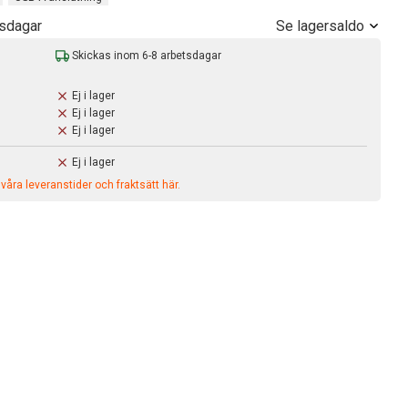
Se lagersaldo
tsdagar
Skickas inom 6-8 arbetsdagar
Ej i lager
Ej i lager
Ej i lager
Ej i lager
åra leveranstider och fraktsätt här.