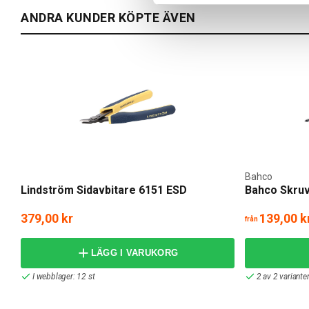
ANDRA KUNDER KÖPTE ÄVEN
Bahco
Lindström Sidavbitare 6151 ESD
Bahco Skru
379,00 kr
139,00 k
från
LÄGG I VARUKORG
I webblager: 12 st
2 av 2 variante