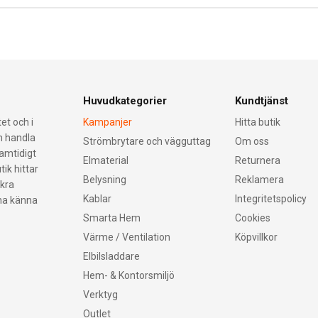
Huvudkategorier
Kundtjänst
et och i
Kampanjer
Hitta butik
an handla
Strömbrytare och vägguttag
Om oss
samtidigt
Elmaterial
Returnera
tik hittar
Belysning
Reklamera
äkra
Kablar
Integritetspolicy
nna känna
Smarta Hem
Cookies
Värme / Ventilation
Köpvillkor
Elbilsladdare
Hem- & Kontorsmiljö
Verktyg
Outlet