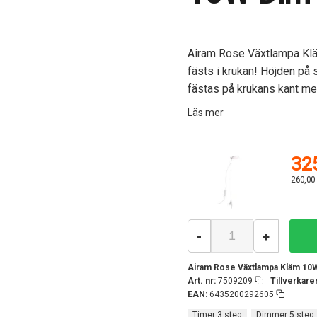
Airam Rose Växtlampa Klä
fästs i krukan! Höjden på s
fästas på krukans kant m
Läs mer
325
260,00
-
+
Airam Rose Växtlampa Kläm 10
Art. nr:
7509209
Tillverkar
EAN:
6435200292605
Timer 3 steg
Dimmer 5 steg