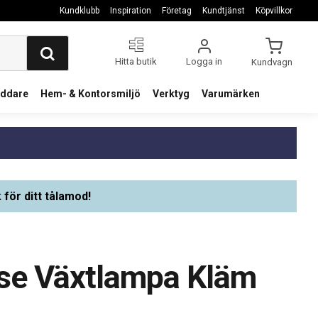
Kundklubb
Inspiration
Företag
Kundtjänst
Köpvillkor
Hitta butik
Logga in
Kundvagn
addare
Hem- & Kontorsmiljö
Verktyg
Varumärken
 för ditt tålamod!
se Växtlampa Kläm