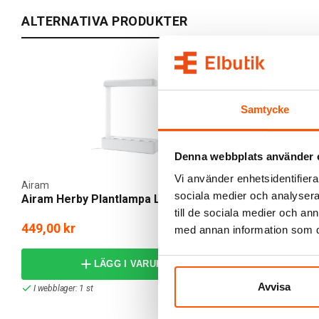
ALTERNATIVA PRODUKTER
Samtycke
Denna webbplats använder 
Vi använder enhetsidentifierar
Airam
Nordlux
sociala medier och analysera 
Airam Herby Plantlampa LED 10W
Nordlux Mat
till de sociala medier och a
449,00 kr
389,00 kr
med annan information som du 
LÄGG I VARUKORG
Avvisa
I webblager: 1 st
Skickas inom 6