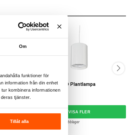
Om
andahålla funktioner för
Airam
A
n information från din enhet
 10W E27
Airam Fiora LED Plantlampa
A
 tur kombinera informationen
295,00 kr
8
deras tjänster.
RG
Tillåt alla
1 av 2 varianter i webblager