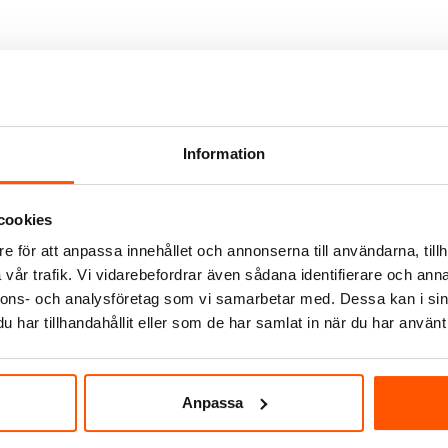
Information
cookies
e för att anpassa innehållet och annonserna till användarna, tillh
Airam
vår trafik. Vi vidarebefordrar även sådana identifierare och anna
is Klämlampa
Airam LED Växtlampa PAR30
nnons- och analysföretag som vi samarbetar med. Dessa kan i sin
119,00 kr
har tillhandahållit eller som de har samlat in när du har använt 
LÄGG I VARUKO
Anpassa
-8 arbetsdagar
I webblager: 22 st