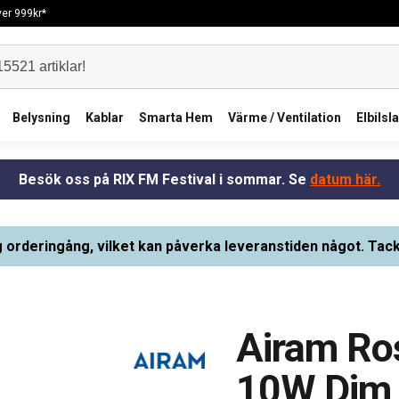
över 999kr*
Belysning
Kablar
Smarta Hem
Värme / Ventilation
Elbilsl
Besök oss på RIX FM Festival i sommar. Se
datum här.
g orderingång, vilket kan påverka leveranstiden något. Tack
Airam Ro
10W Dim