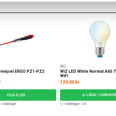
WiZ
vmejsel ERGO PZ1-PZ2
WiZ LED White Normal A60 7
WiFi
r
129,00 kr
LÄGG I VARUKO
r i webblager
I webblager: 2 st