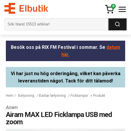
0
Besök oss på RIX FM Festival i sommar. Se
datum
här.
Vi har just nu hög orderingång, vilket kan påverka
leveranstiden något. Tack för ditt tålamod!
Hem
/
Belysning
/
Bärbar belysning
/
Ficklampor
» Produkt
Airam
Airam MAX LED Ficklampa USB med
zoom