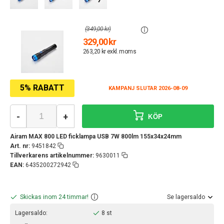
(349,00 kr)
329,00 kr
263,20 kr exkl. moms
5% RABATT
KAMPANJ SLUTAR 2026-08-09
-
+
KÖP
Airam MAX 800 LED ficklampa USB 7W 800lm 155x34x24mm
Art. nr:
9451842
Tillverkarens artikelnummer:
9630011
EAN:
6435200272942
Skickas inom 24 timmar!
Se lagersaldo
Lagersaldo:
8 st