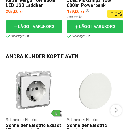
Airam Mega 10W 800lm
J&EL Ficklampa 10W
LED USB Laddbar
600lm Powerbank
Ficklampa
295,00 kr
179,00 kr
-10%
f
199,00 kr
LÄGG I VARUKORG
LÄGG I VARUKORG
I webblager: 2 st
I webblager: 2 st
ANDRA KUNDER KÖPTE ÄVEN
Schneider Electric
Schneider Electric
Schneider Electric Exxact
Schneider Electric