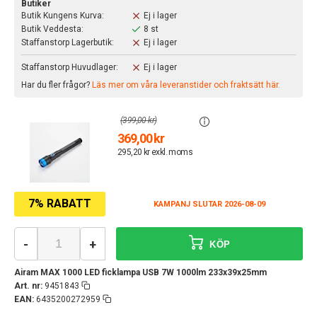
Butiker
Butik Kungens Kurva:
Ej i lager
Butik Veddesta:
8 st
Staffanstorp Lagerbutik:
Ej i lager
Staffanstorp Huvudlager:
Ej i lager
Har du fler frågor?
Läs mer om våra leveranstider och fraktsätt här.
(399,00 kr)
369,00 kr
295,20 kr exkl. moms
7% RABATT
KAMPANJ SLUTAR 2026-08-09
-
+
KÖP
Airam MAX 1000 LED ficklampa USB 7W 1000lm 233x39x25mm
Art. nr:
9451843
EAN:
6435200272959