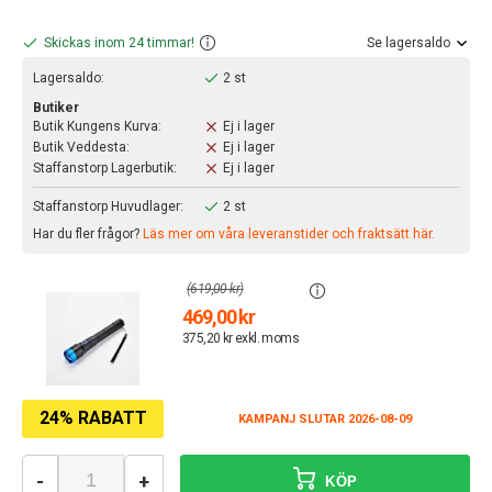
Skickas inom 24 timmar!
Se lagersaldo
Lagersaldo:
2 st
Butiker
Butik Kungens Kurva:
Ej i lager
Butik Veddesta:
Ej i lager
Staffanstorp Lagerbutik:
Ej i lager
Staffanstorp Huvudlager:
2 st
Har du fler frågor?
Läs mer om våra leveranstider och fraktsätt här.
(619,00 kr)
469,00 kr
375,20 kr exkl. moms
24% RABATT
KAMPANJ SLUTAR 2026-08-09
-
+
KÖP