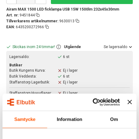
Airam MAX 1500 LED ficklampa USB 15W 1500lm 232x45x30mm
Art. nr:
9451844
Tillverkarens artikelnummer:
9630013
EAN:
6435200272966
Skickas inom 24 timmar!
Utgående
Se lagersaldo
Lagersaldo:
6 st
Butiker
Butik Kungens Kurva:
Ej i lager
Butik Veddesta:
6 st
Staffanstorp Lagerbutik:
Ej i lager
Staffanstorp Huvudlager:
Ej i lager
Har du fler frågor?
Läs mer om våra leveranstider och fraktsätt här.
BESKRIVNING
Samtycke
Information
Om
Airam MAX LED Ficklampa USB med zoom
är en
effektiv ficklampa som passar utmärkt att ha med i bilen,