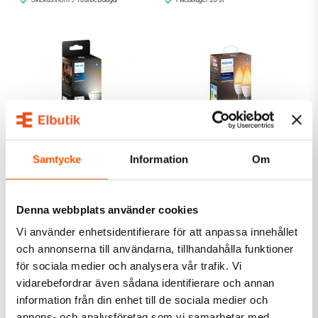
Samtycke
Information
Om
Philips Hue
Philips Hue
Philips Hue White
Philips Hue White
Ambiance LED 4,2W
Ambiance Kron B39 E14
GU10
2-pack
379,00 kr
495,00 kr
Denna webbplats använder cookies
Vi använder enhetsidentifierare för att anpassa innehållet
LÄGG I VARUKORG
LÄGG I VARUKORG
och annonserna till användarna, tillhandahålla funktioner
I webblager: 12 st
I webblager: 9 st
för sociala medier och analysera vår trafik. Vi
vidarebefordrar även sådana identifierare och annan
information från din enhet till de sociala medier och
annons- och analysföretag som vi samarbetar med.