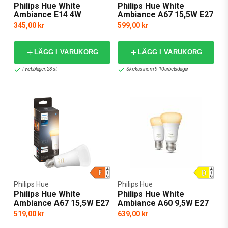
Philips Hue White
Philips Hue White
Ambiance E14 4W
Ambiance A67 15,5W E27
1600lm
345,00 kr
599,00 kr
LÄGG I VARUKORG
LÄGG I VARUKORG
I webblager: 28 st
Skickas inom 9-10 arbetsdagar
Philips Hue
Philips Hue
Philips Hue White
Philips Hue White
Ambiance A67 15,5W E27
Ambiance A60 9,5W E27
1100lm 2-pack
519,00 kr
639,00 kr