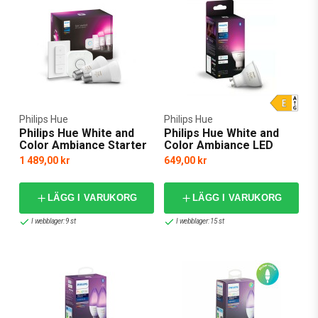
Philips Hue
Philips Hue
Philips Hue White and
Philips Hue White and
Color Ambiance Starter
Color Ambiance LED
kit E27
4,2W GU10
1 489,00 kr
649,00 kr
LÄGG I VARUKORG
LÄGG I VARUKORG
I webblager: 9 st
I webblager: 15 st