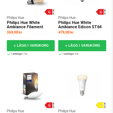
Philips Hue
Philips Hue
Philips Hue White
Philips Hue White
Ambiance Filament
Ambiance Edison ST64
Standard 7W E27
7W E27
369,00 kr
479,00 kr
LÄGG I VARUKORG
LÄGG I VARUKORG
I webblager: 7 st
I webblager: 3 st
Philips Hue
Philips Hue