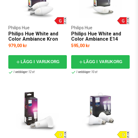
Philips Hue
Philips Hue
Philips Hue White and
Philips Hue White and
Color Ambiance Kron
Color Ambiance E14
B39 2-pack
979,00 kr
595,00 kr
LÄGG I VARUKORG
LÄGG I VARUKORG
I webblager: 12 st
I webblager: 10 st