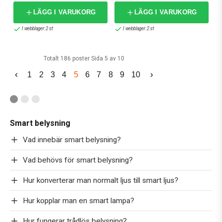
LÄGG I VARUKORG
LÄGG I VARUKORG
I webblager: 2 st
I webblager: 2 st
Totalt 186 poster Sida 5 av 10
1
2
3
4
5
6
7
8
9
10
Smart belysning
Vad innebär smart belysning?
Vad behövs för smart belysning?
Hur konverterar man normalt ljus till smart ljus?
Hur kopplar man en smart lampa?
Hur fungerar trådlös belysning?