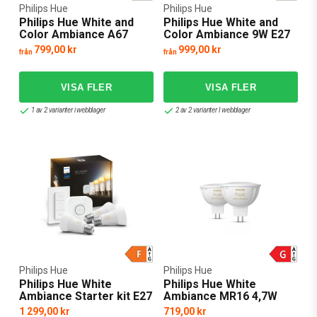
Philips Hue
Philips Hue
Philips Hue White and
Philips Hue White and
Color Ambiance A67
Color Ambiance 9W E27
13,5W E27
2-pack
799,00 kr
999,00 kr
från
från
1 av 2 varianter i webblager
2 av 2 varianter I webblager
Philips Hue
Philips Hue
Philips Hue White
Philips Hue White
Ambiance Starter kit E27
Ambiance MR16 4,7W
GU5,3 12V 2-pack
1 299,00 kr
719,00 kr