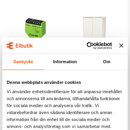
Shelly
Shelly
Samtycke
Information
Om
Shelly DALI Dimmer
Shelly BLU Wall Switch 4
Gen3
499,00 kr
195,00 kr
Denna webbplats använder cookies
Slut i lager
LÄGG I VARUKORG
Vi använder enhetsidentifierare för att anpassa innehållet
och annonserna till användarna, tillhandahålla funktioner
Skickas inom 4-5 arbetsdagar
Skickas inom 4-5 arbetsdagar
för sociala medier och analysera vår trafik. Vi
vidarebefordrar även sådana identifierare och annan
information från din enhet till de sociala medier och
annons- och analysföretag som vi samarbetar med.