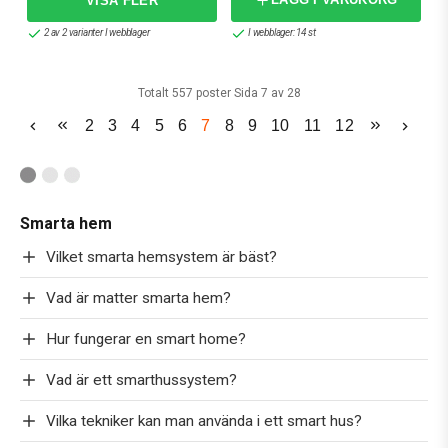
2 av 2 varianter I webblager
I webblager: 14 st
Totalt 557 poster Sida 7 av 28
2
3
4
5
6
7
8
9
10
11
12
Smarta hem
Vilket smarta hemsystem är bäst?
Vad är matter smarta hem?
Hur fungerar en smart home?
Vad är ett smarthussystem?
Vilka tekniker kan man använda i ett smart hus?