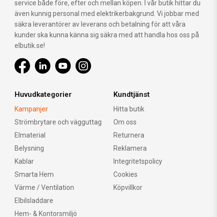
service både före, efter och mellan köpen. I vår butik hittar du
även kunnig personal med elektrikerbakgrund. Vi jobbar med
säkra leverantörer av leverans och betalning för att våra
kunder ska kunna känna sig säkra med att handla hos oss på
elbutik.se!
Huvudkategorier
Kundtjänst
Kampanjer
Hitta butik
Strömbrytare och vägguttag
Om oss
Elmaterial
Returnera
Belysning
Reklamera
Kablar
Integritetspolicy
Smarta Hem
Cookies
Värme / Ventilation
Köpvillkor
Elbilsladdare
Hem- & Kontorsmiljö