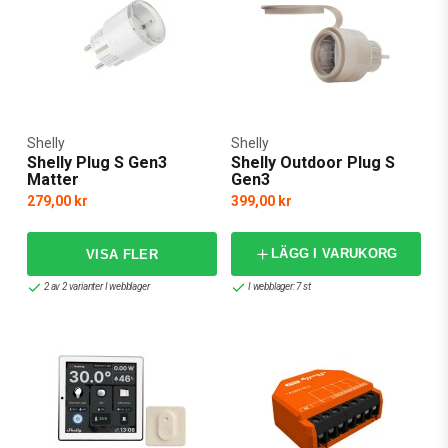
dig via WiFi och fjärrstyra allting från mobilen, oavsett var du
befinner dig. Nexa Bridge 3 har även stöd för smarta saker från
många andra tillverkare, som Sonos, Telldus och Philips Hue.
Shelly
Shelly
Shelly Plug S Gen3
Shelly Outdoor Plug S
Matter
Gen3
279,00 kr
399,00 kr
LÄGG I VARUKORG
2 av 2 varianter I webblager
I webblager: 7 st