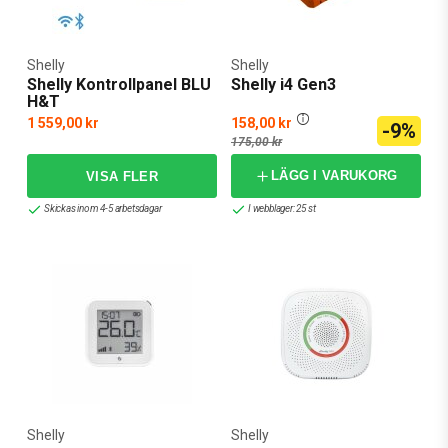
Shelly
Shelly
Shelly Kontrollpanel BLU
Shelly i4 Gen3
H&T
1 559,00 kr
158,00 kr
-9%
175,00 kr
LÄGG I VARUKORG
Skickas inom 4-5 arbetsdagar
I webblager: 25 st
Shelly
Shelly