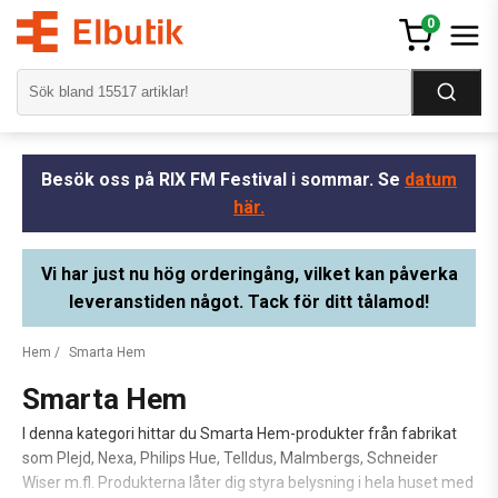
0
Besök oss på RIX FM Festival i sommar. Se
datum
här.
Vi har just nu hög orderingång, vilket kan påverka
leveranstiden något. Tack för ditt tålamod!
Hem
/
Smarta Hem
Smarta Hem
I denna kategori hittar du Smarta Hem-produkter från fabrikat
som Plejd, Nexa, Philips Hue, Telldus, Malmbergs, Schneider
Wiser m.fl. Produkterna låter dig styra belysning i hela huset med