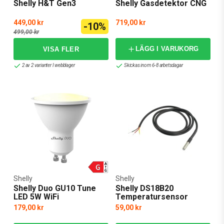
Shelly H&T Gen3
Shelly Gasdetektor CNG
449,00 kr
719,00 kr
-10%
499,00 kr
LÄGG I VARUKORG
2 av 2 varianter I webblager
Skickas inom 6-8 arbetsdagar
Shelly
Shelly
Shelly Duo GU10 Tune
Shelly DS18B20
LED 5W WiFi
Temperatursensor
179,00 kr
59,00 kr