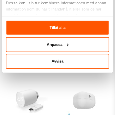
Dessa kan i sin tur kombinera informationen med annan
information som du har tillhandahållit eller som de har
samlat in när du har använt deras tjänster.
Tillåt alla
Shelly
Shelly
Shelly BLU TRV 3-pack +
Shelly BLU TRV 2-pack +
1 x BLU Gateway Gen3
1 x BLU Gateway Gen3
Anpassa
1 795,00 kr
1 199,00 kr
LÄGG I VARUKORG
LÄGG I VARUKORG
Avvisa
Skickas inom 4-5 arbetsdagar
Skickas inom 6-8 arbetsdagar