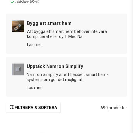
I webblager: 100+ st
även trådlösa plug-in-mottagare, dimmers och fjärrkontroller
som kan integreras med varandra via Bluetooth.
Bygg ett smart hem
Vill du istället ha ett
Bluetooth-baserat
system kan
Plejd
vara
ett alternativ. Varje enhet kan styras via en trådlös tryckknapp,
Att bygga ett smart hem behöver inte vara
komplicerat eller dyrt. Med Na...
konfigureras i en app, och även kopplas till en
Plejd Gateway
för
central styrning av flera enheter – exempelvis smart belysning
Läs mer
som
Plejd skymningsrelä
eller
dimmer
.
Plejd-systemet
kommunicerar via Bluetooth på frekvensen
2,4 GHz
.
Upptäck Namron Simplify
Vilket Smart Hem blir ditt?
Namron Simplify är ett flexibelt smart hem-
Smart – smartare – smartast – det är Nexas paroll för det
system som gör det möjligt at...
moderna hemmet. Väljer du Nexa Smartare Hem kan du koppla
Läs mer
alla dina trådlösa System Nexa-enheter till en batteridriven Nexa
Smart Hub via Bluetooth och styra dem trådlöst via mobilen. En
lösning som ger dig ett smartare hem, helt enkelt. Vill du ha
FILTRERA & SORTERA
690 produkter
Nexas Smartaste Hem kan du knyta samman alla dina trådlösa
produkter med en Nexa Bridge 3-styrenhet och ansluta hela
systemet till en enda app som kan styras centralt via din
smartphone. Via din Nexa Gateway login kan du även koppla upp