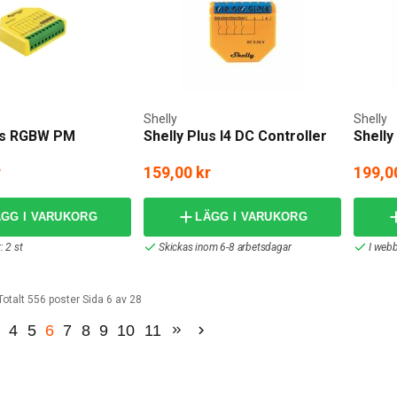
Shelly
Shelly
lus RGBW PM
Shelly Plus I4 DC Controller
Shelly
r
159,00 kr
199,0
ÄGG I VARUKORG
LÄGG I VARUKORG
: 2 st
Skickas inom 6-8 arbetsdagar
I webb
Totalt 556 poster Sida 6 av 28
3
4
5
6
7
8
9
10
11