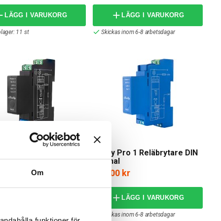
LÄGG I VARUKORG
LÄGG I VARUKORG
lager: 11 st
Skickas inom 6-8 arbetsdagar
Shelly
 Pro 2 PM Reläbrytare
Shelly Pro 1 Reläbrytare DIN
kanal
1-kanal
,00 kr
619,00 kr
Om
LÄGG I VARUKORG
LÄGG I VARUKORG
lager: 13 st
Skickas inom 6-8 arbetsdagar
andahålla funktioner för