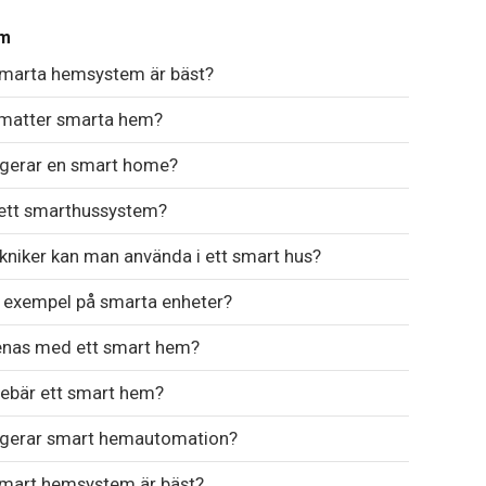
em
smarta hemsystem är bäst?
 matter smarta hem?
ngerar en smart home?
 ett smarthussystem?
ekniker kan man använda i ett smart hus?
r exempel på smarta enheter?
nas med ett smart hem?
ebär ett smart hem?
ngerar smart hemautomation?
smart hemsystem är bäst?