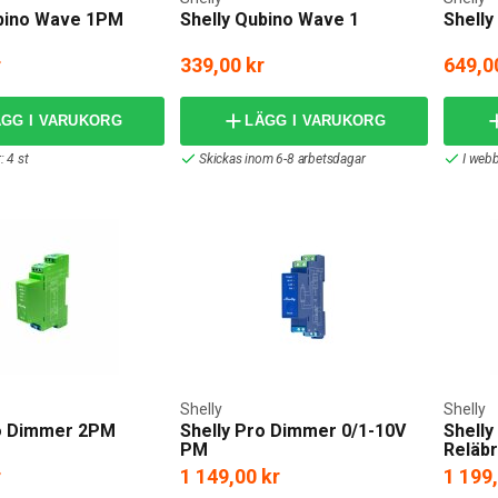
ubino Wave 1PM
Shelly Qubino Wave 1
Shell
r
339,00 kr
649,0
ÄGG I VARUKORG
LÄGG I VARUKORG
: 4 st
Skickas inom 6-8 arbetsdagar
I webb
Shelly
Shelly
ro Dimmer 2PM
Shelly Pro Dimmer 0/1-10V
Shelly
PM
Reläbr
r
1 149,00 kr
1 199