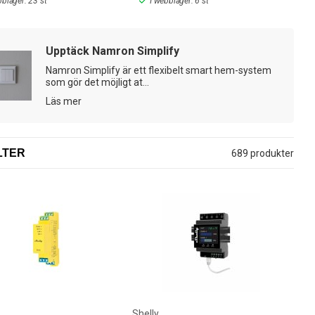
bblager: 23 st
I webblager: 6 st
rån många andra tillverkare, som Sonos, Telldus och Philips Hue.
Upptäck Namron Simplify
Namron Simplify är ett flexibelt smart hem-system
som gör det möjligt at...
Läs mer
LTER
689 produkter
Shelly