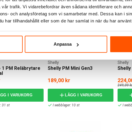
vår trafik. Vi vidarebefordrar även sådana identifierare och anna
nnons- och analysföretag som vi samarbetar med. Dessa kan i sin
har tillhandahållit eller som de har samlat in när du har använt 
Anpassa
Shelly
Shelly
o 1 PM Reläbrytare
Shelly PM Mini Gen3
Shelly
al
r
189,00 kr
224,0
249,00 k
ÄGG I VARUKORG
LÄGG I VARUKORG
: 31 st
I webblager: 10 st
I webb