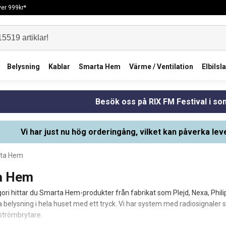
över 999kr*
Belysning
Kablar
Smarta Hem
Värme / Ventilation
Elbilsl
Besök oss på RIX FM Festival i s
Vi har just nu hög orderingång, vilket kan påverka lev
ta Hem
a Hem
gori hittar du Smarta Hem-produkter från fabrikat som Plejd, Nexa, Phil
ra belysning i hela huset med ett tryck. Vi har system med radiosignale
 strömbrytare.