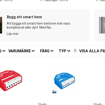
er: 100+ st
I webblager: 100+ st
I we
ett var du befinner dig. Nexa Bridge 3 har även stöd för smarta saker f
Bygg ett smart hem
Att bygga ett smart hem behöver inte vara
komplicerat eller dyrt. Med Na...
Läs mer
G
VARUMÄRKE
FÄRG
TYP
VISA ALLA FI
Shelly
Shelly