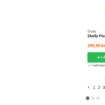
Shelly
Shelly P
299,00 k
L
I webblager
1
2