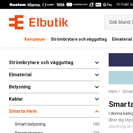
Fri frakt 
Kampanjer
Strömbrytare och vägguttag
Elmaterial
Strömbrytare och vägguttag
Elmaterial
Belysning
Hem
/
Smar
Kablar
Smart
Smarta Hem
I denna kate
låter dig sty
Smart belysning
186
placering av