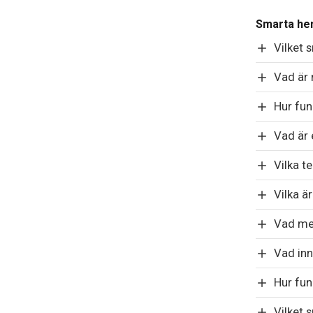
Smarta h
Vilket 
Vad är
Hur fu
Vad är
Vilka t
Vilka ä
Vad me
Vad inn
Hur fu
Vilket 