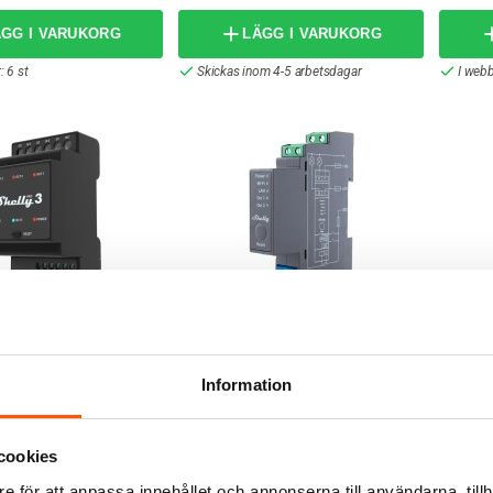
ÄGG I VARUKORG
LÄGG I VARUKORG
: 6 st
Skickas inom 4-5 arbetsdagar
I webb
Shelly
Shelly
 3
Shelly Pro 2 Reläbrytare DIN
Shelly
2-kanal
DIN 2-
r
829,00 kr
1 099
Information
-17%
ÄGG I VARUKORG
LÄGG I VARUKORG
cookies
om 6-8 arbetsdagar
I webblager: 13 st
I webb
e för att anpassa innehållet och annonserna till användarna, tillh