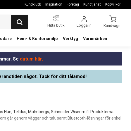
Kundklubb
Inspiration
Företag
Kundtjänst
Köpvillkor
Hitta butik
Logga in
Kundvagn
addare
Hem- & Kontorsmiljö
Verktyg
Varumärken
ommar. Se
datum här.
eranstiden något. Tack för ditt tålamod!
ips Hue, Telldus, Malmbergs, Schneider Wiser m.fl. Produkterna
r som går genom väggar och tak, samt Bluetooth-lösningar för enkel