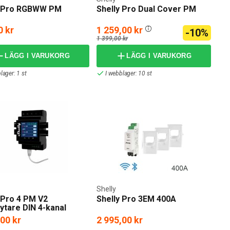
y Pro RGBWW PM
Shelly Pro Dual Cover PM
0 kr
1 259,00 kr
-10%
1 399,00 kr
LÄGG I VARUKORG
LÄGG I VARUKORG
lager: 1 st
I webblager: 10 st
Shelly
 Pro 4 PM V2
Shelly Pro 3EM 400A
ytare DIN 4-kanal
,00 kr
2 995,00 kr