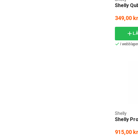
Shelly Q
349,00 k
L
I webblager
Shelly
Shelly P
915,00 k