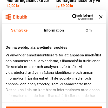
Monteringshandske Air
Montagehandske Dry Fit
Arbetsbyxor & jackor
– Förstärkta, slitstarka och
Micro Touch
Airflow/Light
49,00 kr
59,00 kr
från
bekväma plagg för alla miljöer.
Skyddshandskar
– Hög precision och pålitligt skydd
för alla arbetsuppgifter.
3 av 3 varianter I webblager
10 av 11 varianter i webblager
Skyddsglasögon & hjälmar
– Säkerhetsutrustning
Samtycke
Information
Om
som möter branschkraven.
Overaller & tröjor
– Funktionella plagg för lager,
verkstad eller byggplats.
Denna webbplats använder cookies
Skyddsskor
– Robust komfort för fötter som jobbar
Vi använder enhetsidentifierare för att anpassa innehållet
hårt.
och annonserna till användarna, tillhandahålla funktioner
Hållbar Kvalitet för Proffs
för sociala medier och analysera vår trafik. Vi
vidarebefordrar även sådana identifierare och annan
Workhand kombinerar robust konstruktion med hållbar
information från din enhet till de sociala medier och
produktion. Deras arbetskläder och skyddsutrustning är
Workhand
annons- och analysföretag som vi samarbetar med.
tillverkade för att hålla länge och stå emot påfrestningar,
Workhand
Bomullshandske Air
Dessa kan i sin tur kombinera informationen med annan
samtidigt som produktionen präglas av ett ansvarstagande
Natural 12-pack
149,00 kr
information som du har tillhandahållit eller som de har
för miljö och resursanvändning. Att välja Workhand är att
samlat in när du har använt deras tjänster.
investera i arbetsutrustning som håller – både i kvalitet och
samvete.
LÄGG I VARUKORG