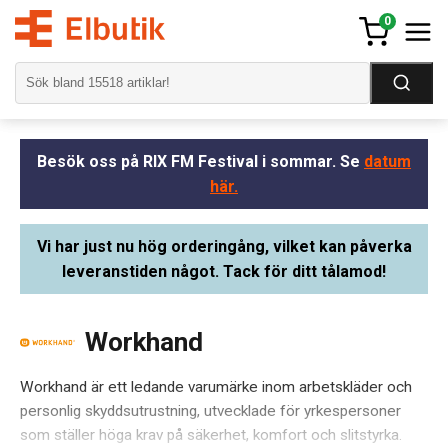
0
Besök oss på RIX FM Festival i sommar. Se
datum
här.
Vi har just nu hög orderingång, vilket kan påverka
leveranstiden något. Tack för ditt tålamod!
Workhand
Workhand är ett ledande varumärke inom arbetskläder och
personlig skyddsutrustning, utvecklade för yrkespersoner
som ställer höga krav på säkerhet, komfort och slitstyrka.