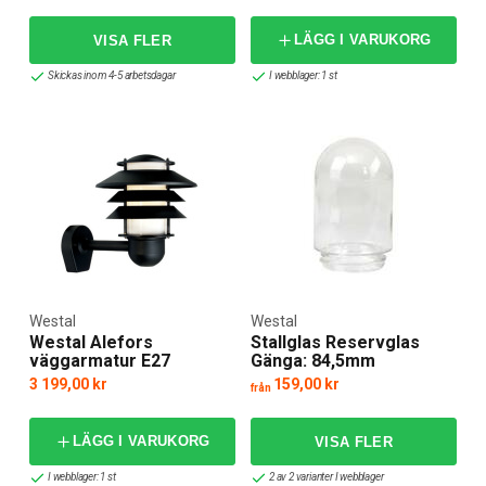
LÄGG I VARUKORG
Skickas inom 4-5 arbetsdagar
I webblager: 1 st
Westal
Westal
Westal Alefors
Stallglas Reservglas
väggarmatur E27
Gänga: 84,5mm
3 199,00 kr
159,00 kr
från
LÄGG I VARUKORG
I webblager: 1 st
2 av 2 varianter I webblager