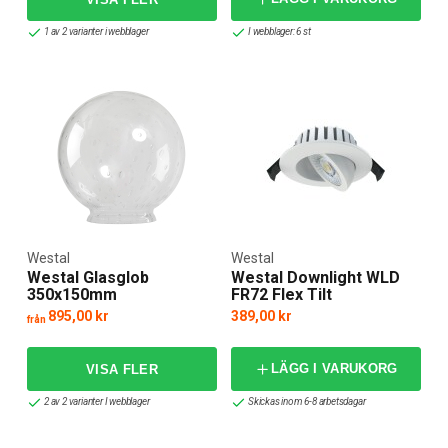
1 av 2 varianter i webblager
I webblager: 6 st
Westal
Westal
Westal Glasglob
Westal Downlight WLD
350x150mm
FR72 Flex Tilt
895,00 kr
389,00 kr
från
LÄGG I VARUKORG
2 av 2 varianter I webblager
Skickas inom 6-8 arbetsdagar