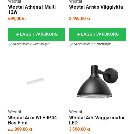
Westal
Westal
Westal Athena I Multi
Westal Arnäs Vägglykta
12W
699,00 kr
3 495,00 kr
LÄGG I VARUKORG
LÄGG I VARUKORG
Skickas inom 4-5 arbetsdagar
Skickas inom 9-10 arbetsdagar
Westal
Westal
Westal Arm WLF-IP44
Westal Ark Väggarmatur
Bas Flex
LED
899,00 kr
3 598,00 kr
från