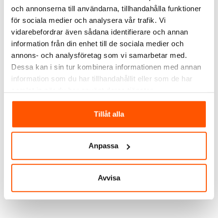
Skickas inom 4-5 arbetsdagar
Skickas inom 4-5 arbetsdagar
och annonserna till användarna, tillhandahålla funktioner
för sociala medier och analysera vår trafik. Vi
vidarebefordrar även sådana identifierare och annan
information från din enhet till de sociala medier och
annons- och analysföretag som vi samarbetar med.
Dessa kan i sin tur kombinera informationen med annan
information som du har tillhandahållit eller som de har
samlat in när du har använt deras tjänster.
Tillåt alla
Westal
Westal
Westal Athena II Plafond
Westal Athena II Plafond
Sensor LED 12W
PIR-sensor 18W 3000K
1 010,00 kr
1 124,00 kr
Anpassa
LÄGG I VARUKORG
LÄGG I VARUKORG
Avvisa
Skickas inom 4-5 arbetsdagar
Skickas inom 4-5 arbetsdagar