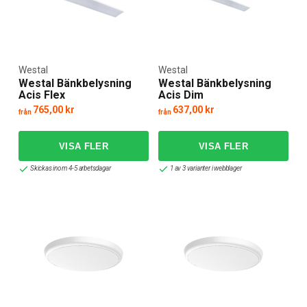
Westal
Westal
Westal Bänkbelysning
Westal Bänkbelysning
Acis Flex
Acis Dim
765,00 kr
637,00 kr
från
från
Skickas inom 4-5 arbetsdagar
1 av 3 varianter i webblager