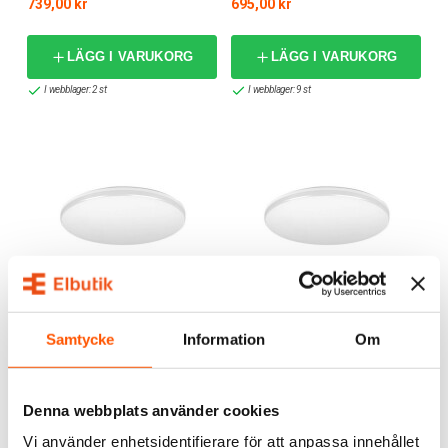
739,00 kr
695,00 kr
LÄGG I VARUKORG
LÄGG I VARUKORG
I webblager: 2 st
I webblager: 9 st
Westal
Westal
Westal Athena II Plafond
Westal Athena II Plafond
Samtycke
Information
Om
Sensor LED 25W
Sensor LED 18W
1 237,00 kr
1 469,00 kr
Denna webbplats använder cookies
LÄGG I VARUKORG
LÄGG I VARUKORG
Vi använder enhetsidentifierare för att anpassa innehållet