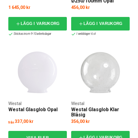
Ø250/100mm Opal
energieffektiv armatur för företagsfastigheten – här hittar
1 645,00 kr
456,00 kr
du rätt lösning. Vi erbjuder snabb leverans och trygg e-
handel, och vår kundtjänst hjälper dig gärna hitta rätt produkt
LÄGG I VARUKORG
LÄGG I VARUKORG
för ditt projekt.
Skickas inom 9-10 arbetsdagar
I webblager: 6 st
Investera i Belysning som Håller
Att välja Westal innebär att investera i belysning som håller –
både vad gäller funktion och utseende. Upptäck hur
traditionellt hantverk, hållbar produktion och tidlös design kan
lyfta din utomhusmiljö. Beställ idag och ge din fasad, trädgård
eller uteplats ett lyft med svenskproducerad kvalitet från
Westal – tillgängligt direkt hos Elbutik.se.
Westal
Westal
Westal Glasglob Opal
Westal Glasglob Klar
Blåsig
337,00 kr
356,00 kr
från
LÄGG I VARUKORG