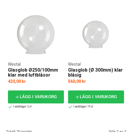
Westal
Westal
Glasglob Ø250/100mm
Glasglob (Ø 300mm) klar
klar med luftblåsor
blåsig
420,00 kr
560,00 kr
LÄGG I VARUKORG
LÄGG I VARUKORG
I webblager: 3 st
I webblager: 19 st
Totalt 70 poster
Sida 2 av 2