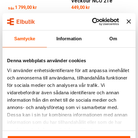
Veckour NCU 2Te
kombinationer – vilket gör dem lika passande för
1 799,00 kr
449,00 kr
från
nyproduktion som vid renovering.
LÄGG I VARUKORG
Energieffektivitet med klimatfokus
1 av 9 varianter i webblager
I webblager: 1 st
Alla Nobo-produkter är utvecklade med fokus på låg
Samtycke
Information
Om
energiförbrukning. Genom funktioner som adaptiv
uppvärmning, fönsteröppningsdetektion och veckoscheman
minskar du onödig drift. Nobo arbetar också med
Denna webbplats använder cookies
återvinningsbara material och förnybara energikällor i sin
Vi använder enhetsidentifierare för att anpassa innehållet
produktutveckling – vilket gör dem till ett miljövänligt
och annonserna till användarna, tillhandahålla funktioner
alternativ på värmemarknaden.
för sociala medier och analysera vår trafik. Vi
Flera modeller är dessutom kompatibla med elnätets
vidarebefordrar även sådana identifierare och annan
lastbalansering, vilket gör dem framtidssäkrade i takt med att
information från din enhet till de sociala medier och
Nobö
Nobö
energimarknaden förändras. Välj en
Nobo
annons- och analysföretag som vi samarbetar med.
Nobö Silent C4HTR
Nobö Front Radiator
badrumsvärmare
Badrumsfläkt
för energieffektiv komfort i våtutrymmen,
Dessa kan i sin tur kombinera informationen med annan
1 095,00 kr
1 699,00 kr
eller
konvektor med frostvakt
till sommarhuset.
information som du har tillhandahållit eller som de har
från
samlat in när du har använt deras tjänster.
Internationell kvalitet – anpassad för
LÄGG I VARUKORG