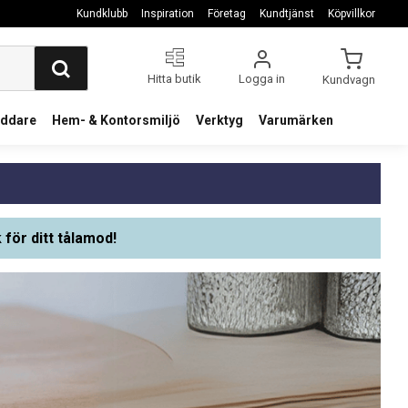
Kundklubb
Inspiration
Företag
Kundtjänst
Köpvillkor
Hitta butik
Logga in
Kundvagn
addare
Hem- & Kontorsmiljö
Verktyg
Varumärken
 för ditt tålamod!