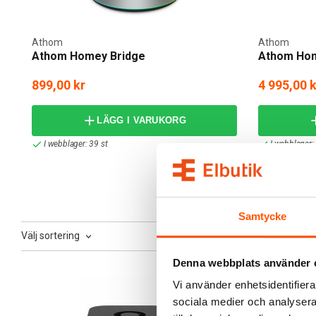
På Elbutik.se erbjuder vi ett brett sortiment av Athoms 
säkerheten, optimera energiförbrukningen eller skapa en
Athom
Athom
Athom Homey Bridge
Athom Hom
Trygg och Smidig E-handel
899,00 kr
4 995,00 k
Hos Elbutik handlar du tryggt och enkelt med snabba lever
tillgång till den senaste tekniken. Med flexibla betalnin
LÄGG I VARUKORG
Upptäck Athoms innovativa hemautomationslösningar hos
I webblager: 39 st
I webblager: 
Samtycke
Välj sortering
Denna webbplats använder 
Vi använder enhetsidentifierar
sociala medier och analysera 