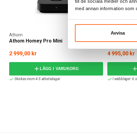
till de sociala medier och a
med annan information som du 
Avvisa
Athom
Athom
Athom Homey Pro Mini
Athom Homey
2 999,00 kr
4 995,00 kr
LÄGG I VARUKORG
Skickas inom 4-5 arbetsdagar
I webblager: 6 s