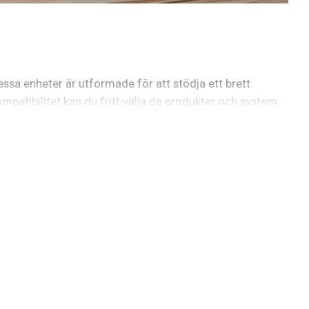
a enheter är utformade för att stödja ett brett
patibilitet kan du fritt välja de produkter och system
lysningen automatiskt justeras efter tid på dygnet, där
 eller automation. Homey gör detta möjligt genom
n även bidrar till en mer hållbar och energieffektiv
h energieffektiv vardag.