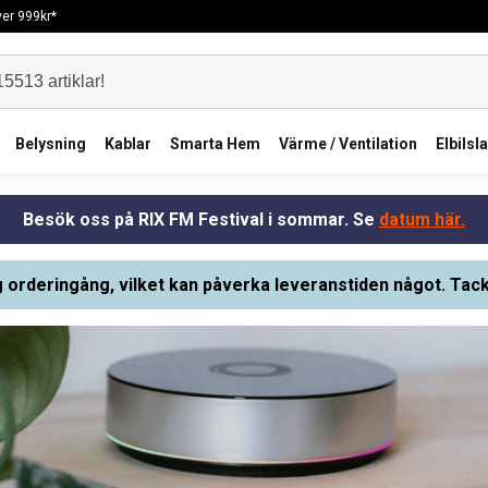
över 999kr*
Belysning
Kablar
Smarta Hem
Värme / Ventilation
Elbilsl
Besök oss på RIX FM Festival i sommar. Se
datum här.
g orderingång, vilket kan påverka leveranstiden något. Tack