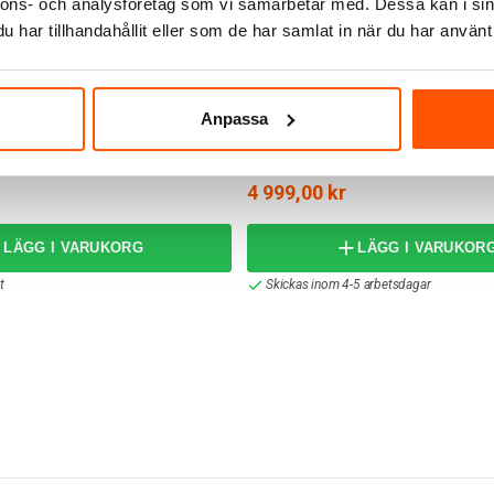
nnons- och analysföretag som vi samarbetar med. Dessa kan i sin
har tillhandahållit eller som de har samlat in när du har använt 
Anpassa
Athom
 Pro (Early 2023)
Athom Homey Pro (2026)
4 999,00 kr
LÄGG I VARUKORG
LÄGG I VARUKOR
t
Skickas inom 4-5 arbetsdagar