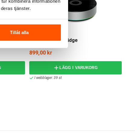
 tur kombinera informationen
deras tjänster.
Tillåt alla
Athom
Athom Homey Bridge
899,00 kr
G
LÄGG I VARUKORG
I webblager: 39 st