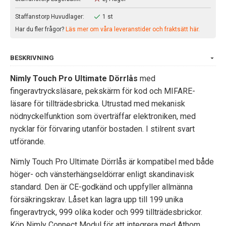
Staffanstorp Huvudlager:
1 st
Har du fler frågor?
Läs mer om våra leveranstider och fraktsätt här.
BESKRIVNING
Nimly Touch Pro Ultimate Dörrlås
med
fingeravtrycksläsare, pekskärm för kod och MIFARE-
läsare för tillträdesbricka. Utrustad med mekanisk
nödnyckelfunktion som överträffar elektroniken, med
nycklar för förvaring utanför bostaden. I stilrent svart
utförande.
Nimly Touch Pro Ultimate Dörrlås är kompatibel med både
höger- och vänsterhängseldörrar enligt skandinavisk
standard. Den är CE-godkänd och uppfyller allmänna
försäkringskrav. Låset kan lagra upp till 199 unika
fingeravtryck, 999 olika koder och 999 tillträdesbrickor.
Köp Nimly Connect Modul för att integrera med Athom