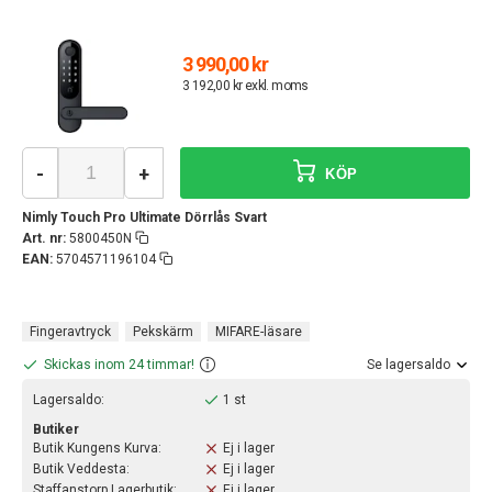
3 990,00 kr
3 192,00 kr exkl. moms
-
+
KÖP
Nimly Touch Pro Ultimate Dörrlås Svart
Art. nr:
5800450N
EAN:
5704571196104
Fingeravtryck
Pekskärm
MIFARE-läsare
Skickas inom 24 timmar!
Se lagersaldo
Lagersaldo:
1 st
Butiker
Butik Kungens Kurva:
Ej i lager
Butik Veddesta:
Ej i lager
Staffanstorp Lagerbutik:
Ej i lager