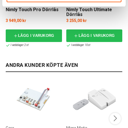
Nimly
Nimly
Nimly Touch Pro Dörrlås
Nimly Touch Ultimate
Dörrlås
3 949,00 kr
3 255,00 kr
LÄGG I VARUKORG
LÄGG I VARUKORG
I webblager: 2 st
I webblager: 10 st
ANDRA KUNDER KÖPTE ÄVEN
Garo
Micro Matic