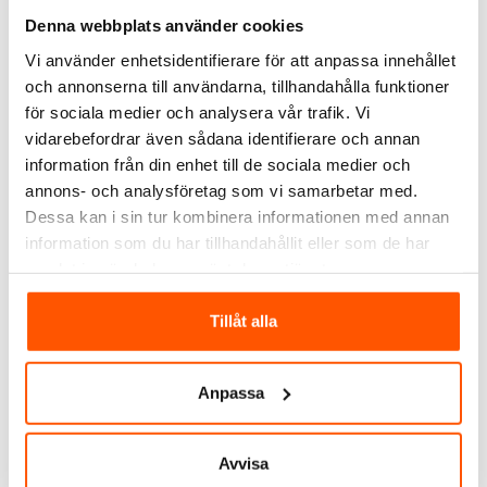
Nimly
Denna webbplats använder cookies
Nimly Connect Modul
Vi använder enhetsidentifierare för att anpassa innehållet
719,00 kr
och annonserna till användarna, tillhandahålla funktioner
för sociala medier och analysera vår trafik. Vi
vidarebefordrar även sådana identifierare och annan
LÄGG I VARUKORG
information från din enhet till de sociala medier och
I webblager: 4 st
annons- och analysföretag som vi samarbetar med.
Dessa kan i sin tur kombinera informationen med annan
information som du har tillhandahållit eller som de har
ALTERNATIVA PRODUKTER
samlat in när du har använt deras tjänster.
Tillåt alla
Anpassa
Avvisa