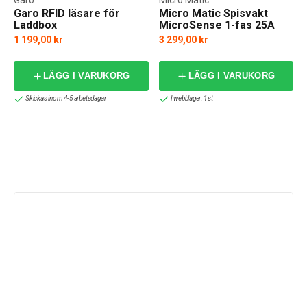
Garo RFID läsare för
Micro Matic Spisvakt
Laddbox
MicroSense 1-fas 25A
1 199,00 kr
3 299,00 kr
f
LÄGG I VARUKORG
LÄGG I VARUKORG
Skickas inom 4-5 arbetsdagar
I webblager: 1 st