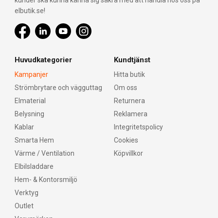
kunder ska kunna känna sig säkra med att handla hos oss på
elbutik.se!
Huvudkategorier
Kundtjänst
Kampanjer
Hitta butik
Strömbrytare och vägguttag
Om oss
Elmaterial
Returnera
Belysning
Reklamera
Kablar
Integritetspolicy
Smarta Hem
Cookies
Värme / Ventilation
Köpvillkor
Elbilsladdare
Hem- & Kontorsmiljö
Verktyg
Outlet