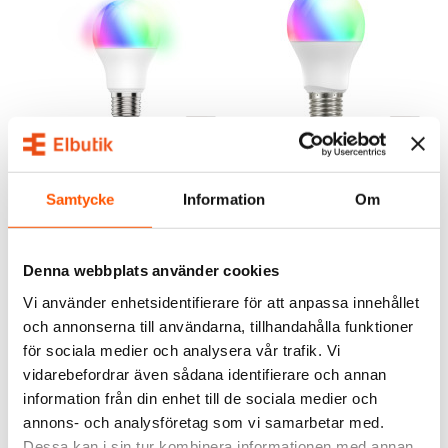
Namron
Namron
Namron ZigBee LED E27
Namron Matter WiFi LED-
9,5W RGBW 1800-6500K
lampa RGBW E27
Samtycke
Information
Om
Dim
269,00 kr
159,00 kr
LÄGG I VARUKORG
LÄGG I VARUKORG
Denna webbplats använder cookies
I webblager: 10 st
I webblager: 6 st
Vi använder enhetsidentifierare för att anpassa innehållet
och annonserna till användarna, tillhandahålla funktioner
för sociala medier och analysera vår trafik. Vi
vidarebefordrar även sådana identifierare och annan
information från din enhet till de sociala medier och
annons- och analysföretag som vi samarbetar med.
Dessa kan i sin tur kombinera informationen med annan