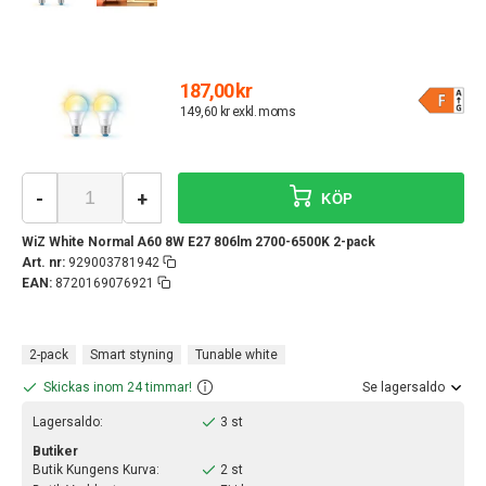
187,00 kr
149,60 kr exkl. moms
-
+
KÖP
WiZ White Normal A60 8W E27 806lm 2700-6500K 2-pack
Art. nr:
929003781942
EAN:
8720169076921
2-pack
Smart styning
Tunable white
Skickas inom 24 timmar!
Se lagersaldo
Lagersaldo:
3 st
Butiker
Butik Kungens Kurva:
2 st