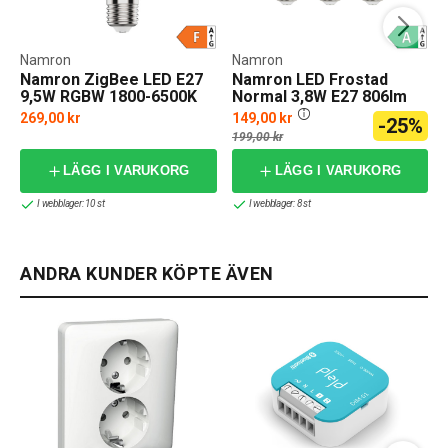
Namron
Namron
Namron ZigBee LED E27
Namron LED Frostad
9,5W RGBW 1800-6500K
Normal 3,8W E27 806lm
Dim
2700K 3-pack
269,00 kr
149,00 kr
-25%
199,00 kr
LÄGG I VARUKORG
LÄGG I VARUKORG
I webblager: 10 st
I webblager: 8 st
ANDRA KUNDER KÖPTE ÄVEN