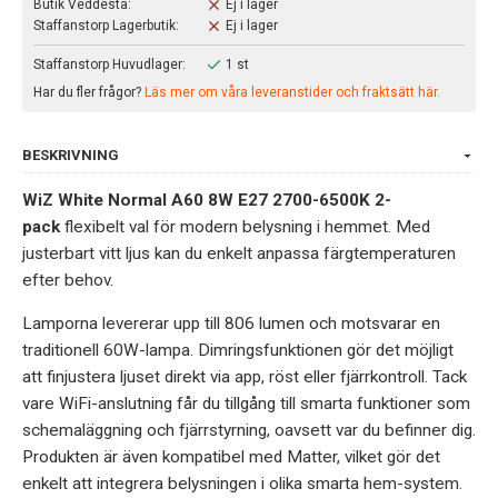
Butik Veddesta:
Ej i lager
Staffanstorp Lagerbutik:
Ej i lager
Staffanstorp Huvudlager:
1 st
Har du fler frågor?
Läs mer om våra leveranstider och fraktsätt här.
BESKRIVNING
WiZ White Normal A60 8W E27 2700-6500K 2-
pack
flexibelt val för modern belysning i hemmet. Med
justerbart vitt ljus kan du enkelt anpassa färgtemperaturen
efter behov.
Lamporna levererar upp till 806 lumen och motsvarar en
traditionell 60W-lampa. Dimringsfunktionen gör det möjligt
att finjustera ljuset direkt via app, röst eller fjärrkontroll. Tack
vare WiFi-anslutning får du tillgång till smarta funktioner som
schemaläggning och fjärrstyrning, oavsett var du befinner dig.
Produkten är även kompatibel med Matter, vilket gör det
enkelt att integrera belysningen i olika smarta hem-system.