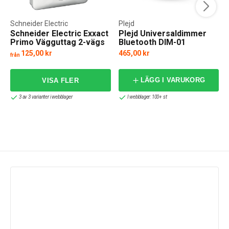
Schneider Electric
Plejd
Schneider Electric Exxact
Plejd Universaldimmer
Primo Vägguttag 2-vägs
Bluetooth DIM-01
125,00 kr
465,00 kr
från
f
LÄGG I VARUKORG
3 av 3 varianter i webblager
I webblager: 100+ st