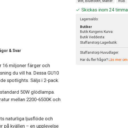
Wifi, Bluetooth, Matter
RGB
Skickas inom 24 timma
Lagersaldo:
Butiker
Butik Kungens Kurva:
Butik Veddesta:
Staffanstorp Lagerbutik:
ågor & Svar
Staffanstorp Huvudlager:
Har du fler frågor?
Läs mer om v
 16 miljoner färger och
sning du vill ha. Dessa GU10
e spotlights. Säljs i 2-pack.
n standard 50W glödlampa.
eratur mellan 2200-6500K och
s naturliga ljusflöde och
er på kvällen – en upplevelse