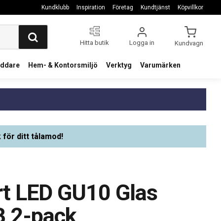
Kundklubb
Inspiration
Företag
Kundtjänst
Köpvillkor
Hitta butik
Logga in
Kundvagn
addare
Hem- & Kontorsmiljö
Verktyg
Varumärken
 för ditt tålamod!
t LED GU10 Glas
 2-pack