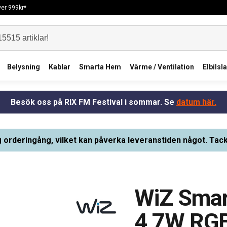
över 999kr*
Belysning
Kablar
Smarta Hem
Värme / Ventilation
Elbilsl
Besök oss på RIX FM Festival i sommar. Se
datum här.
g orderingång, vilket kan påverka leveranstiden något. Tack
WiZ Smar
4,7W RGB