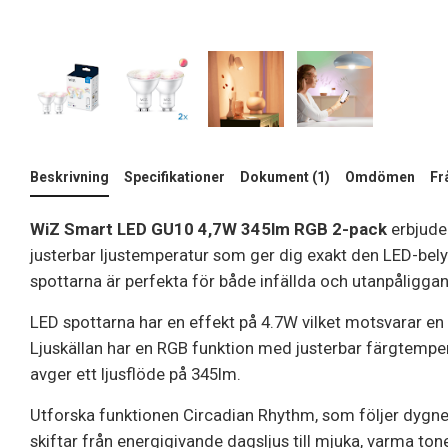
Beskrivning
Specifikationer
Dokument (1)
Omdömen
Fr
WiZ Smart LED GU10 4,7W 345lm RGB 2-pack
erbjuder
justerbar ljustemperatur som ger dig exakt den LED-bely
spottarna är perfekta för både infällda och utanpåliggand
LED spottarna har en effekt på 4.7W vilket motsvarar e
Ljuskällan har en RGB funktion med justerbar färgtemp
avger ett ljusflöde på 345lm.
Utforska funktionen Circadian Rhythm, som följer dygnet
skiftar från energigivande dagsljus till mjuka, varma ton