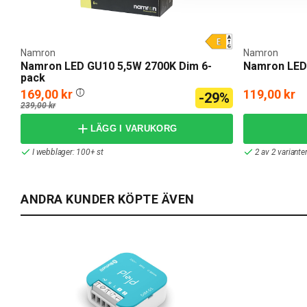
Namron
Namron
Namron LED GU10 5,5W 2700K Dim 6-
Namron LED
pack
169,00 kr
119,00 kr
-29%
239,00 kr
LÄGG I VARUKORG
I webblager: 100+ st
2 av 2 variante
ANDRA KUNDER KÖPTE ÄVEN