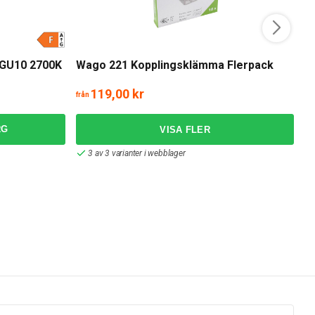
PH
 GU10 2700K
Wago 221 Kopplingsklämma Flerpack
P
119,00 kr
2
från
RG
3 av 3 varianter i webblager