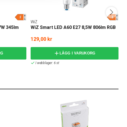
WiZ
Pl
7W 345lm
WiZ Smart LED A60 E27 8,5W 806lm RGB
P
129,00 kr
1
RG
LÄGG I VARUKORG
I webblager: 6 st