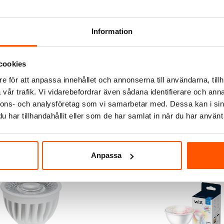
Information
LED GU10 Glas 4,7W 345lm
cookies
e för att anpassa innehållet och annonserna till användarna, tillh
LÄGG I VARUKORG
vår trafik. Vi vidarebefordrar även sådana identifierare och anna
nnons- och analysföretag som vi samarbetar med. Dessa kan i sin
 st
har tillhandahållit eller som de har samlat in när du har använt 
Anpassa