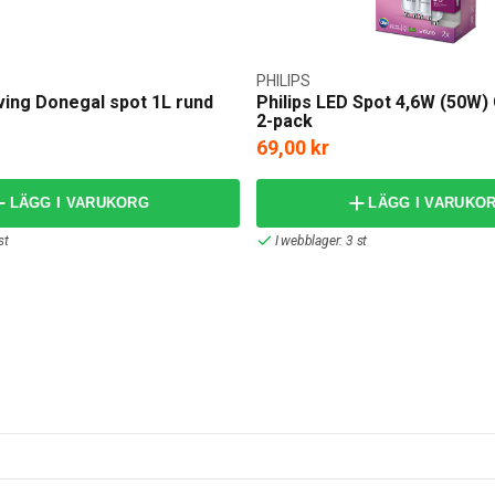
PHILIPS
ving Donegal spot 1L rund
Philips LED Spot 4,6W (50W)
2-pack
69,00 kr
LÄGG I VARUKORG
LÄGG I VARUKO
st
I webblager: 3 st