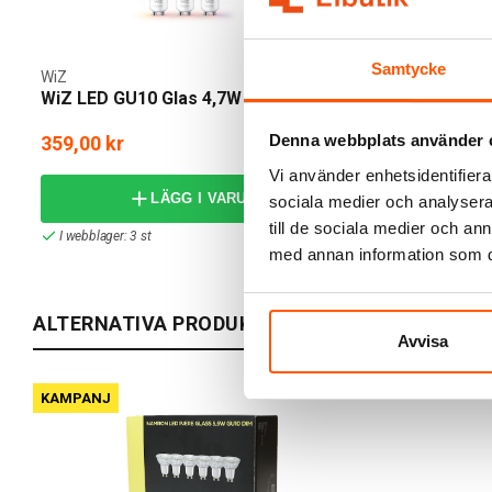
Samtycke
WiZ
WiZ
WiZ LED GU10 Glas 4,7W RGB 3-pack
WiZ Smart 
RGB
Denna webbplats använder 
359,00 kr
149,00 kr
Vi använder enhetsidentifierar
LÄGG I VARUKORG
sociala medier och analysera 
till de sociala medier och a
I webblager: 3 st
I webblager: 2
med annan information som du 
ALTERNATIVA PRODUKTER
Avvisa
KAMPANJ