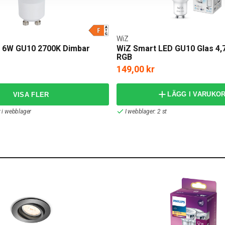
WiZ
 6W GU10 2700K Dimbar
WiZ Smart LED GU10 Glas 4,
RGB
149,00 kr
LÄGG I VARUKO
r i webblager
I webblager: 2 st