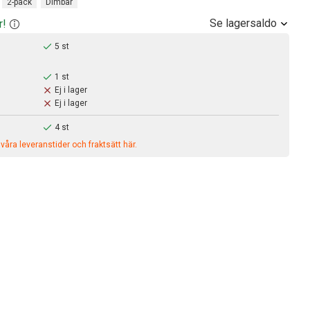
2-pack
Dimbar
Se lagersaldo
r!
5 st
1 st
Ej i lager
Ej i lager
4 st
åra leveranstider och fraktsätt här.