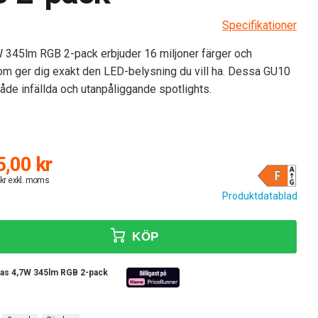
Specifikationer
345lm RGB 2-pack erbjuder 16 miljoner färger och
som ger dig exakt den LED-belysning du vill ha. Dessa GU10
både infällda och utanpåliggande spotlights.
,00 kr
 kr exkl. moms
Produktdatablad
KÖP
las 4,7W 345lm RGB 2-pack