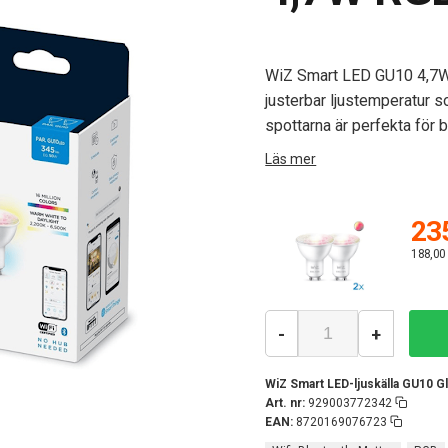
WiZ Smart LED GU10 4,7W 
justerbar ljustemperatur 
spottarna är perfekta för 
Läs mer
235
188,00
-
+
WiZ Smart LED-ljuskälla GU10 G
Art. nr:
929003772342
EAN:
8720169076723