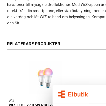
havstoner till mysiga eldreflektioner. Med WiZ-appen är d
direkt från din smartphone, eller via röststyrning med e
din vardag och låt WiZ ta hand om belysningen. Kompa
och Siri.
RELATERADE PRODUKTER
WiZ
WiZ
WiZ LED E27 8,5W RGB 2-pack
WiZ LED RGB