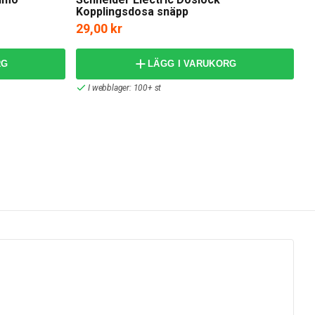
Kopplingsdosa snäpp
29,00 kr
4
RG
LÄGG I VARUKORG
I webblager: 100+ st