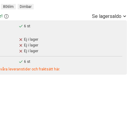
806lm
Dimbar
Se lagersaldo
r!
6 st
Ej i lager
Ej i lager
Ej i lager
6 st
åra leveranstider och fraktsätt här.