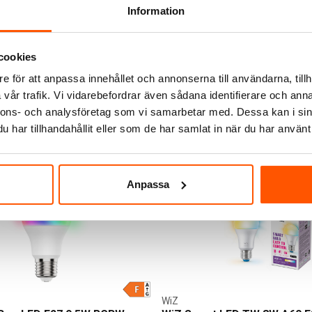
WiFi
Information
129,00 kr
cookies
LÄGG I VARUKORG
LÄGG I VARUKO
e för att anpassa innehållet och annonserna till användarna, tillh
 st
I webblager: 2 st
vår trafik. Vi vidarebefordrar även sådana identifierare och anna
nnons- och analysföretag som vi samarbetar med. Dessa kan i sin
har tillhandahållit eller som de har samlat in när du har använt 
Anpassa
WiZ