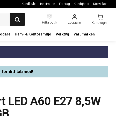
Kundklubb
Inspiration
Företag
Kundtjänst
Köpvillkor
Hitta butik
Logga in
Kundvagn
addare
Hem- & Kontorsmiljö
Verktyg
Varumärken
 för ditt tålamod!
t LED A60 E27 8,5W
GB