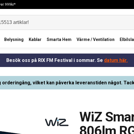
över 999kr*
Belysning
Kablar
Smarta Hem
Värme / Ventilation
Elbilsl
Besök oss på RIX FM Festival i sommar. Se
datum här.
g orderingång, vilket kan påverka leveranstiden något. Tack
WiZ Smar
806lm R