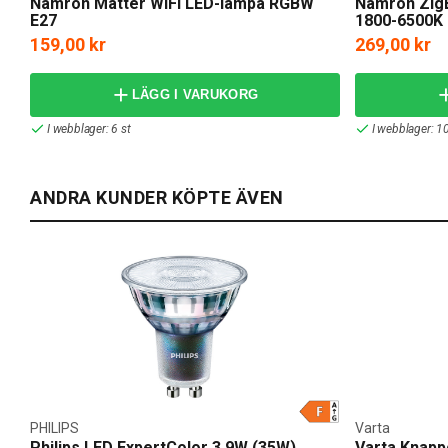
Namron Matter WiFi LED-lampa RGBW
Namron Zig
E27
1800-6500K
159,00 kr
269,00 kr
LÄGG I VARUKORG
I webblager: 6 st
I webblager: 10
ANDRA KUNDER KÖPTE ÄVEN
PHILIPS
Varta
Philips LED ExpertColor 3,9W (35W)
Varta Knapp