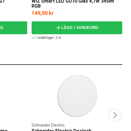
27
WiZ Smart LED GU10 Glas 4,7W 345lm
Wi
RGB
149,00 kr
3
RG
LÄGG I VARUKORG
I webblager: 2 st
Schneider Electric
N
rimo
Schneider Electric Doslock
N