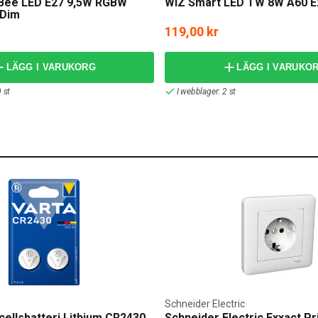
Bee LED E27 9,5W RGBW
WiZ Smart LED TW 8W A60 E
 Dim
119,00 kr
LÄGG I VARUKORG
LÄGG I VARUKO
 st
I webblager: 2 st
Schneider Electric
cellsbatteri Lithium CR2430
Schneider Electric Exxact P