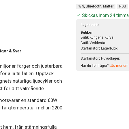
Wifi, Bluetooth, Matter
RGB
Skickas inom 24 timma
Lagersaldo:
Butiker
Butik Kungens Kurva:
Butik Veddesta:
Staffanstorp Lagerbutik:
ågor & Svar
Staffanstorp Huvudlager:
iljoner färger och justerbara
Har du fler frågor?
Läs mer om v
r alla tillfällen. Upptäck
nets naturliga ljuscykler och
ekt för ditt välmående.
t motsvarar en standard 60W
r färgtemperatur mellan 2200-
tt hem, från stämningsfulla