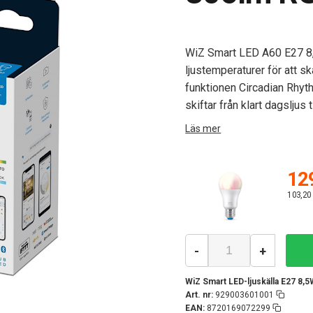
WiZ Smart LED A60 E27 8,
ljustemperaturer för att sk
funktionen Circadian Rhyth
skiftar från klart dagsljus 
Läs mer
129
103,20
-
+
WiZ Smart LED-ljuskälla E27 8,
Art. nr:
929003601001
EAN:
8720169072299