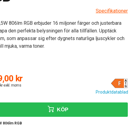
Specifikationer
5W 806lm RGB erbjuder 16 miljoner färger och justerbara
apa den perfekta belysningen för alla tillfällen. Upptäck
m, som anpassar sig efter dygnets naturliga ljuscykler och
till mjuka, varma toner.
,00 kr
 kr exkl. moms
Produktdatablad
KÖP
5W 806lm RGB