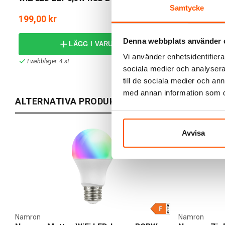
Samtycke
199,00 kr
149,00 kr
Denna webbplats använder 
LÄGG I VARUKORG
Vi använder enhetsidentifierar
I webblager: 4 st
I webblager: 7
sociala medier och analysera 
till de sociala medier och a
med annan information som du 
ALTERNATIVA PRODUKTER
Avvisa
Namron
Namron