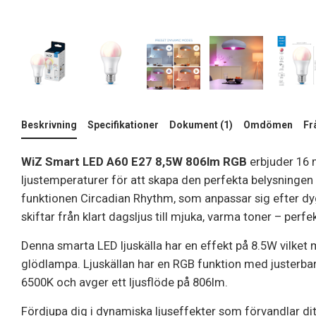
Beskrivning
Specifikationer
Dokument (1)
Omdömen
Fr
WiZ Smart LED A60 E27 8,5W 806lm RGB
erbjuder 16 m
ljustemperaturer för att skapa den perfekta belysningen fö
funktionen Circadian Rhythm, som anpassar sig efter dyg
skiftar från klart dagsljus till mjuka, varma toner – perf
Denna smarta LED ljuskälla har en effekt på 8.5W vilke
glödlampa. Ljuskällan har en RGB funktion med justerba
6500K och avger ett ljusflöde på 806lm.
Fördjupa dig i dynamiska ljuseffekter som förvandlar di