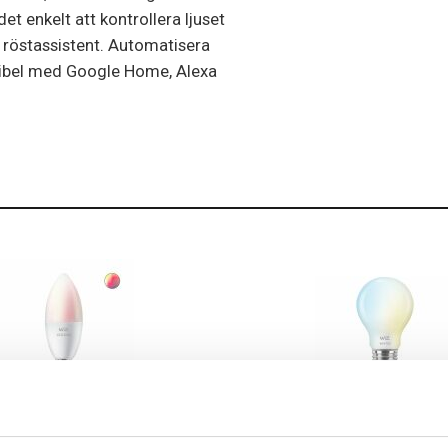
et enkelt att kontrollera ljuset
n röstassistent. Automatisera
tibel med Google Home, Alexa
WiZ
 Kron 4,9W (40W) E14 WiFi
WiZ LED White Normal A60 7