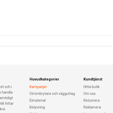
Huvudkategorier
Kundtjänst
et och i
Kampanjer
Hitta butik
an handla
Strömbrytare och vägguttag
Om oss
samtidigt
Elmaterial
Returnera
tik hittar
Belysning
Reklamera
äkra