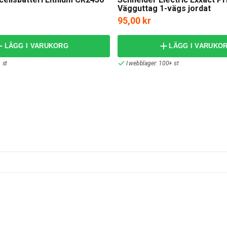
Vägguttag 1-vägs jordat
95,00 kr
LÄGG I VARUKORG
LÄGG I VARUKO
 st
I webblager: 100+ st