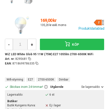
169,00 kr
135,20 kr exkl. moms
Produktdatablad
-
+
KÖP
WiZ LED White Glob 95 11W (75W) E27 1055lm 2700-6500K WiFi
Art. nr:
8295681
EAN:
8718699786335
Wifi-styrning
E27
2700-6500K
Dimbar
Skickas inom 24 timmar!
Utgående
Se lagersaldo
Lagersaldo:
6 st
Butiker
Butik Kungens Kurva:
Ej i lager