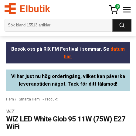
0
Besök oss på RIX FM Festival i sommar. Se
datum
här.
Vi har just nu hög orderingång, vilket kan påverka
leveranstiden något. Tack för ditt tålamod!
Hem
/
Smarta Hem
» Produkt
WiZ
WiZ LED White Glob 95 11W (75W) E27
WiFi