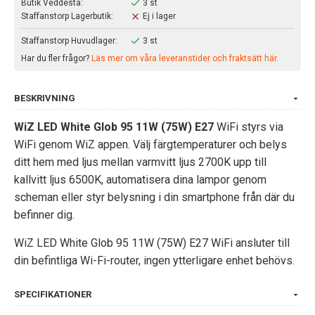
Butik Veddesta:
3 st
Staffanstorp Lagerbutik:
Ej i lager
Staffanstorp Huvudlager:
3 st
Har du fler frågor?
Läs mer om våra leveranstider och fraktsätt här.
BESKRIVNING
WiZ LED White Glob 95 11W (75W) E27
WiFi styrs via
WiFi genom WiZ appen. Välj färgtemperaturer och belys
ditt hem med ljus mellan varmvitt ljus 2700K upp till
kallvitt ljus 6500K, automatisera dina lampor genom
scheman eller styr belysning i din smartphone från där du
befinner dig.
WiZ LED White Glob 95 11W (75W) E27 WiFi ansluter till
din befintliga Wi-Fi-router, ingen ytterligare enhet behövs.
SPECIFIKATIONER