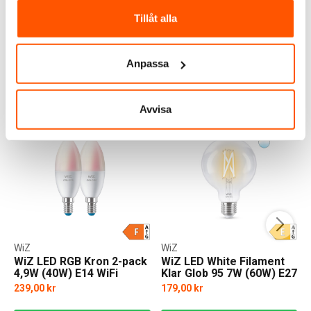
Tillåt alla
LÄGG I VARUKORG
LÄGG I VARUKORG
I webblager: 6 st
I webblager: 77 st
Anpassa
ANDRA KUNDER KÖPTE ÄVEN
Avvisa
WiZ
WiZ
WiZ LED RGB Kron 2-pack
WiZ LED White Filament
4,9W (40W) E14 WiFi
Klar Glob 95 7W (60W) E27
WiFi
239,00 kr
179,00 kr