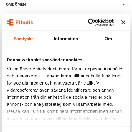
OMDÖMEN
FRÅGOR & SVAR
Samtycke
Information
Om
ALTERNATIVA PRODUKTER
Denna webbplats använder cookies
Vi använder enhetsidentifierare för att anpassa innehållet
och annonserna till användarna, tillhandahålla funktioner
för sociala medier och analysera vår trafik. Vi
vidarebefordrar även sådana identifierare och annan
information från din enhet till de sociala medier och
annons- och analysföretag som vi samarbetar med.
Namron
Namron
Dessa kan i sin tur kombinera informationen med annan
Namron Matter WiFi LED-
Namron LED Normal Opal
information som du har tillhandahållit eller som de har
lampa RGBW E27
E27 13W 4000K Dim
samlat in när du har använt deras tjänster.
159,00 kr
75,00 kr