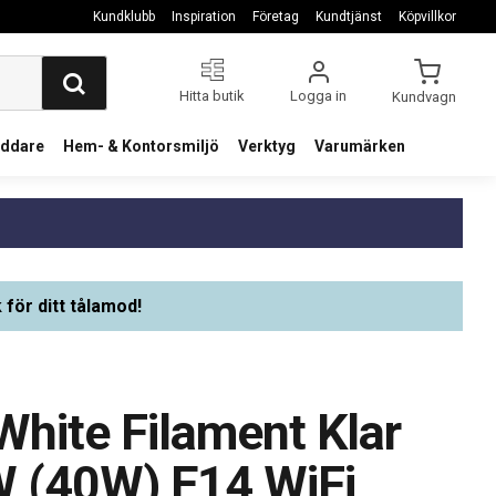
Kundklubb
Inspiration
Företag
Kundtjänst
Köpvillkor
Hitta butik
Logga in
Kundvagn
addare
Hem- & Kontorsmiljö
Verktyg
Varumärken
 för ditt tålamod!
hite Filament Klar
W (40W) E14 WiFi