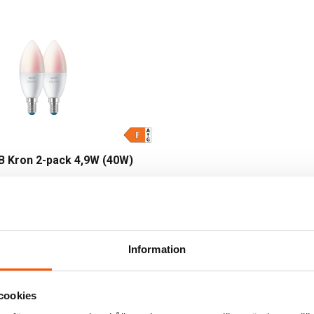
B Kron 2-pack 4,9W (40W)
LÄGG I VARUKORG
 st
Information
cookies