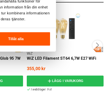
andahålla funktioner för
n information från din enhet
 tur kombinera informationen
deras tjänster.
Tillåt alla
WiZ
R
 Glob 95 7W
WiZ LED Filament ST64 6,7W E27 WiFi
T
355,00 kr
frå
RG
LÄGG I VARUKORG
I webblager: 9 st