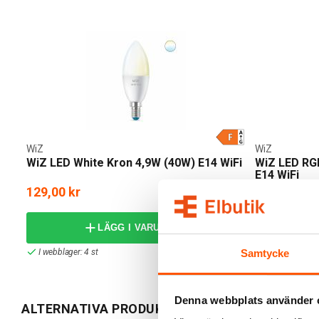
WiZ
WiZ
WiZ LED White Kron 4,9W (40W) E14 WiFi
WiZ LED RG
E14 WiFi
129,00 kr
239,00 kr
LÄGG I VARUKORG
I webblager: 4 st
I webblager: 3
Samtycke
Denna webbplats använder 
ALTERNATIVA PRODUKTER