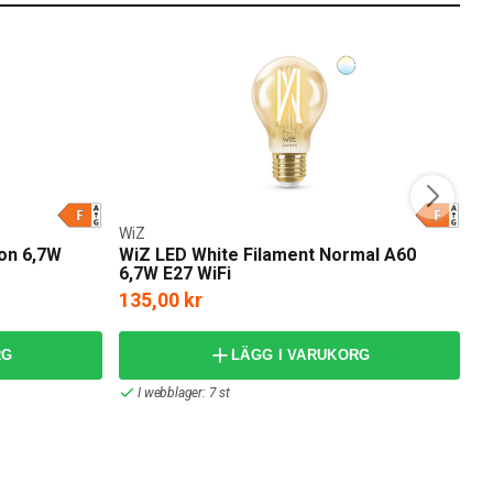
WiZ
Ph
on 6,7W
WiZ LED White Filament Normal A60
P
6,7W E27 WiFi
3
135,00 kr
4
RG
LÄGG I VARUKORG
I webblager: 7 st