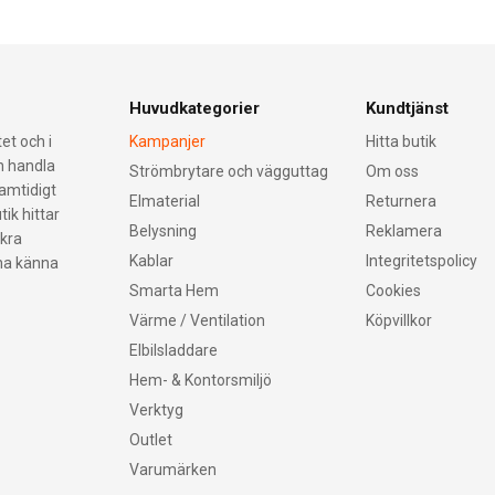
Huvudkategorier
Kundtjänst
et och i
Kampanjer
Hitta butik
an handla
Strömbrytare och vägguttag
Om oss
samtidigt
Elmaterial
Returnera
tik hittar
Belysning
Reklamera
äkra
Kablar
Integritetspolicy
nna känna
Smarta Hem
Cookies
Värme / Ventilation
Köpvillkor
Elbilsladdare
Hem- & Kontorsmiljö
Verktyg
Outlet
Varumärken