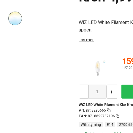
WiZ LED White Filament K
appen.
Läs mer
159
127,20
-
+
WiZ LED White Filament Klar Kr
Art. nr:
8295665
EAN:
8718699787196
Wifi-styrning
E14
2700-65