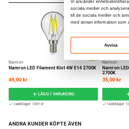
Vi använder enhetsidentifierar
sociala medier och analysera 
till de sociala medier och a
med annan information som du 
Avvisa
Namron
Namron
Namron LED Filament Klot 4W E14 2700K
Namron LED 
2700K
49,00 kr
35,00 kr
LÄGG I VARUKORG
I webblager: 100+ st
I webblager: 1
ANDRA KUNDER KÖPTE ÄVEN