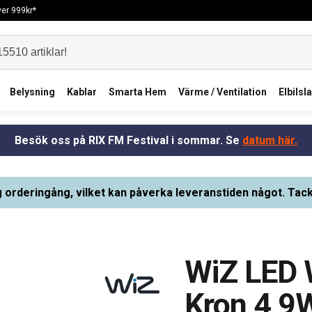
över 999kr*
Belysning
Kablar
Smarta Hem
Värme / Ventilation
Elbilsl
Besök oss på RIX FM Festival i sommar. Se
datum här.
g orderingång, vilket kan påverka leveranstiden något. Tack
WiZ LED W
Kron 4,9