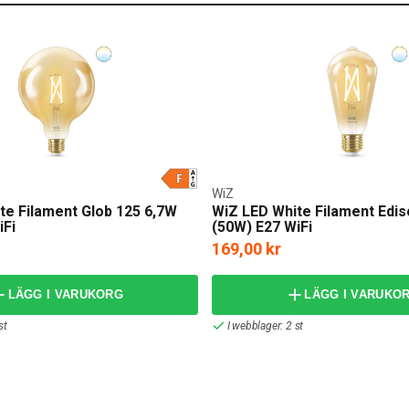
WiZ
te Filament Glob 125 6,7W
WiZ LED White Filament Edis
iFi
(50W) E27 WiFi
169,00 kr
LÄGG I VARUKORG
LÄGG I VARUKO
st
I webblager: 2 st