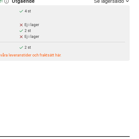
Se lagersaldo
r!
Utgående
4 st
Ej i lager
2 st
Ej i lager
2 st
åra leveranstider och fraktsätt här.