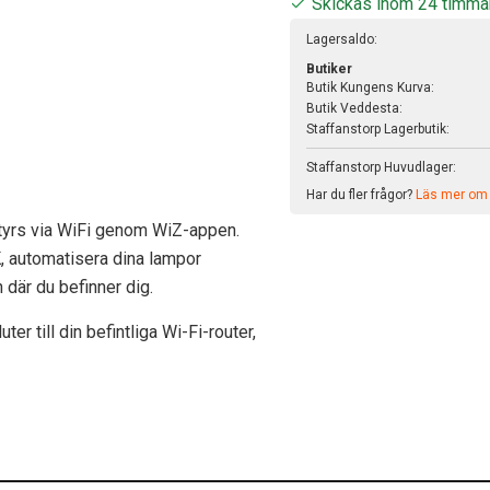
Skickas inom 24 timma
Lagersaldo:
Butiker
Butik Kungens Kurva:
Butik Veddesta:
Staffanstorp Lagerbutik:
Staffanstorp Huvudlager:
Har du fler frågor?
Läs mer om v
yrs via WiFi genom WiZ-appen.
K, automatisera dina lampor
där du befinner dig.
r till din befintliga Wi-Fi-router,