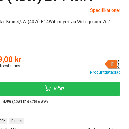
Specifikationer
lar Kron 4,9W (40W) E14WiFi styrs via WiFi genom WiZ-
,00 kr
 kr exkl. moms
Produktdatablad
KÖP
on 4,9W (40W) E14 470lm WiFi
00K
Dimbar