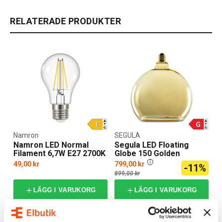
RELATERADE PRODUKTER
Namron
SEGULA
Namron LED Normal
Segula LED Floating
Filament 6,7W E27 2700K
Globe 150 Golden
49,00 kr
799,00 kr
-11%
899,00 kr
LÄGG I VARUKORG
LÄGG I VARUKORG
I webblager: 59 st
I webblager: 3 st