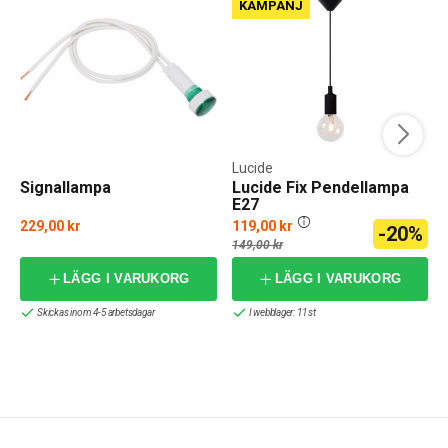
KAMPANJ
Lucide
Signallampa
Lucide Fix Pendellampa
E27
229,00 kr
119,00 kr
-20%
149,00 kr
LÄGG I VARUKORG
LÄGG I VARUKORG
Skickas inom 4-5 arbetsdagar
I webblager: 11 st