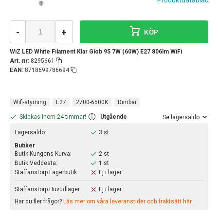
Produktdatablad
-
+
KÖP
WiZ LED White Filament Klar Glob 95 7W (60W) E27 806lm WiFi
Art. nr:
8295661
EAN:
8718699786694
Wifi-styrning
E27
2700-6500K
Dimbar
Skickas inom 24 timmar!
Utgående
Se lagersaldo
Lagersaldo:
3 st
Butiker
Butik Kungens Kurva:
2 st
Butik Veddesta:
1 st
Staffanstorp Lagerbutik:
Ej i lager
Staffanstorp Huvudlager:
Ej i lager
Har du fler frågor?
Läs mer om våra leveranstider och fraktsätt här.