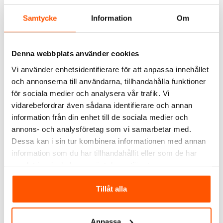
Samtycke
Information
Om
Denna webbplats använder cookies
Vi använder enhetsidentifierare för att anpassa innehållet
och annonserna till användarna, tillhandahålla funktioner
SEGULA
för sociala medier och analysera vår trafik. Vi
Segula LED Floating
vidarebefordrar även sådana identifierare och annan
Globe 200 Smokey Grey
information från din enhet till de sociala medier och
999,00 kr
-16%
annons- och analysföretag som vi samarbetar med.
1 199,00 kr
Dessa kan i sin tur kombinera informationen med annan
LÄGG I VARUKORG
information som du har tillhandahållit eller som de har
samlat in när du har använt deras tjänster.
I webblager: 3 st
Tillåt alla
ALTERNATIVA PRODUKTER
Anpassa