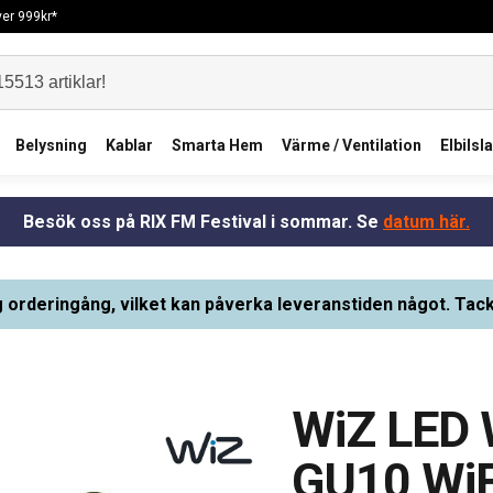
över 999kr*
Belysning
Kablar
Smarta Hem
Värme / Ventilation
Elbilsl
Besök oss på RIX FM Festival i sommar. Se
datum här.
g orderingång, vilket kan påverka leveranstiden något. Tack
WiZ LED 
GU10 WiF