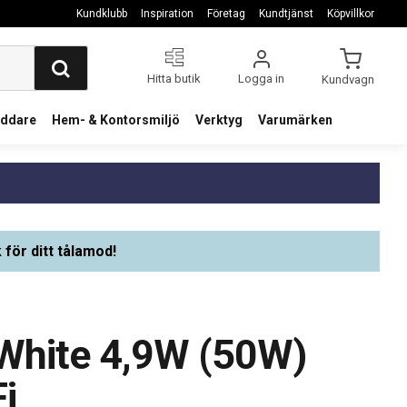
Kundklubb
Inspiration
Företag
Kundtjänst
Köpvillkor
Hitta butik
Logga in
Kundvagn
addare
Hem- & Kontorsmiljö
Verktyg
Varumärken
 för ditt tålamod!
White 4,9W (50W)
i