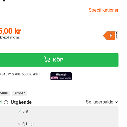
Specifikationer
,00 kr
 kr exkl. moms
KÖP
0 345lm 2700-6500K WiFi
6500K
Dimbar
Se lagersaldo
r!
Utgående
5 st
Ej i lager