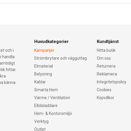
Huvudkategorier
Kundtjänst
et och i
Kampanjer
Hitta butik
an handla
Strömbrytare och vägguttag
Om oss
samtidigt
Elmaterial
Returnera
tik hittar
Belysning
Reklamera
äkra
Kablar
Integritetspolicy
nna känna
Smarta Hem
Cookies
Värme / Ventilation
Köpvillkor
Elbilsladdare
Hem- & Kontorsmiljö
Verktyg
Outlet