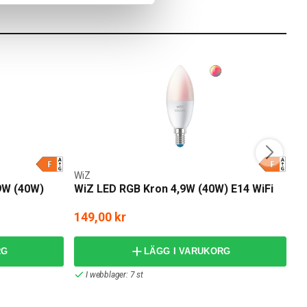
WiZ
Sc
9W (40W)
WiZ LED RGB Kron 4,9W (40W) E14 WiFi
S
T
149,00 kr
4
RG
LÄGG I VARUKORG
I webblager: 7 st