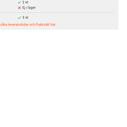
2 st
Ej i lager
3 st
åra leveranstider och fraktsätt här.