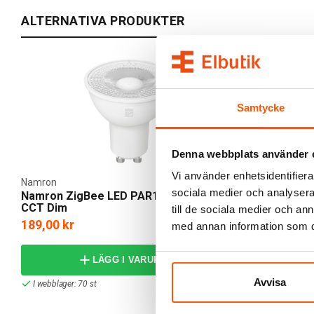
ALTERNATIVA PRODUKTER
Samtycke
Denna webbplats använder 
Vi använder enhetsidentifierar
Namron
Namron
sociala medier och analysera 
Namron ZigBee LED PAR16 4,8W GU10
Namron Zig
CCT Dim
2700K Dim
till de sociala medier och a
189,00 kr
169,00 kr
med annan information som du 
LÄGG I VARUKORG
Avvisa
I webblager: 70 st
I webblager: 32