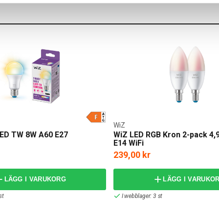
WiZ
LED TW 8W A60 E27
WiZ LED RGB Kron 2-pack 4,
E14 WiFi
239,00 kr
LÄGG I VARUKORG
LÄGG I VARUKO
st
I webblager: 3 st