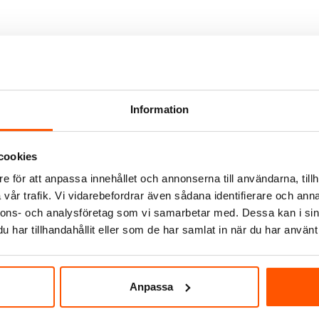
Information
cookies
e för att anpassa innehållet och annonserna till användarna, tillh
WiZ
vår trafik. Vi vidarebefordrar även sådana identifierare och anna
Bee LED PAR16 4,8W GU10
WiZ LED PAR16 4,7W (50W) G
nnons- och analysföretag som vi samarbetar med. Dessa kan i sin
119,00 kr
har tillhandahållit eller som de har samlat in när du har använt 
LÄGG I VARUKORG
LÄGG I VARUKO
Anpassa
 st
I webblager: 4 st