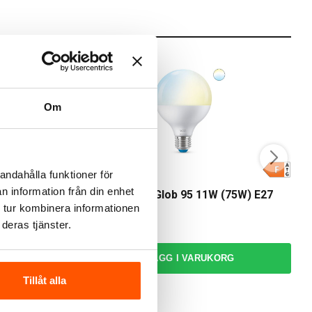
Om
andahålla funktioner för
WiZ
W
n information från din enhet
U10 WiFi
WiZ LED White Glob 95 11W (75W) E27
Wi
WiFi
 tur kombinera informationen
169,00 kr
1
deras tjänster.
RG
LÄGG I VARUKORG
Tillåt alla
I webblager: 6 st