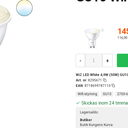
145
116,00
-
+
WiZ LED White 4,9W (50W) GU1
Art. nr:
8295671
EAN:
8718699787110
Wifi-styrning
GU10
2700-
Skickas inom 24 timma
Lagersaldo:
Butiker
Butik Kungens Kurva: