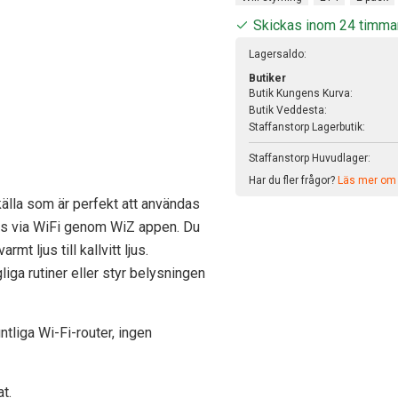
Skickas inom 24 timma
Lagersaldo:
Butiker
Butik Kungens Kurva:
Butik Veddesta:
Staffanstorp Lagerbutik:
Staffanstorp Huvudlager:
Har du fler frågor?
Läs mer om v
källa som är perfekt att användas
rs via WiFi genom WiZ appen. Du
mt ljus till kallvitt ljus.
ga rutiner eller styr belysningen
tliga Wi-Fi-router, ingen
at.