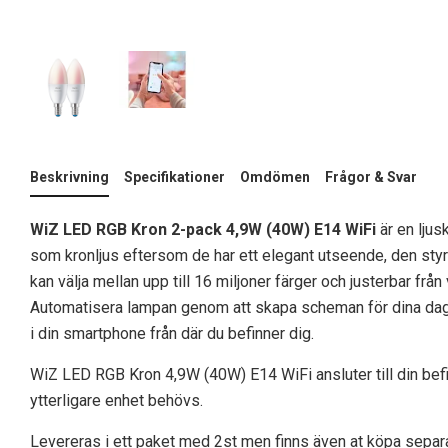
Beskrivning
Specifikationer
Omdömen
Frågor & Svar
WiZ LED RGB Kron 2-pack 4,9W (40W) E14 WiFi
är en ljus
som kronljus eftersom de har ett elegant utseende
, den
sty
kan välja mellan upp till 16 miljoner färger och justerbar från var
Automatisera lampan genom att skapa scheman för dina dagli
i din smartphone från där du befinner dig.
WiZ LED RGB Kron 4,9W (40W) E14 WiFi ansluter till din befin
ytterligare enhet behövs.
Levereras i ett paket med 2st men finns även at köpa separ