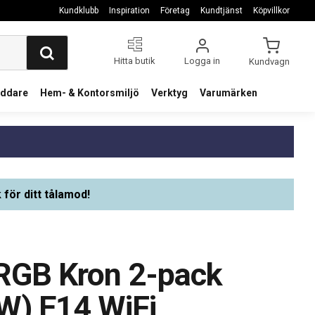
Kundklubb
Inspiration
Företag
Kundtjänst
Köpvillkor
Hitta butik
Logga in
Kundvagn
addare
Hem- & Kontorsmiljö
Verktyg
Varumärken
 för ditt tålamod!
RGB Kron 2-pack
W) E14 WiFi