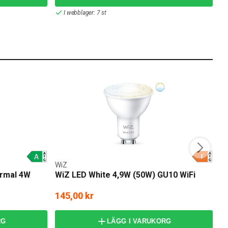
I webblager: 7 st
WiZ
PH
ormal 4W
WiZ LED White 4,9W (50W) GU10 WiFi
P
2
145,00 kr
3
RG
LÄGG I VARUKORG