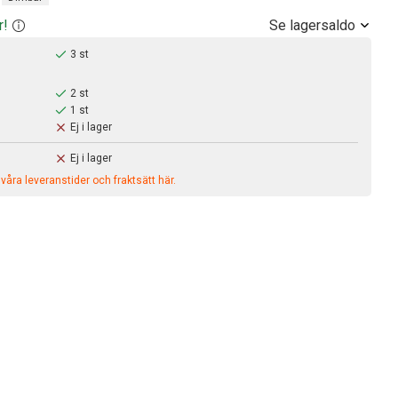
Se lagersaldo
r!
3 st
2 st
1 st
Ej i lager
Ej i lager
åra leveranstider och fraktsätt här.