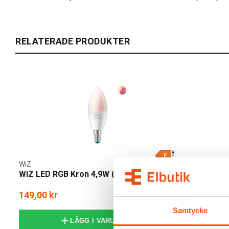
RELATERADE PRODUKTER
WiZ
Namron
WiZ LED RGB Kron 4,9W (40W) E14 WiFi
Namron Zig
1800-6500K
149,00 kr
269,00 kr
Samtycke
LÄGG I VARUKORG