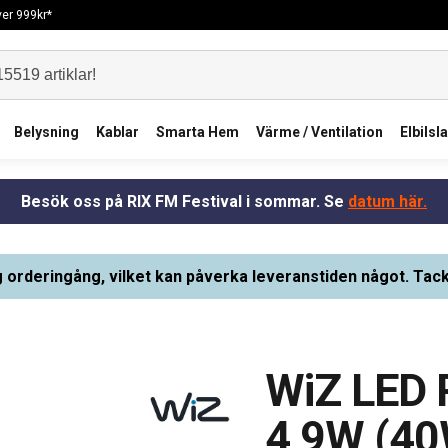
över 999kr*
Belysning
Kablar
Smarta Hem
Värme / Ventilation
Elbilsl
Besök oss på RIX FM Festival i sommar. Se
datum här.
g orderingång, vilket kan påverka leveranstiden något. Tack
WiZ LED 
4,9W (40