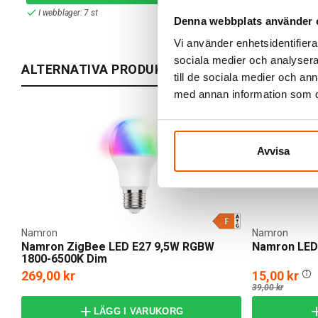
I webblager: 7 st
I webblager: 1
Denna webbplats använder 
Vi använder enhetsidentifierar
sociala medier och analysera 
ALTERNATIVA PRODUKTER
till de sociala medier och a
med annan information som du 
KAMPANJ
Avvisa
Namron
Namron
Namron ZigBee LED E27 9,5W RGBW
Namron LED 
1800-6500K Dim
269,00 kr
15,00 kr
39,00 kr
LÄGG I VARUKORG