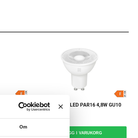
Namron
6W RGBW
Namron ZigBee LED PAR16 4,8W GU10
CCT Dim
189,00 kr
Om
RG
LÄGG I VARUKORG