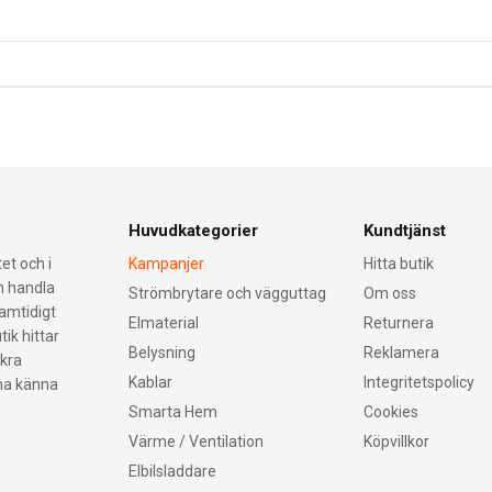
Huvudkategorier
Kundtjänst
et och i
Kampanjer
Hitta butik
an handla
Strömbrytare och vägguttag
Om oss
samtidigt
Elmaterial
Returnera
tik hittar
Belysning
Reklamera
äkra
Kablar
Integritetspolicy
nna känna
Smarta Hem
Cookies
Värme / Ventilation
Köpvillkor
Elbilsladdare