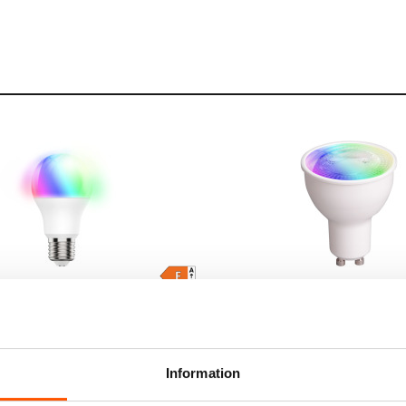
Namron
Bee LED E27 9,5W RGBW
Namron ZigBee LED GU10 
 Dim
1800-6500K Dim
299,00 kr
Information
LÄGG I VARUKORG
LÄGG I VARUKO