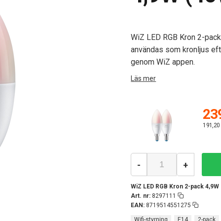
WiZ LED RGB Kron 2-pack 4
användas som kronljus eft
genom WiZ appen.
Läs mer
239
191,20
-
+
WiZ LED RGB Kron 2-pack 4,9W 
Art. nr:
8297111
EAN:
8719514551275
Wifi-styrning
E14
2-pack