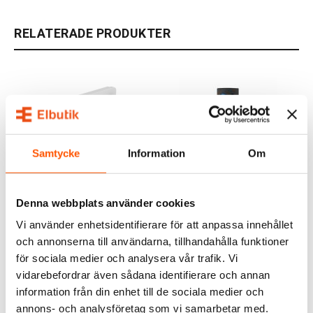
RELATERADE PRODUKTER
Samtycke
Information
Om
Heatit
WiZ
Denna webbplats använder cookies
Heatit Z-TRM3
WiZ Fjärrkontroll WiFi
Golvvärmetermostat
Vi använder enhetsidentifierare för att anpassa innehållet
16A Z-Wave
1 549,00 kr
179,00 kr
-11%
och annonserna till användarna, tillhandahålla funktioner
1 749,00 kr
för sociala medier och analysera vår trafik. Vi
LÄGG I VARUKORG
LÄGG I VARUKORG
vidarebefordrar även sådana identifierare och annan
information från din enhet till de sociala medier och
I webblager: 17 st
I webblager: 11 st
annons- och analysföretag som vi samarbetar med.