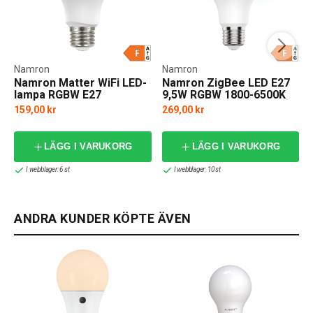
Namron
Namron
Namron Matter WiFi LED-
Namron ZigBee LED E27
lampa RGBW E27
9,5W RGBW 1800-6500K
Dim
159,00 kr
269,00 kr
LÄGG I VARUKORG
LÄGG I VARUKORG
I webblager: 6 st
I webblager: 10 st
ANDRA KUNDER KÖPTE ÄVEN