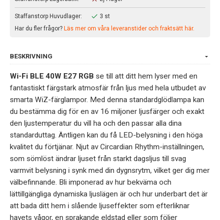
Staffanstorp Huvudlager:
3 st
Har du fler frågor?
Läs mer om våra leveranstider och fraktsätt här.
BESKRIVNING
Wi-Fi BLE 40W E27 RGB
se till att ditt hem lyser med en
fantastiskt färgstark atmosfär från ljus med hela utbudet av
smarta WiZ-färglampor. Med denna standardglödlampa kan
du bestämma dig för en av 16 miljoner ljusfärger och exakt
den ljustemperatur du vill ha och den passar alla dina
standarduttag. Äntligen kan du få LED-belysning i den höga
kvalitet du förtjänar. Njut av Circardian Rhythm-inställningen,
som sömlöst ändrar ljuset från starkt dagsljus till svag
varmvit belysning i synk med din dygnsrytm, vilket ger dig mer
välbefinnande. Bli imponerad av hur bekväma och
lättillgängliga dynamiska ljuslägen är och hur underbart det är
att bada ditt hem i slående ljuseffekter som efterliknar
havets vågor, en sprakande eldstad eller som följer