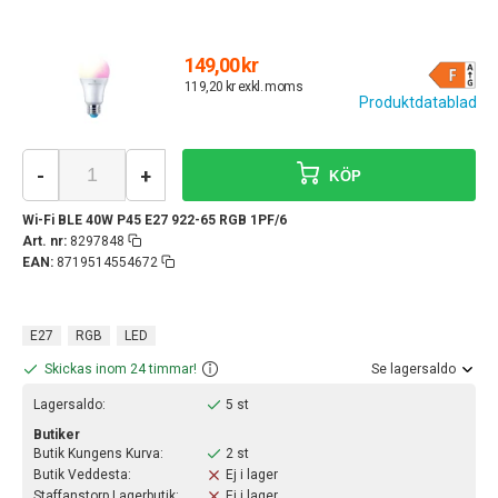
149,00 kr
119,20 kr exkl. moms
Produktdatablad
-
+
KÖP
Wi-Fi BLE 40W P45 E27 922-65 RGB 1PF/6
Art. nr:
8297848
EAN:
8719514554672
E27
RGB
LED
Skickas inom 24 timmar!
Se lagersaldo
Lagersaldo:
5 st
Butiker
Butik Kungens Kurva:
2 st
Butik Veddesta:
Ej i lager
Staffanstorp Lagerbutik:
Ej i lager