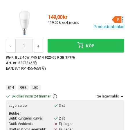
149,00 kr
119,20 kr exkl. moms
Produktdatablad
-
+
KÖP
Wi-Fi BLE 40W P45 E14 922-65 RGB 1PF/6
Art. nr:
8297846
EAN:
8719514554658
E14
RGB
LED
Skickas inom 24 timmar!
Se lagersaldo
Lagersaldo:
3 st
Butiker
Butik Kungens Kurva:
2 st
Butik Veddesta:
Ej i lager
Staffanstorp Lagerbutik:
Ej i lager