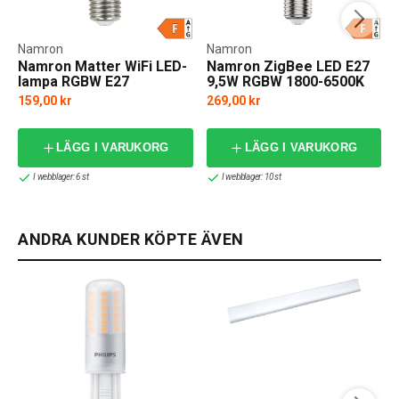
Namron
Namron
Namron Matter WiFi LED-
Namron ZigBee LED E27
lampa RGBW E27
9,5W RGBW 1800-6500K
Dim
159,00 kr
269,00 kr
LÄGG I VARUKORG
LÄGG I VARUKORG
I webblager: 6 st
I webblager: 10 st
ANDRA KUNDER KÖPTE ÄVEN