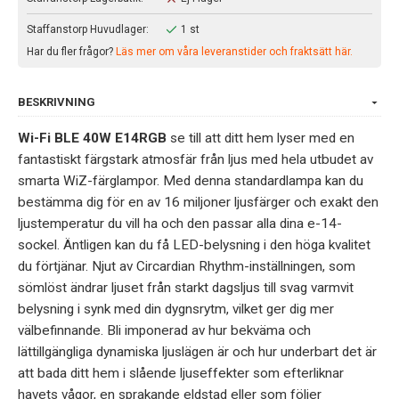
Staffanstorp Huvudlager:
1 st
Har du fler frågor?
Läs mer om våra leveranstider och fraktsätt här.
BESKRIVNING
Wi-Fi BLE 40W E14RGB
se till att ditt hem lyser med en
fantastiskt färgstark atmosfär från ljus med hela utbudet av
smarta WiZ-färglampor. Med denna standardlampa kan du
bestämma dig för en av 16 miljoner ljusfärger och exakt den
ljustemperatur du vill ha och den passar alla dina e-14-
sockel. Äntligen kan du få LED-belysning i den höga kvalitet
du förtjänar. Njut av Circardian Rhythm-inställningen, som
sömlöst ändrar ljuset från starkt dagsljus till svag varmvit
belysning i synk med din dygnsrytm, vilket ger dig mer
välbefinnande. Bli imponerad av hur bekväma och
lättillgängliga dynamiska ljuslägen är och hur underbart det är
att bada ditt hem i slående ljuseffekter som efterliknar
havets vågor, en sprakande eldstad eller som följer