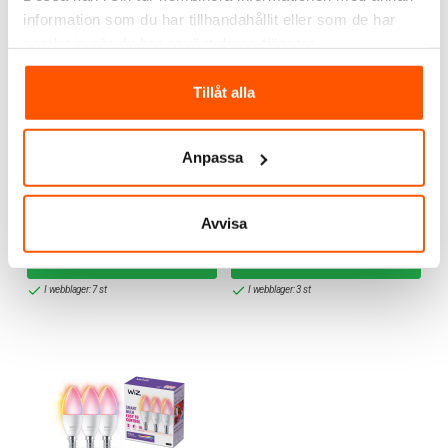
information som du har tillhandahållit eller som de har
samlat in när du har använt deras tjänster.
Tillåt alla
WiZ
WiZ
Anpassa
WiZ LED RGB Kron 4,9W
WiZ LED RGB Kron 2-
(40W) E14 WiFi
pack 4,9W (40W) E14 WiFi
149,00 kr
239,00 kr
Avvisa
LÄGG I VARUKORG
LÄGG I VARUKORG
I webblager: 7 st
I webblager: 3 st