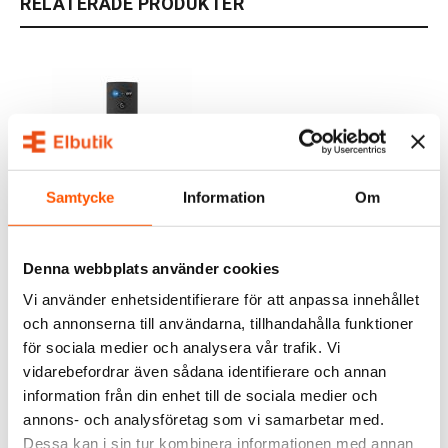
RELATERADE PRODUKTER
Samtycke
Information
Om
WiZ
WiZ
WiZ Fjärrkontroll WiFi
WiZ Wi-Fi BLE Bar Linear
Denna webbplats använder cookies
Light
179,00 kr
449,00 kr
Vi använder enhetsidentifierare för att anpassa innehållet
och annonserna till användarna, tillhandahålla funktioner
LÄGG I VARUKORG
LÄGG I VARUKORG
för sociala medier och analysera vår trafik. Vi
vidarebefordrar även sådana identifierare och annan
I webblager: 11 st
Skickas inom 9-10 arbetsdagar
information från din enhet till de sociala medier och
annons- och analysföretag som vi samarbetar med.
Dessa kan i sin tur kombinera informationen med annan