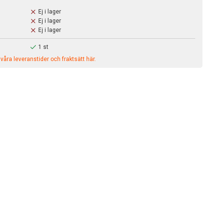
Ej i lager
Ej i lager
Ej i lager
1 st
åra leveranstider och fraktsätt här.