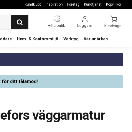
Kundklubb
Inspiration
Företag
Kundtjänst
Köpvillkor
Hitta butik
Logga in
Kundvagn
addare
Hem- & Kontorsmiljö
Verktyg
Varumärken
 för ditt tålamod!
lefors väggarmatur