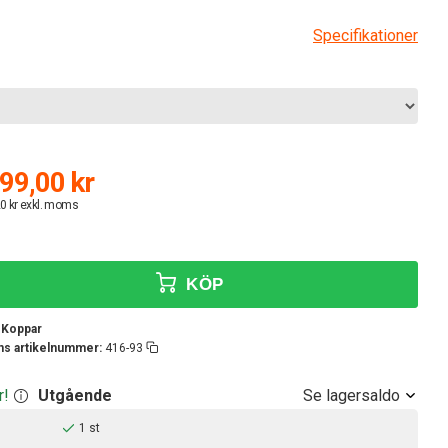
Specifikationer
99,00 kr
0 kr exkl. moms
KÖP
 Koppar
ens artikelnummer:
416-93
Se lagersaldo
r!
Utgående
1 st