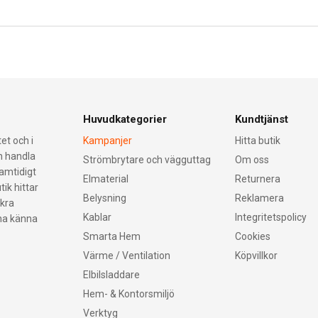
Huvudkategorier
Kundtjänst
et och i
Kampanjer
Hitta butik
an handla
Strömbrytare och vägguttag
Om oss
samtidigt
Elmaterial
Returnera
tik hittar
Belysning
Reklamera
äkra
Kablar
Integritetspolicy
nna känna
Smarta Hem
Cookies
Värme / Ventilation
Köpvillkor
Elbilsladdare
Hem- & Kontorsmiljö
Verktyg