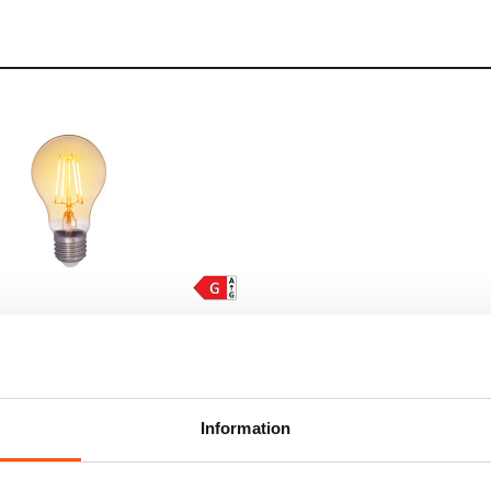
r Filament LED Normal 5W
2200K
LÄGG I VARUKORG
Information
 st