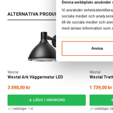
Denna webbplats använder 
Vi använder enhetsidentifierar
ALTERNATIVA PRODUKTER
sociala medier och analysera 
till de sociala medier och a
med annan information som du 
Avvisa
Westal
Westal
Westal Ark Väggarmatur LED
Westal Trat
3 598,00 kr
1 739,00 kr
LÄGG I VARUKORG
I webblager: 1 st
I webblager: 28