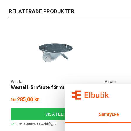
RELATERADE PRODUKTER
Westal
Airam
Westal Hörnfäste för väggarmaturer
Airam Deco
(34W) E27 
285,00 kr
39,00 kr
från
Samtycke
1 av 3 varianter i webblager
I webblager: 4