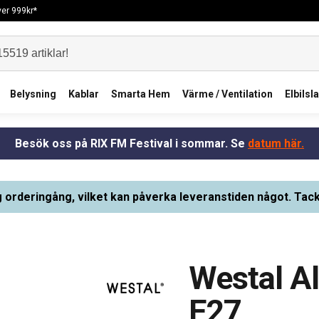
över 999kr*
Belysning
Kablar
Smarta Hem
Värme / Ventilation
Elbilsl
Besök oss på RIX FM Festival i sommar. Se
datum här.
g orderingång, vilket kan påverka leveranstiden något. Tack
Westal A
E27