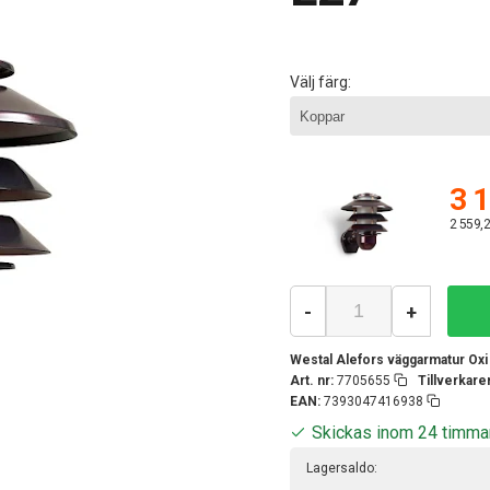
Välj färg:
3 1
2 559,2
-
+
Westal Alefors väggarmatur Oxi
Art. nr:
7705655
Tillverkar
EAN:
7393047416938
Skickas inom 24 timma
Lagersaldo: