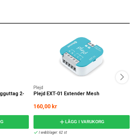
Plejd
E
ägguttag 2-
Plejd EXT-01 Extender Mesh
E
S
160,00 kr
frå
RG
LÄGG I VARUKORG
I webblager: 62 st