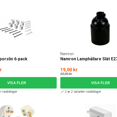
Namron
 porslin 6-pack
Namron Lamphållare Slät E2
r
19,00 kr
29,00 kr
er I webblager
2 av 2 varianter I webblager