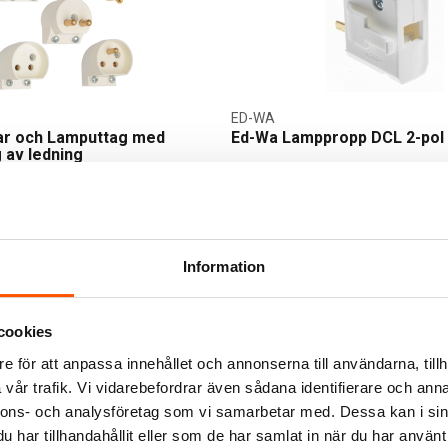
ED-WA
r och Lamputtag med
Ed-Wa Lamppropp DCL 2-pol
g av ledning
49,00 kr
LÄGG I VARUKO
er I webblager
I webblager: 100+ st
Information
cookies
e för att anpassa innehållet och annonserna till användarna, tillh
vår trafik. Vi vidarebefordrar även sådana identifierare och anna
nnons- och analysföretag som vi samarbetar med. Dessa kan i sin
har tillhandahållit eller som de har samlat in när du har använt 