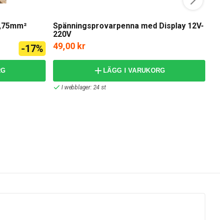
A
0,75mm²
Spänningsprovarpenna med Display 12V-
A
220V
49,00 kr
2
-17%
RG
LÄGG I VARUKORG
I webblager: 24 st