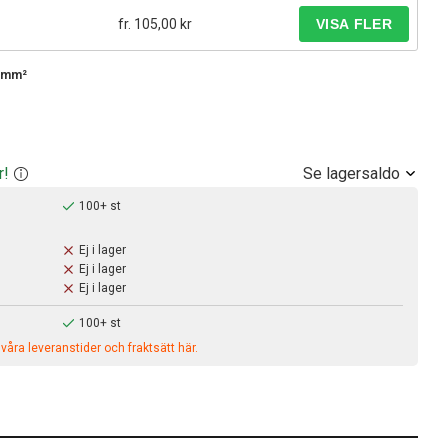
fr. 105,00 kr
75mm²
Se lagersaldo
r!
100+ st
Ej i lager
Ej i lager
Ej i lager
100+ st
åra leveranstider och fraktsätt här.