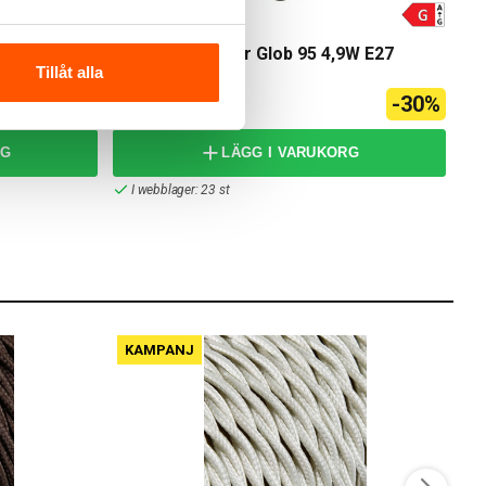
J&EL
 3,8W E27
J&EL Flexi Dekor Glob 95 4,9W E27
2200K
Tillåt alla
83,00 kr
-30%
119,00 kr
RG
LÄGG I VARUKORG
I webblager: 23 st
KAMPANJ