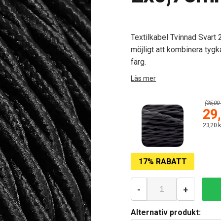
Textilkabel Tvinnad Svart 
möjligt att kombinera tygk
färg.
Läs mer
(35,00 
29,
23,20 k
17% RABATT
-
+
Alternativ produkt: