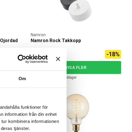
Namron
 Ojordad
Namron Rock Takkopp
105,00 kr
-18%
129,00 kr
RG
2 av 2 varianter I webblager
Om
andahålla funktioner för
n information från din enhet
 tur kombinera informationen
deras tjänster.