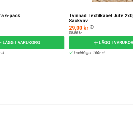
rä 6-pack
Tvinnad Textilkabel Jute 2x
Säckväv
29,00 kr
35,00 kr
LÄGG I VARUKORG
LÄGG I VARUKO
 st
I webblager: 100+ st