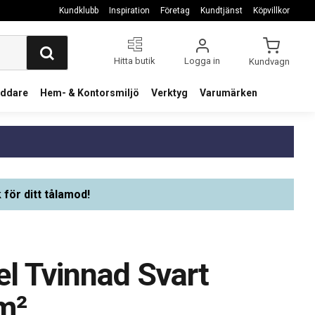
Kundklubb
Inspiration
Företag
Kundtjänst
Köpvillkor
Hitta butik
Logga in
Kundvagn
addare
Hem- & Kontorsmiljö
Verktyg
Varumärken
 för ditt tålamod!
el Tvinnad Svart
m²