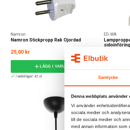
Namron
ED-WA
Namron Stickpropp Rak Ojordad
Lampproppa
sidoinförin
25,00 kr
19,00 kr
från
LÄGG I VARUKORG
I webblager: 42 st
4 av 4 variant
Samtycke
Denna webbplats använder 
Vi använder enhetsidentifierar
sociala medier och analysera 
till de sociala medier och a
med annan information som du 