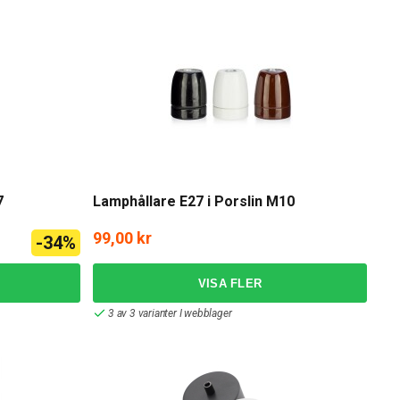
7
Lamphållare E27 i Porslin M10
99,00 kr
-34%
3 av 3 varianter I webblager