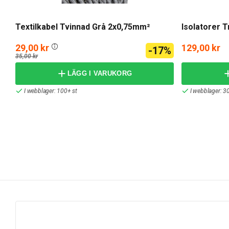
Textilkabel Tvinnad Grå 2x0,75mm²
Isolatorer T
29,00 kr
129,00 kr
-17%
35,00 kr
LÄGG I VARUKORG
I webblager: 100+ st
I webblager: 30