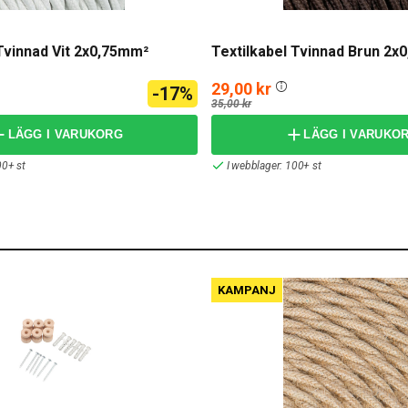
Tvinnad Vit 2x0,75mm²
Textilkabel Tvinnad Brun 2x
29,00 kr
-17%
35,00 kr
LÄGG I VARUKORG
LÄGG I VARUKO
00+ st
I webblager: 100+ st
KAMPANJ