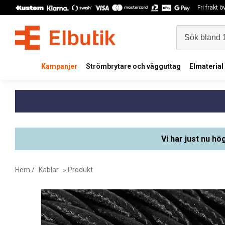
Fri frakt 
Kampanjer
Strömbrytare och vägguttag
Elmaterial
Vi har just nu hö
Hem
/
Kablar
» Produkt