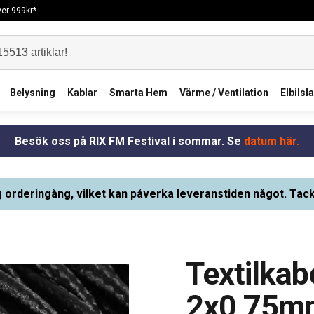
över 999kr*
Belysning
Kablar
Smarta Hem
Värme / Ventilation
Elbilsl
Besök oss på RIX FM Festival i sommar. Se
datum här.
g orderingång, vilket kan påverka leveranstiden något. Tack
Textilkab
2x0,75m