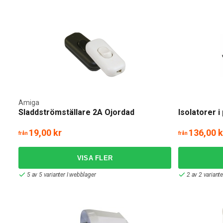
Amiga
Sladdströmställare 2A Ojordad
Isolatorer i
19,00 kr
136,00 k
från
från
5 av 5 varianter I webblager
2 av 2 variant