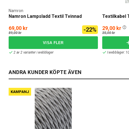
Namron
Namron Lampsladd Textil Tvinnad
Textilkabel 
69,00 kr
29,00 kr
-22%
89,00 kr
35,00 kr
2 av 2 varianter i webblager
I webblager: 1
ANDRA KUNDER KÖPTE ÄVEN
KAMPANJ