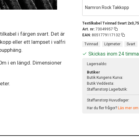
Namron Rock Takkopp
Textilkabel Tvinnad Svart 2x0,
Art. nr:
73049957
ilkabel i färgen svart. Det är
EAN:
8051779117132
pp eller ett lampset i valfri
Tvinnad
Löpmeter
Svart
ampupphäng.
Skickas inom 24 timma
00m i en längd. Dimensioner
Lagersaldo:
Butiker
Butik Kungens Kurva:
eter.
Butik Veddesta:
Staffanstorp Lagerbutik:
Staffanstorp Huvudlager:
Har du fler frågor?
Läs mer om v