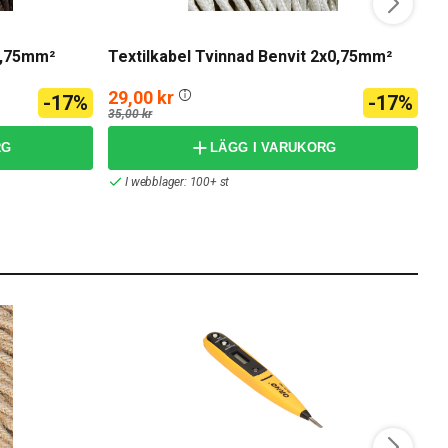
N
0,75mm²
Textilkabel Tvinnad Benvit 2x0,75mm²
N
29,00 kr
5
-17%
-17%
35,00 kr
89
RG
LÄGG I VARUKORG
I webblager: 100+ st