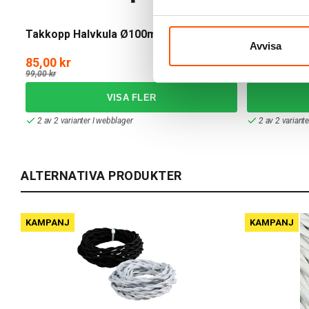
Takkopp Halvkula Ø100mm
CableCup T
Vrängbar G
Avvisa
85,00 kr
169,00 kr
-14%
99,00 kr
2 av 2 varianter I webblager
2 av 2 variant
ALTERNATIVA PRODUKTER
KAMPANJ
KAMPANJ