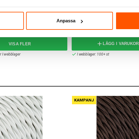
Namron
akkopp 158mm Takkopp
Namron LED Filament Normal
ummi
3-pack
Anpassa
99,00 kr
LÄGG I VARUKO
er I webblager
I webblager: 100+ st
KAMPANJ