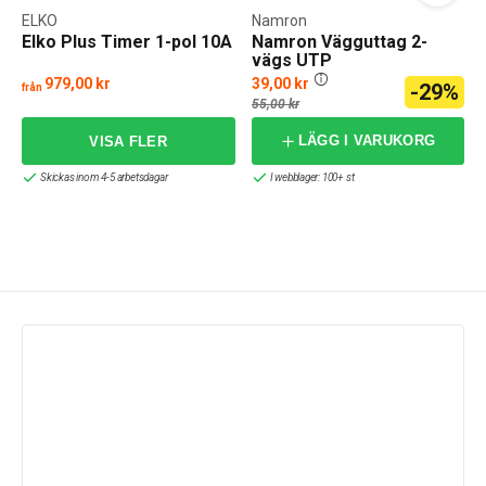
ELKO
Namron
Elko Plus Timer 1-pol 10A
Namron Vägguttag 2-
vägs UTP
Skruvanslutning Jordat
979,00 kr
39,00 kr
-29%
från
f
55,00 kr
LÄGG I VARUKORG
Skickas inom 4-5 arbetsdagar
I webblager: 100+ st