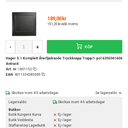
189,00 kr
151,20 kr exkl. moms
-
+
KÖP
Hager S.1 Komplett Återfjädrande Tryckknapp Trapp/1-pol 6350361606
Antracit
Art. nr:
1801152
EAN:
4011334385585
Skickas inom 4-5 arbetsdagar
Se lagersaldo
Lagersaldo:
Skickas inom 4-5 arbetsdagar
Butiker
Butik Kungens Kurva:
Ej i lager
Butik Veddesta:
Ej i lager
Staffanstorp Lagerbutik:
Ej i lager