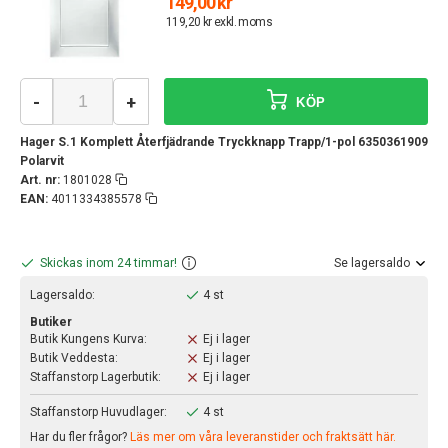
149,00 kr
119,20 kr exkl. moms
-
+
KÖP
Hager S.1 Komplett Återfjädrande Tryckknapp Trapp/1-pol 6350361909
Polarvit
Art. nr:
1801028
EAN:
4011334385578
Skickas inom 24 timmar!
Se lagersaldo
Lagersaldo:
4 st
Butiker
Butik Kungens Kurva:
Ej i lager
Butik Veddesta:
Ej i lager
Staffanstorp Lagerbutik:
Ej i lager
Staffanstorp Huvudlager:
4 st
Har du fler frågor?
Läs mer om våra leveranstider och fraktsätt här.