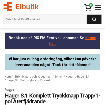
0
Besök oss på RIX FM Festival i sommar. Se
datum
här.
Vi har just nu hög orderingång, vilket kan påverka
leveranstiden något. Tack för ditt tålamod!
Hem
/
Strömbrytare och vägguttag
/
Serier
/
Hager
/
Hager S.1
/
Hager S.1 Strömbrytare
» Produkt
Hager
Hager S.1 Komplett Tryckknapp Trapp/1-
pol Återfjädrande