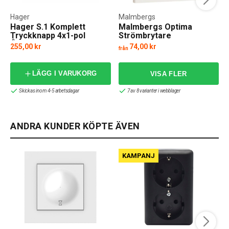
Hager
Malmbergs
Hager S.1 Komplett
Malmbergs Optima
Tryckknapp 4x1-pol
Strömbrytare
Återfjädrande
255,00 kr
74,00 kr
från
f
LÄGG I VARUKORG
Skickas inom 4-5 arbetsdagar
7 av 8 varianter i webblager
ANDRA KUNDER KÖPTE ÄVEN
KAMPANJ