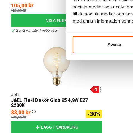
105,00 kr
85,00 kr
-18%
sociala medier och analysera 
129,00 kr
99,00 kr
till de sociala medier och a
med annan information som du 
2 av 2 varianter I webblager
2 av 2 variant
Avvisa
J&EL
J&EL Flexi Dekor Glob 95 4,9W E27
2200K
83,00 kr
-30%
119,00 kr
LÄGG I VARUKORG