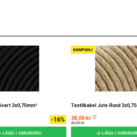
KAMPANJ
 Svart 3x0,75mm²
Textilkabel Jute Rund 3x0,7
38,00 kr
-16%
45,00 kr
LÄGG I VARUKORG
LÄGG I VARUKO