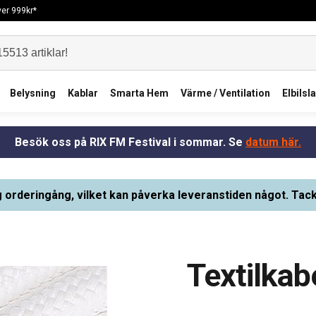
över 999kr*
Belysning
Kablar
Smarta Hem
Värme / Ventilation
Elbilsl
Besök oss på RIX FM Festival i sommar. Se
datum här.
g orderingång, vilket kan påverka leveranstiden något. Tack
Textilkab