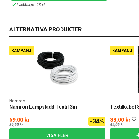
I webblager: 23 st
ALTERNATIVA PRODUKTER
KAMPANJ
KAMPANJ
Namron
Namron Lampsladd Textil 3m
Textilkabel
59,00 kr
38,00 kr
-34%
89,00 kr
45,00 kr