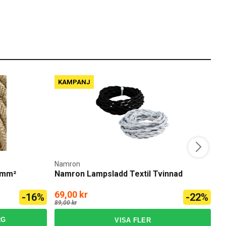
KAMPANJ
Namron
N
5mm²
Namron Lampsladd Textil Tvinnad
N
69,00 kr
1
-16%
-22%
89,00 kr
12
RG