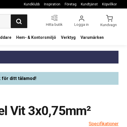
Kundklubb
Inspiration
Företag
Kundtjänst
Köpvillkor
Hitta butik
Logga in
Kundvagn
addare
Hem- & Kontorsmiljö
Verktyg
Varumärken
 för ditt tålamod!
el Vit 3x0,75mm²
Specifikationer