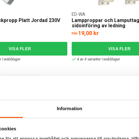
ED-WA
kpropp Platt Jordad 230V
Lampproppar och Lamputta
sidoinföring av ledning
19,00 kr
från
er I webblager
4 av 4 varianter I webblager
Information
cookies
lvkula Ø100mm
CableCup Takkopp 158mm T
Vrängbar Gummi
e för att anpassa innehållet och annonserna till användarna, tillh