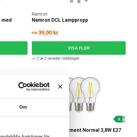
Namron
g med
Namron DCL Lamppropp
39,00 kr
från
2 av 2 varianter I webblager
Om
Namron
akkopp
Namron LED Filament Normal 3,8W E27
3-pack
andahålla funktioner för