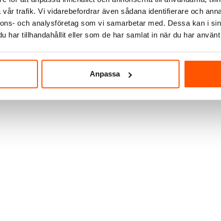
169,00 kr
-14%
vår trafik. Vi vidarebefordrar även sådana identifierare och anna
nnons- och analysföretag som vi samarbetar med. Dessa kan i sin
har tillhandahållit eller som de har samlat in när du har använt 
er I webblager
2 av 2 varianter I webblager
Anpassa