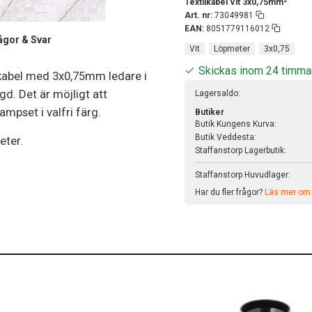
Textilkabel Vit 3x0,75mm²
Art. nr:
73049981
EAN:
8051779116012
ågor & Svar
Vit
Löpmeter
3x0,75
Skickas inom 24 timma
ygkabel med 3x0,75mm ledare i
gd. Det är möjligt att
Lagersaldo:
mpset i valfri färg.
Butiker
Butik Kungens Kurva:
Butik Veddesta:
eter.
Staffanstorp Lagerbutik:
Staffanstorp Huvudlager:
Har du fler frågor?
Läs mer om v