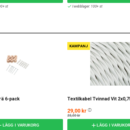
00+ st
I webblager: 100+ st
KAMPANJ
rä 6-pack
Textilkabel Tvinnad Vit 2x0
29,00 kr
35,00 kr
LÄGG I VARUKORG
LÄGG I VARUKO