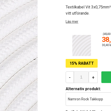
Textilkabel Vit 3x0,75mm² 
vitt utförande.
Läs mer
(45,00 
38,
30,40 k
15% RABATT
-
+
Alternativ produkt:
Namron Rock Takkopp