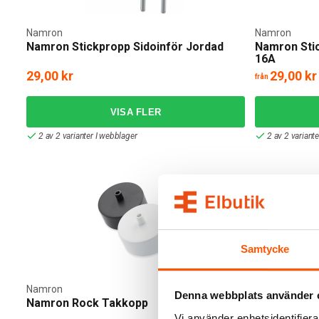
Namron
Namron
Namron Stickpropp Sidoinför Jordad
Namron Stic
16A
29,00 kr
29,00 kr
från
2 av 2 varianter I webblager
2 av 2 variant
Samtycke
Namron
Denna webbplats använder 
Namron Rock Takkopp
Takkopp Ha
Vi använder enhetsidentifierar