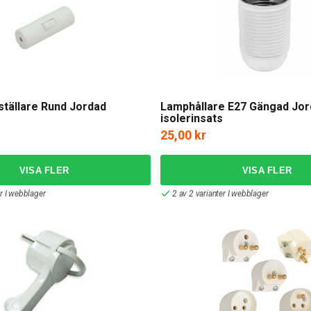
tällare Rund Jordad
Lamphållare E27 Gängad Jor
isolerinsats
25,00 kr
er I webblager
2 av 2 varianter I webblager