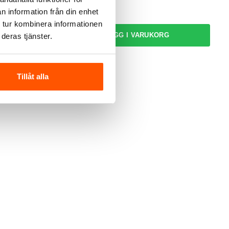
99,00 kr
n information från din enhet
 tur kombinera informationen
LÄGG I VARUKORG
deras tjänster.
I webblager: 100+ st
Tillåt alla