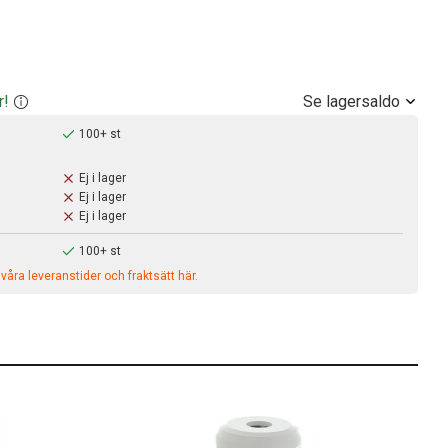
Se lagersaldo
r!
100+ st
Ej i lager
Ej i lager
Ej i lager
100+ st
åra leveranstider och fraktsätt här.