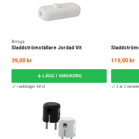
Amiga
Sladdströmställare Jordad Vit
Sladdströms
39,00 kr
119,00 kr
LÄGG I VARUKORG
I webblager: 68 st
2 av 2 variant