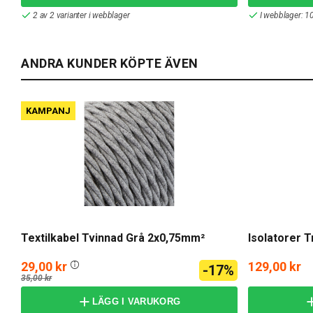
2 av 2 varianter i webblager
I webblager: 1
ANDRA KUNDER KÖPTE ÄVEN
KAMPANJ
Textilkabel Tvinnad Grå 2x0,75mm²
Isolatorer T
29,00 kr
129,00 kr
-17%
35,00 kr
LÄGG I VARUKORG