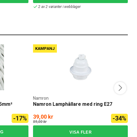
2 av 2 varianter i webblager
KAMPANJ
Namron
,75mm²
Namron Lamphållare med ring E27
T
39,00 kr
3
-17%
-34%
59,00 kr
45
RG