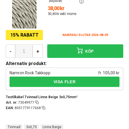
(45,00 kr)
38,00 kr
30,40 kr exkl. moms
15% RABATT
KAMPANJ SLUTAR 2026-08-09
-
+
KÖP
Alternativ produkt:
Namron Rock Takkopp
fr. 105,00 kr
Textilkabel Tvinnad Linne Beige 3x0,75mm²
Art. nr:
73049977
EAN:
8051779117668
Tvinnad
3x0,75
Linne Beige