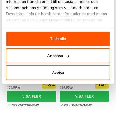
information från din enhet till de sociala medier och
LÄGG I VARUKORG
annons- och analysföretag som vi samarbetar med.
I webblager: 68 st
2 av 2 varianter I webblager
Dessa kan i sin tur kombinera informationen med annan
information som du har tillhandahållit eller som de har
samlat in när du har använt deras tjänster.
Tillåt alla
Anpassa
Namron
Namron Rock Takkopp
Fotlamphållare Porslin
Avvisa
E27
105,00 kr
119,00 kr
-18%
-14%
från
129,00 kr
139,00 kr
2 av 2 varianter I webblager
2 av 2 varianter I webblager