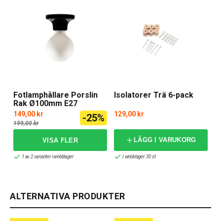
Fotlamphållare Porslin
Isolatorer Trä 6-pack
Rak Ø100mm E27
149,00 kr
129,00 kr
-25%
199,00 kr
LÄGG I VARUKORG
1 av 2 varianter i webblager
I webblager: 30 st
ALTERNATIVA PRODUKTER