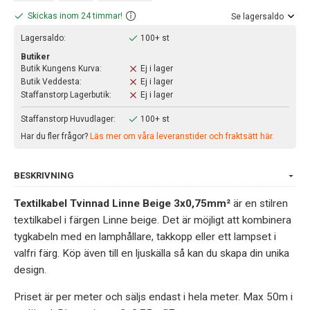
Skickas inom 24 timmar!
Se lagersaldo
Lagersaldo:
100+ st
Butiker
Butik Kungens Kurva:
Ej i lager
Butik Veddesta:
Ej i lager
Staffanstorp Lagerbutik:
Ej i lager
Staffanstorp Huvudlager:
100+ st
Har du fler frågor?
Läs mer om våra leveranstider och fraktsätt här.
BESKRIVNING
Textilkabel Tvinnad Linne Beige 3x0,75mm²
är en stilren
textilkabel i färgen Linne beige. Det är möjligt att kombinera
tygkabeln med en lamphållare, takkopp eller ett lampset i
valfri färg. Köp även till en ljuskälla så kan du skapa din unika
design.
Priset är per meter och säljs endast i hela meter. Max 50m i