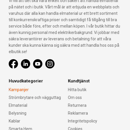
Vi vill att det ska vara enkelt och säkert att handla elmaterial
på nätet och i butik. Vårt mål är att erbjuda en webbplats och
varuhus där alla kan handla elmaterial ur ett brett sortiment
till konkurrenskraftiga priser och samtidigt få tillgång till bra
service både före, efter och mellan köpen. I vår butik hittar du
även kunnig personal med elektrikerbakgrund. Vi jobbar med
säkra leverantörer av leverans och betalning för att våra
kunder ska kunna känna sig säkra med att handla hos oss på
elbutik.se!
Huvudkategorier
Kundtjänst
Kampanjer
Hitta butik
Strömbrytare och vägguttag
Om oss
Elmaterial
Returnera
Belysning
Reklamera
Kablar
Integritetspolicy
Smarta Hem
Cookies