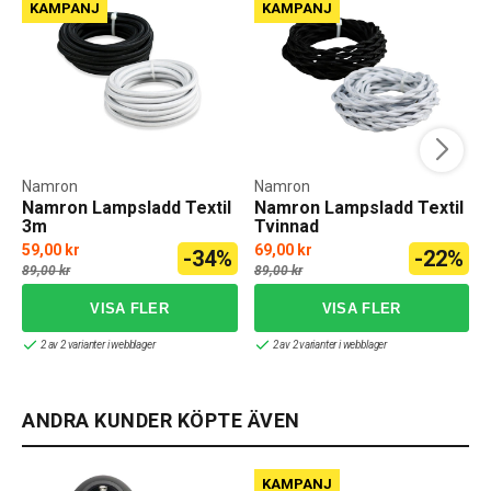
KAMPANJ
KAMPANJ
Namron
Namron
Namron Lampsladd Textil
Namron Lampsladd Textil
3m
Tvinnad
59,00 kr
69,00 kr
-34%
-22%
89,00 kr
89,00 kr
2 av 2 varianter i webblager
2 av 2 varianter i webblager
ANDRA KUNDER KÖPTE ÄVEN
KAMPANJ