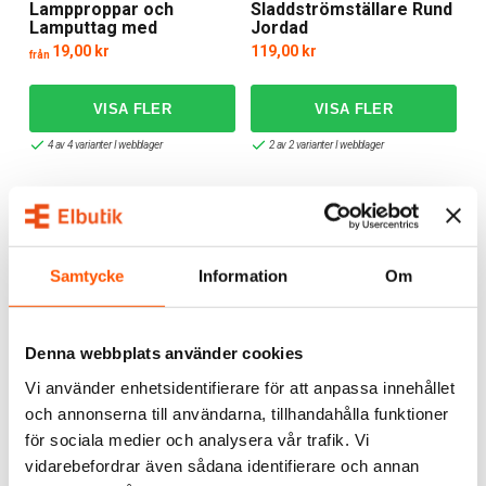
Lampproppar och
Sladdströmställare Rund
Lamputtag med
Jordad
sidoinföring av ledning
19,00 kr
119,00 kr
från
4 av 4 varianter I webblager
2 av 2 varianter I webblager
Samtycke
Information
Om
Denna webbplats använder cookies
Amiga
Namron
Vi använder enhetsidentifierare för att anpassa innehållet
Sladdströmställare
Namron DCL Lamppropp
och annonserna till användarna, tillhandahålla funktioner
Jordad Vit
för sociala medier och analysera vår trafik. Vi
39,00 kr
39,00 kr
från
vidarebefordrar även sådana identifierare och annan