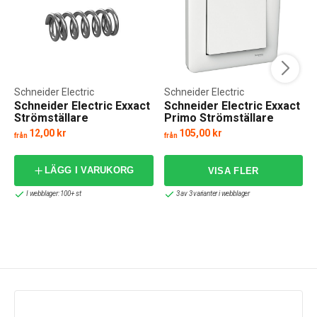
Schneider Electric
Schneider Electric
Schneider Electric Exxact
Schneider Electric Exxact
Strömställare
Primo Strömställare
Impulsfjäder
Komplett
12,00 kr
105,00 kr
från
från
f
LÄGG I VARUKORG
I webblager: 100+ st
3 av 3 varianter i webblager