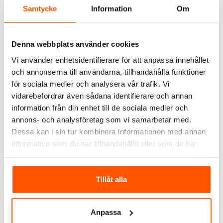
Takkrok, stålkrok, förnicklad
se artikelrad för specifikation.
Samtycke
Information
Om
Längd gänga: 25 mm
Material: Stål
Denna webbplats använder cookies
Diameter skaft: 4.7 mm
Innerdiameter ögla: 11 mm
Vi använder enhetsidentifierare för att anpassa innehållet
Utförande: Stål
och annonserna till användarna, tillhandahålla funktioner
för sociala medier och analysera vår trafik. Vi
vidarebefordrar även sådana identifierare och annan
SPECIFIKATIONER
information från din enhet till de sociala medier och
OMDÖMEN
annons- och analysföretag som vi samarbetar med.
Dessa kan i sin tur kombinera informationen med annan
FRÅGOR & SVAR
information som du har tillhandahållit eller som de har
samlat in när du har använt deras tjänster.
Tillåt alla
ALTERNATIVA PRODUKTER
Anpassa
KAMPANJ