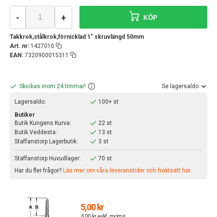
-
+
KÖP
Takkrok,stålkrok,förnicklad 1" skruvlängd 50mm
Art. nr:
1427010
EAN:
7320900015311
Skickas inom 24 timmar!
Se lagersaldo
Lagersaldo:
100+ st
Butiker
Butik Kungens Kurva:
22 st
Butik Veddesta:
13 st
Staffanstorp Lagerbutik:
3 st
Staffanstorp Huvudlager:
70 st
Har du fler frågor?
Läs mer om våra leveranstider och fraktsätt här.
5,00 kr
4,00 kr exkl. moms