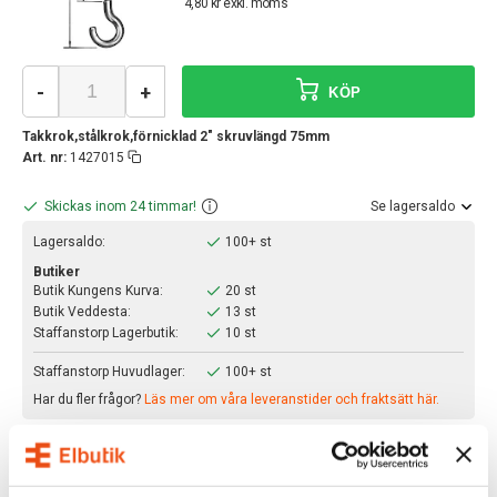
4,80 kr exkl. moms
-
+
KÖP
Takkrok,stålkrok,förnicklad 2" skruvlängd 75mm
Art. nr:
1427015
Skickas inom 24 timmar!
Se lagersaldo
Lagersaldo:
100+ st
Butiker
Butik Kungens Kurva:
20 st
Butik Veddesta:
13 st
Staffanstorp Lagerbutik:
10 st
Staffanstorp Huvudlager:
100+ st
Har du fler frågor?
Läs mer om våra leveranstider och fraktsätt här.
BESKRIVNING