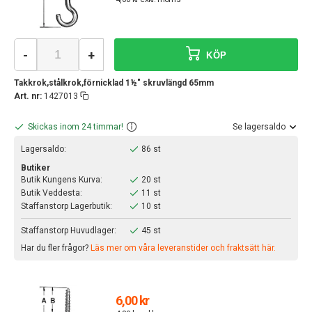
-
+
KÖP
Takkrok,stålkrok,förnicklad 1½" skruvlängd 65mm
Art. nr:
1427013
Skickas inom 24 timmar!
Se lagersaldo
Lagersaldo:
86 st
Butiker
Butik Kungens Kurva:
20 st
Butik Veddesta:
11 st
Staffanstorp Lagerbutik:
10 st
Staffanstorp Huvudlager:
45 st
Har du fler frågor?
Läs mer om våra leveranstider och fraktsätt här.
6,00 kr