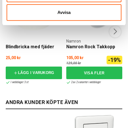
Avvisa
Namron
Blindbricka med fjäder
Namron Rock Takkopp
25,00 kr
105,00 kr
-19%
129,00 kr
LÄGG I VARUKORG
I webblager: 3 st
2 av 2 varianter i webblager
ANDRA KUNDER KÖPTE ÄVEN