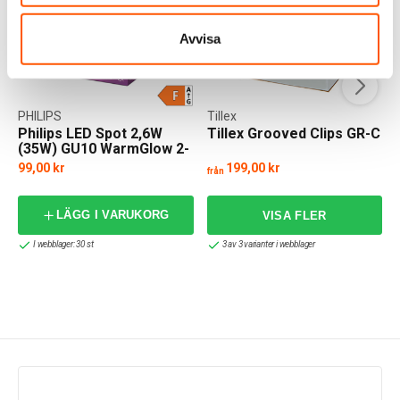
Avvisa
PHILIPS
Tillex
Philips LED Spot 2,6W
Tillex Grooved Clips GR-C
(35W) GU10 WarmGlow 2-
pack
99,00 kr
199,00 kr
från
LÄGG I VARUKORG
I webblager: 30 st
3 av 3 varianter i webblager