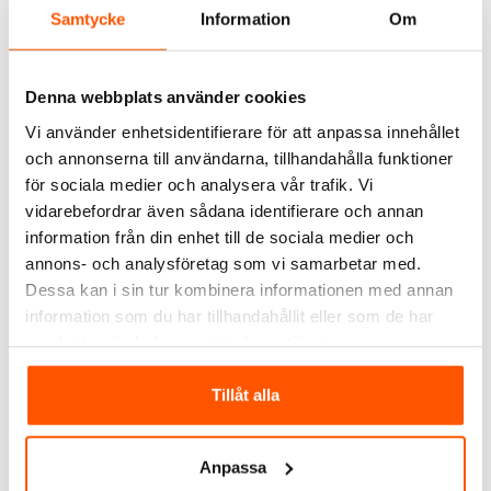
Samtycke
Information
Om
Denna webbplats använder cookies
Vi använder enhetsidentifierare för att anpassa innehållet
och annonserna till användarna, tillhandahålla funktioner
Namron
Namron
Namron Twistline 42
Namron Twistline 60
för sociala medier och analysera vår trafik. Vi
BigBox Regelfäste
BigBox Regelfäste
vidarebefordrar även sådana identifierare och annan
69,00 kr
79,00 kr
information från din enhet till de sociala medier och
annons- och analysföretag som vi samarbetar med.
LÄGG I VARUKORG
LÄGG I VARUKORG
Dessa kan i sin tur kombinera informationen med annan
information som du har tillhandahållit eller som de har
I webblager: 66 st
I webblager: 59 st
samlat in när du har använt deras tjänster.
ANDRA KUNDER KÖPTE ÄVEN
Tillåt alla
Anpassa