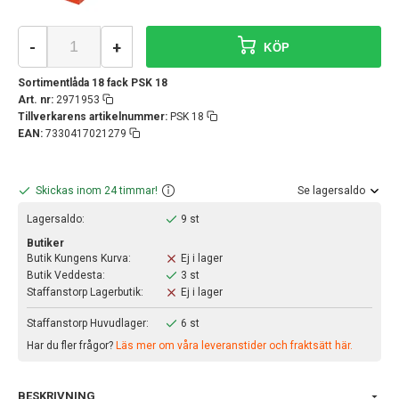
-
+
KÖP
Sortimentlåda 18 fack PSK 18
Art. nr:
2971953
Tillverkarens artikelnummer:
PSK 18
EAN:
7330417021279
Skickas inom 24 timmar!
Se lagersaldo
Lagersaldo:
9 st
Butiker
Butik Kungens Kurva:
Ej i lager
Butik Veddesta:
3 st
Staffanstorp Lagerbutik:
Ej i lager
Staffanstorp Huvudlager:
6 st
Har du fler frågor?
Läs mer om våra leveranstider och fraktsätt här.
BESKRIVNING